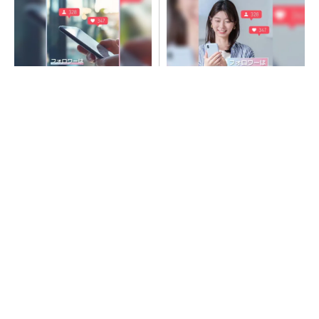
SNSアカウントを着実に成
SNSアカウントを着実に成
長。実はみんなココ使ってま
長。実はみんなココ使ってま
す。
す。
PR(Dreaw合同会社)
PR(Dreaw合同会社)
令和8年熊本地震、半導体メーカー工場の対応
状況
ルネサス高崎工場が閉鎖へ 「6インチライン維
持限界」 操業50年
村田製作所、26年度1Qは売上高が過去最高