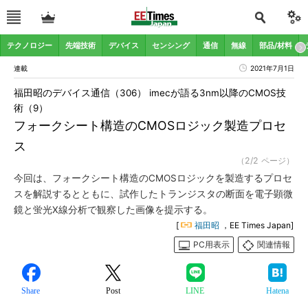
テクノロジー
先端技術
デバイス
センシング
通信
無線
部品/材料
連載
2021年7月1日
福田昭のデバイス通信（306） imecが語る3nm以降のCMOS技
術（9）
フォークシート構造のCMOSロジック製造プロセ
ス
（2/2 ページ）
今回は、フォークシート構造のCMOSロジックを製造するプロセ
スを解説するとともに、試作したトランジスタの断面を電子顕微
鏡と蛍光X線分析で観察した画像を提示する。
[
福田昭
，EE Times Japan]
PC用表示
関連情報
Share
Post
LINE
Hatena