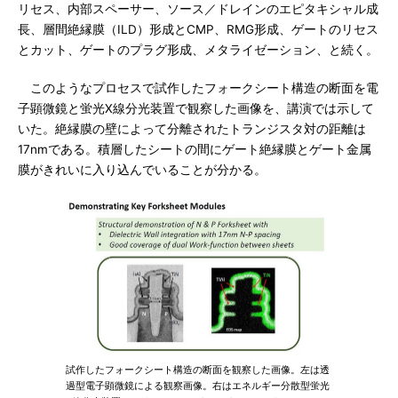
リセス、内部スペーサー、ソース／ドレインのエピタキシャル成
長、層間絶縁膜（ILD）形成とCMP、RMG形成、ゲートのリセス
とカット、ゲートのプラグ形成、メタライゼーション、と続く。
このようなプロセスで試作したフォークシート構造の断面を電
子顕微鏡と蛍光X線分光装置で観察した画像を、講演では示して
いた。絶縁膜の壁によって分離されたトランジスタ対の距離は
17nmである。積層したシートの間にゲート絶縁膜とゲート金属
膜がきれいに入り込んでいることが分かる。
試作したフォークシート構造の断面を観察した画像。左は透
過型電子顕微鏡による観察画像。右はエネルギー分散型蛍光