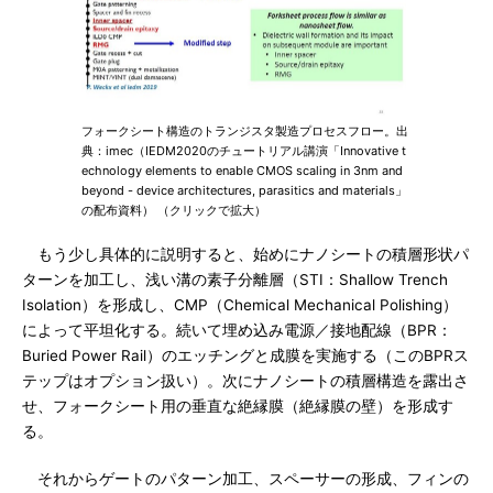
フォークシート構造のトランジスタ製造プロセスフロー。出
典：imec（IEDM2020のチュートリアル講演「Innovative t
echnology elements to enable CMOS scaling in 3nm and
beyond - device architectures, parasitics and materials」
の配布資料） （クリックで拡大）
もう少し具体的に説明すると、始めにナノシートの積層形状パ
ターンを加工し、浅い溝の素子分離層（STI：Shallow Trench
Isolation）を形成し、CMP（Chemical Mechanical Polishing）
によって平坦化する。続いて埋め込み電源／接地配線（BPR：
Buried Power Rail）のエッチングと成膜を実施する（このBPRス
テップはオプション扱い）。次にナノシートの積層構造を露出さ
せ、フォークシート用の垂直な絶縁膜（絶縁膜の壁）を形成す
る。
それからゲートのパターン加工、スペーサーの形成、フィンの