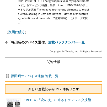
X線分光装置（EDS：Energy Dispersive X-ray Spectromete
r）によるマッピング画像。出典：imec（IEDM2020のチュ
ートリアル講演「Innovative technology elements to enabl
e CMOS scaling in 3nm and beyond - device architecture
s, parasitics and materials」の配布資料） （クリックで拡
大）
（
次回に続く
）
⇒「福田昭のデバイス通信」
連載バックナンバー一覧
Copyright © ITmedia, Inc. All Rights Reserved.
関連情報
福田昭のデバイス通信 連載一覧
新しい連載記事が 212 件あります
FinFETの「次の次」に来るトランジスタ技術