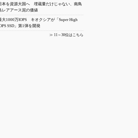
日本を資源大国へ 埋蔵量だけじゃない、南鳥
島レアアース泥の価値
最大1000万IOPS キオクシアが「Super High
IOPS SSD」第1弾を開発
≫
11～30位はこちら