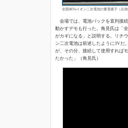
全固体Naイオン二次電池の蓄電素子（左側
会場では、電池パックを直列接続し
動かすデモも行った。角見氏は「全
がカギになる」と説明する。リチウム
ン二次電池は前述したように3Vだ
が、その分、接続して使用すれば
たかった」（角見氏）