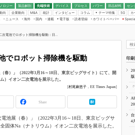
ノロジー
製品解剖
先端技術
デバイス
プロセス
パワー
部品材料
セン
動向
企業動向
統計
インタビュー
コラム
テーマ特集
カ
M&A
5G
ギー
ナログ
無線
集
ニュース
海外
国内
連載
電子版
読者登録
ホワイトペーパー
Specia
フィジカルAI
IoT・エッジコ
モリ
EXPO
Microchip情報
ストレージ通信
EE Times Japan×EDN Japan統合電
エッジAI
子版
I
SEMICON Japan
二次電池でロボット掃除機を駆動：日...
デバイス通信
パワーエレクトロニクス
電子ブックレット
イコン
CEATEC
のナノフォーカス
半導体後工程
GA
EdgeTech＋
業界スコープ
電池でロボット掃除機を駆動
読者調査（EE Times Research）
印刷
TECHNO-FRONT
のエレ・組み込みプレイバ
カーボンニュートラル
2
人とくるま展
（春）」（2022年3月16～18日、東京ビッグサイト）にて、開
版
IoT
直前エンジニアの社会人大
ウム）イオン二次電池を展示した。
電源設計（EDN Japan）
[
村尾麻悠子
，
EE Times Japan
]
「
数字」で回してみよう
エレクトロニクス入門（EDN
A
Japan）
ード ～Behind the
Share
2
rd
年で起こったこと、次の10年
台
池展（春）」（2022年3月16～18日、東京ビッグサ
こと
4
全固体Na（ナトリウム）イオン二次電池を展示した。
で探るアジアの新トレンド