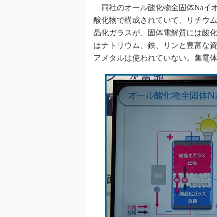
光伝送技
同社のオール酸化物全固体Naイ
“異端児
酸化物で構成されていて、リチウム
改革、執
晶化ガラスが、固体電解質には酸
イノベー
はナトリウム、鉄、リンと豊富な
JASA発
アメタルは使われていない。集電
IHSア
「英語に
ための新