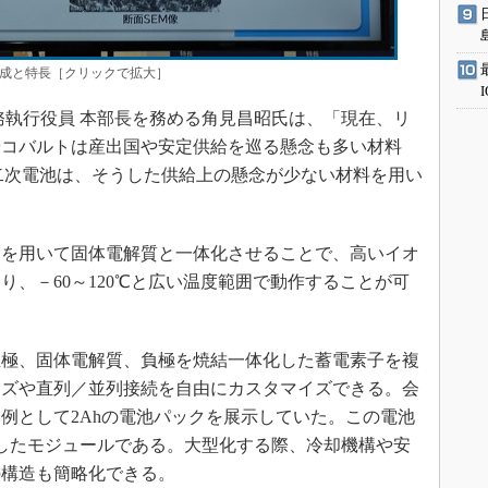
構成と特長［クリックで拡大］
執行役員 本部長を務める角見昌昭氏は、「現在、リ
やコバルトは産出国や安定供給を巡る懸念も多い材料
二次電池は、そうした供給上の懸念が少ない材料を用い
を用いて固体電解質と一体化させることで、高いイオ
り、－60～120℃と広い温度範囲で動作することが可
極、固体電解質、負極を焼結一体化した蓄電素子を複
イズや直列／並列接続を自由にカスタマイズできる。会
一例として2Ahの電池パックを展示していた。この電池
化したモジュールである。大型化する際、冷却機構や安
の構造も簡略化できる。