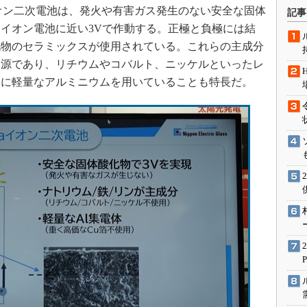
術を知る
オン二次電池は、発火や有害ガス発生のない安全な固体
記事
エンジニア”が仕掛けた社内
イオン電池に近い3Vで作動する。正極と負極には結
念の180日
化物のセラミックスが使用されている。これらの主成分
ションは日本を救うのか
資源であり、リチウムやコバルト、ニッケルといったレ
IoT通信
体に軽量なアルミニウムを用いていることも特長だ。
ナリスト「未来展望」
愛されないエンジニア」の
行動論