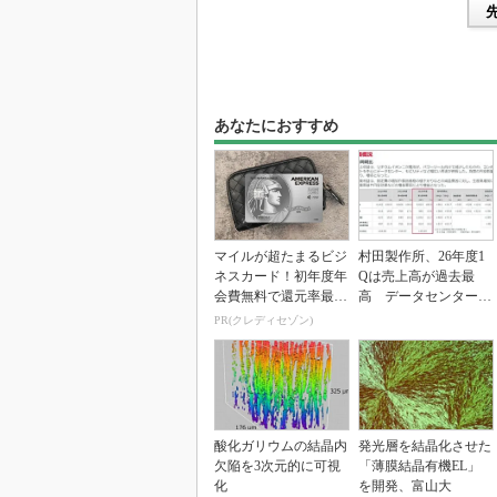
あなたにおすすめ
マイルが超たまるビジ
村田製作所、26年度1
ネスカード！初年度年
Qは売上高が過去最
会費無料で還元率最大
高 データセンター関
1.125%
連は81％増
PR(クレディセゾン)
酸化ガリウムの結晶内
発光層を結晶化させた
欠陥を3次元的に可視
「薄膜結晶有機EL」
化
を開発、富山大