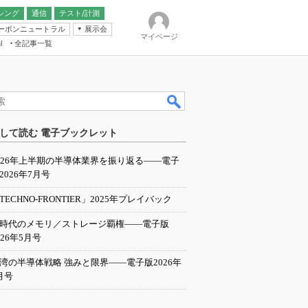
シング
通信
テスト/計測
ーボンニュートラル
展示会
マイページ
全記事一覧
l
ンピューティング
して読む 電子ブックレット
IER
026年上半期の半導体業界を振り返る――電子
2026年7月号
TECHNO-FRONTIER」2025年プレイバック
I時代のメモリ／ストレージ覇権――電子版
026年5月号
湾の半導体戦略 強みと限界――電子版2026年
月号