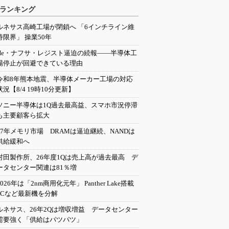
ランキング
ルネサス高崎工場が閉鎖へ 「6インチライン維
持限界」 操業50年
He・ナフサ・レジスト逼迫の続報――半導体工
場停止が回避できている理由
令和8年熊本地震、半導体メーカー工場の対応
状況【8/4 19時10分更新】
ソニー半導体は1Q過去最高益、スマホ市況停滞
も主要顧客ら拡大
27年メモリ市場 DRAMは逼迫継続、NANDは
供給緩和へ
村田製作所、26年度1Qは売上高が過去最高 デ
ータセンター関連は81％増
2026年は「2nm商用化元年」 Panther Lake搭載
PCなど最新機を分解
ルネサス、26年2Qは増収増益 データセンター
需要強く「供給はパツパツ」