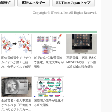
先端技術
電池/エネルギー
EE Times Japan トップ
Copyright © ITmedia, Inc. All Rights Reserved.
固体電解質中でリチウ
Wi-Fiの2.4GHz帯電波
三菱電機、第5世代SiC
ムイオンが動く仕組
で発電、東北大学らが
MOSFETの核 オン抵
み、分子レベルで解明
開発
抗25％減の独自構造
全経営者・個人事業主
国際間の競争が激化す
が作るべき「圧倒的コ
る研究開発
スパのビジネスカー