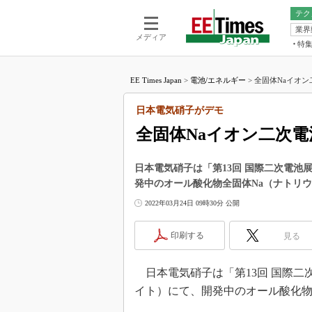
テク
業界
電池／エネル
ア
メディア
特
メ
福田昭の
LS
EE Times Japan
>
電池/エネルギー
>
全固体Naイオン
福田昭の
マ
湯之上隆
日本電気硝子がデモ
FP
大山聡の
全固体Naイオン二次
大原雄介
ック
日本電気硝子は「第13回 国際二次電池展
リタイア
発中のオール酸化物全固体Na（ナトリ
学漂流記
2022年03月24日 09時30分 公開
世界を「
踊るバズワ
印刷する
見る
Buzzwo
この10
日本電気硝子は「第13回 国際二次電
で起こる
イト）にて、開発中のオール酸化物
製品分解