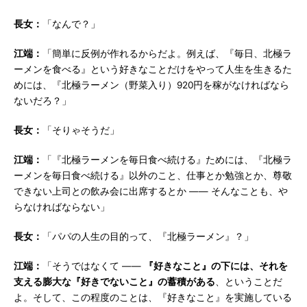
長女：
「なんで？」
江端：
「簡単に反例が作れるからだよ。例えば、『毎日、北極ラ
ーメンを食べる』という好きなことだけをやって人生を生きるた
めには、『北極ラーメン（野菜入り）920円を稼がなければなら
ないだろ？」
長女：
「そりゃそうだ」
江端：
「『北極ラーメンを毎日食べ続ける』ためには、『北極ラ
ーメンを毎日食べ続ける』以外のこと、仕事とか勉強とか、尊敬
できない上司との飲み会に出席するとか ―― そんなことも、や
らなければならない」
長女：
「パパの人生の目的って、『北極ラーメン』？」
江端：
「そうではなくて ――
『好きなこと』の下には、それを
支える膨大な『好きでないこと』の蓄積がある
、ということだ
よ。そして、この程度のことは、『好きなこと』を実施している