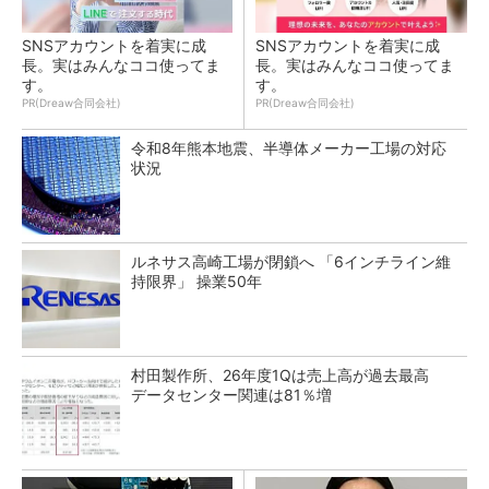
SNSアカウントを着実に成
SNSアカウントを着実に成
長。実はみんなココ使ってま
長。実はみんなココ使ってま
す。
す。
PR(Dreaw合同会社)
PR(Dreaw合同会社)
令和8年熊本地震、半導体メーカー工場の対応
状況
ルネサス高崎工場が閉鎖へ 「6インチライン維
持限界」 操業50年
村田製作所、26年度1Qは売上高が過去最高
データセンター関連は81％増