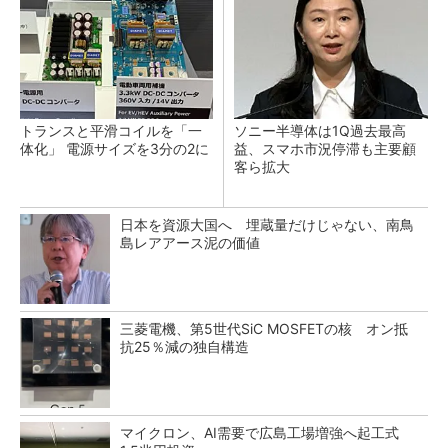
トランスと平滑コイルを「一
ソニー半導体は1Q過去最高
体化」 電源サイズを3分の2に
益、スマホ市況停滞も主要顧
客ら拡大
日本を資源大国へ 埋蔵量だけじゃない、南鳥
島レアアース泥の価値
三菱電機、第5世代SiC MOSFETの核 オン抵
抗25％減の独自構造
マイクロン、AI需要で広島工場増強へ起工式