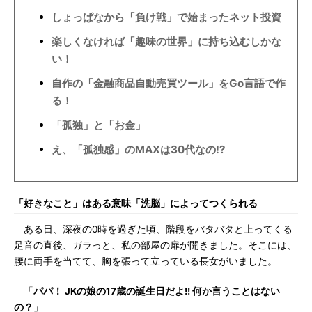
しょっぱなから「負け戦」で始まったネット投資
楽しくなければ「趣味の世界」に持ち込むしかな
い！
自作の「金融商品自動売買ツール」をGo言語で作
る！
「孤独」と「お金」
え、「孤独感」のMAXは30代なの!?
「好きなこと」はある意味「洗脳」によってつくられる
ある日、深夜の0時を過ぎた頃、階段をバタバタと上ってくる
足音の直後、ガラっと、私の部屋の扉が開きました。そこには、
腰に両手を当てて、胸を張って立っている長女がいました。
「
パパ！ JKの娘の17歳の誕生日だよ!! 何か言うことはない
の？
」