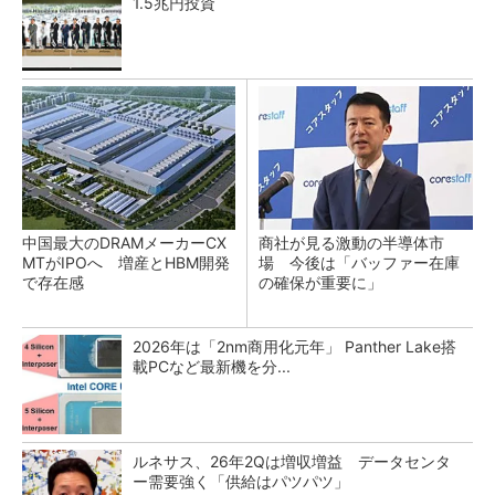
1.5兆円投資
中国最大のDRAMメーカーCX
商社が見る激動の半導体市
MTがIPOへ 増産とHBM開発
場 今後は「バッファー在庫
で存在感
の確保が重要に」
2026年は「2nm商用化元年」 Panther Lake搭
載PCなど最新機を分...
ルネサス、26年2Qは増収増益 データセンタ
ー需要強く「供給はパツパツ」