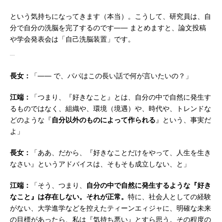
という気持ちになってきます（本当）。こうして、研究員は、自
分で自分の洗脳を完了するのです―― まとめますと、論文投稿
や学会発表会は「自己洗脳装置」です。
長女：
「―― で、パパはこの長い話で何が言いたいの？」
江端：
「つまり、『好きなこと』とは、自分の中で自然に発生す
るものではなく、組織や、環境（境遇）や、時代や、トレンドな
どのような『
自分以外のものによって作られる
』という、事実だ
よ」
長女：
「ああ、だから、『好きなことだけをやって、人生を生き
なさい』というアドバイスは、そもそも成立しない、と」
江端：
「そう、つまり、
自分の中で自然に発生するような『好き
なこと』は存在しない。それが正常。
特に、社会人としての経験
がない、大学進学などを控えたティーンエィジャに、明確な未来
の目標があったら、私は『気持ち悪い』とすら思う。その程度の