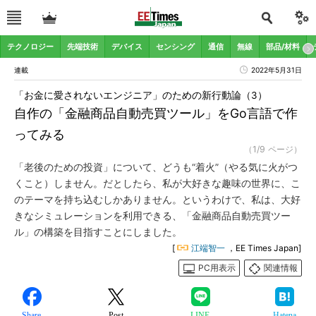
テクノロジー
先端技術
デバイス
センシング
通信
無線
部品/材料
連載
2022年5月31日
「お金に愛されないエンジニア」のための新行動論（3）
自作の「金融商品自動売買ツール」をGo言語で作
ってみる
（1/9 ページ）
「老後のための投資」について、どうも“着火”（やる気に火がつ
くこと）しません。だとしたら、私が大好きな趣味の世界に、こ
のテーマを持ち込むしかありません。というわけで、私は、大好
きなシミュレーションを利用できる、「金融商品自動売買ツー
ル」の構築を目指すことにしました。
[
江端智一
，EE Times Japan]
PC用表示
関連情報
Share
Post
LINE
Hatena