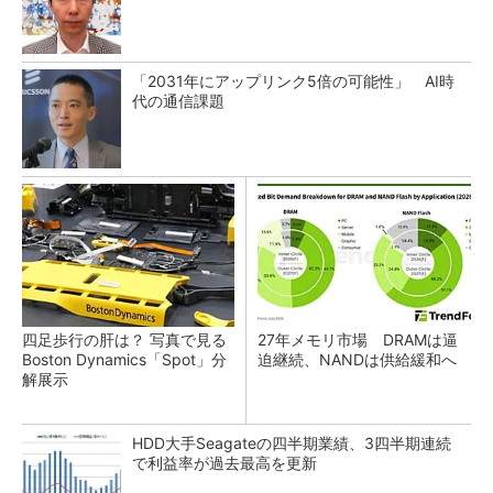
「2031年にアップリンク5倍の可能性」 AI時
代の通信課題
四足歩行の肝は？ 写真で見る
27年メモリ市場 DRAMは逼
Boston Dynamics「Spot」分
迫継続、NANDは供給緩和へ
解展示
HDD大手Seagateの四半期業績、3四半期連続
で利益率が過去最高を更新