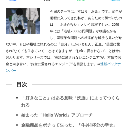
今回のテーマは、すばり「お金」です。定年が
射程に入ってきた私が、あらためて気づいたの
は、「お金がない」という現実でした。2019
年には「老後2000万円問題」が物議をかも
し、基礎年金問題への根本的な解決も見いだせ
ない中、もはや最後に頼れるのは「自分」しかいません。正直、“英語に愛
され”なくても生きていくことはできますが、“お金に愛されない”ことは命に
関わります。本シリーズでは、“英語に愛されないエンジニア”が、本気でお
金と向き合い、“お金に愛されるエンジニア”を目指します。⇒
連載バックナ
ンバー
目次
「好きなこと」はある意味「洗脳」によってつくら
れる
始まった「Hello World」アプローチ
金融商品をポチって失った、「牛丼1杯分の幸せ」