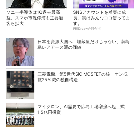
ソニー半導体は1Q過去最高
SNSアカウントを着実に成
益、スマホ市況停滞も主要顧
長。実はみんなココ使ってま
客ら拡大
す。
PR(Dreaw合同会社)
日本を資源大国へ 埋蔵量だけじゃない、南鳥
島レアアース泥の価値
三菱電機、第5世代SiC MOSFETの核 オン抵
抗25％減の独自構造
マイクロン、AI需要で広島工場増強へ起工式
1.5兆円投資