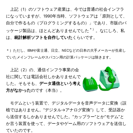
上記（1）のソフトウェア産業は、今では普通の社会インフラ
になっていますが、1990年当時、ソフトウェアは「原則として、
自分で作るもの（プログラミングするもの）」であり、市販のパ
＊）
ッケージ製品は、ほとんどありませんでした
。なにしろ、私
は、
統計解析ソフトを自作していた
くらいです。
＊）ただし、IBMや富士通、日立、NECなどの日本の大手メーカーが生産し
ていたメインフレームやスパコン用の計算パッケージは除きます。
上記（2）の、通信インフラ事業の会
社に関しては電話会社しかありませんで
した。そもそも、
データ通信という考え
方がなかった
のです（本当）。
モデムという装置で、デジタルデータを音声データに変換（誤
植ではありません。”デジタル→アナログ変換”）して、受話器か
ら送信するしかありませんでした。”カップラー”とか”モデム”と
か言う装置を使って、データやゲーム用のソフトウェアを送信し
ていたのです。