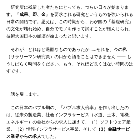
研究所に残留した者たちにとっても、つらい日々が始まりま
す。『
成果、即、金
』を要求される研究というものを強いられる
日常の開始です。思えば、この時期から、わが国の「基礎研究」
の文化が壊れ始め、自分でモノを作って試すことが軽んじられ、
技術大国日本の崩壊が始まったと思います。
それが、どれほど過酷なものであったか……それを、今の私
（サラリーマン研究員）の口から語ることはできません ―― も
うしばらく時間をください。もう、それほど長くはない時間のは
ずです。
話を戻します。
この日本のバブル期の、「バブル求人倍率」を作り出したの
は、従来の製造業、社会インフラサービス（水道、土木、電機、
エネルギー）の会社からの求人に加えて、（1）ソフトウェア産
業、（2）情報インフラサービス事業、そして
（3）金融サービ
ス業界からの求人
でした。