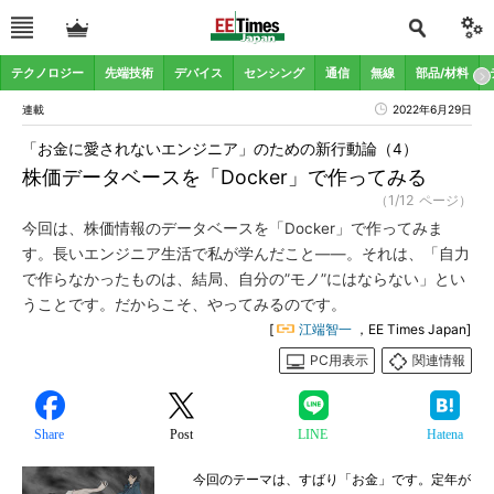
テクノロジー
先端技術
デバイス
センシング
通信
無線
部品/材料
連載
2022年6月29日
「お金に愛されないエンジニア」のための新行動論（4）
株価データベースを「Docker」で作ってみる
（1/12 ページ）
今回は、株価情報のデータベースを「Docker」で作ってみま
す。長いエンジニア生活で私が学んだこと――。それは、「自力
で作らなかったものは、結局、自分の”モノ”にはならない」とい
うことです。だからこそ、やってみるのです。
[
江端智一
，EE Times Japan]
PC用表示
関連情報
Share
Post
LINE
Hatena
今回のテーマは、すばり「お金」です。定年が