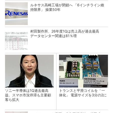
ルネサス高崎工場が閉鎖へ 「6インチライン維
持限界」 操業50年
村田製作所、26年度1Qは売上高が過去最高
データセンター関連は81％増
ソニー半導体は1Q過去最高
トランスと平滑コイルを「一
益、スマホ市況停滞も主要顧
体化」 電源サイズを3分の2に
客ら拡大