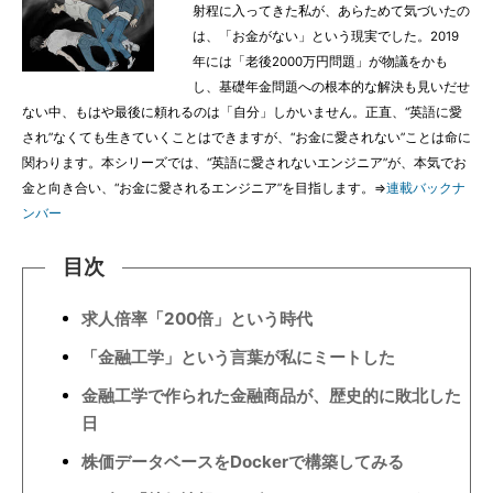
射程に入ってきた私が、あらためて気づいたの
は、「お金がない」という現実でした。2019
年には「老後2000万円問題」が物議をかも
し、基礎年金問題への根本的な解決も見いだせ
ない中、もはや最後に頼れるのは「自分」しかいません。正直、“英語に愛
され”なくても生きていくことはできますが、“お金に愛されない”ことは命に
関わります。本シリーズでは、“英語に愛されないエンジニア”が、本気でお
金と向き合い、“お金に愛されるエンジニア”を目指します。⇒
連載バックナ
ンバー
目次
求人倍率「200倍」という時代
「金融工学」という言葉が私にミートした
金融工学で作られた金融商品が、歴史的に敗北した
日
株価データベースをDockerで構築してみる