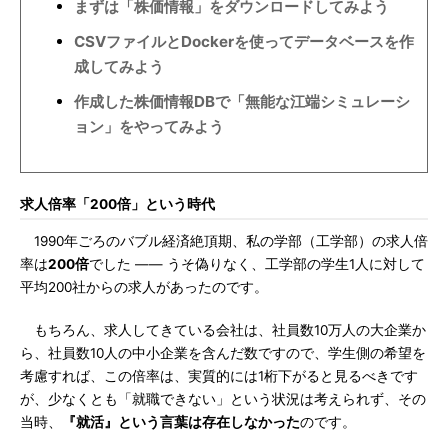
まずは「株価情報」をダウンロードしてみよう
CSVファイルとDockerを使ってデータベースを作
成してみよう
作成した株価情報DBで「無能な江端シミュレーシ
ョン」をやってみよう
求人倍率「200倍」という時代
1990年ごろのバブル経済絶頂期、私の学部（工学部）の求人倍
率は
200倍
でした ―― うそ偽りなく、工学部の学生1人に対して
平均200社からの求人があったのです。
もちろん、求人してきている会社は、社員数10万人の大企業か
ら、社員数10人の中小企業を含んだ数ですので、学生側の希望を
考慮すれば、この倍率は、実質的には1桁下がると見るべきです
が、少なくとも「就職できない」という状況は考えられず、その
当時、
『就活』という言葉は存在しなかった
のです。