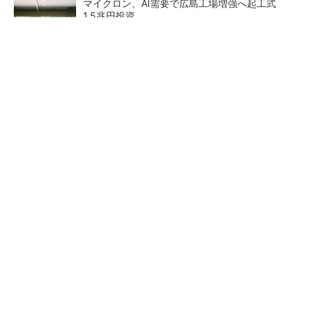
マイクロン、AI需要で広島工場増強へ起工式
1.5兆円投資
He・ナフサ・レジスト逼迫の続報――半導体工
場停止が回避できている理由
中国最大のDRAMメーカーCXMTがIPOへ 増
産とHBM開発で存在感
27年メモリ市場 DRAMは逼
商社が見る激動の半導体市