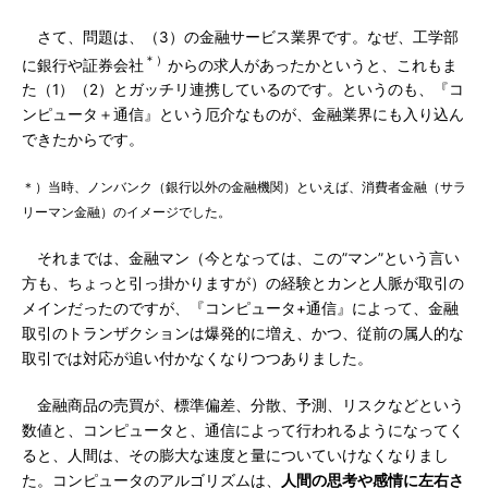
さて、問題は、（3）の金融サービス業界です。なぜ、工学部
＊）
に銀行や証券会社
からの求人があったかというと、これもま
た（1）（2）とガッチリ連携しているのです。というのも、『コ
ンピュータ＋通信』という厄介なものが、金融業界にも入り込ん
できたからです。
＊）当時、ノンバンク（銀行以外の金融機関）といえば、消費者金融（サラ
リーマン金融）のイメージでした。
それまでは、金融マン（今となっては、この”マン”という言い
方も、ちょっと引っ掛かりますが）の経験とカンと人脈が取引の
メインだったのですが、『コンピュータ+通信』によって、金融
取引のトランザクションは爆発的に増え、かつ、従前の属人的な
取引では対応が追い付かなくなりつつありました。
金融商品の売買が、標準偏差、分散、予測、リスクなどという
数値と、コンピュータと、通信によって行われるようになってく
ると、人間は、その膨大な速度と量についていけなくなりまし
た。コンピュータのアルゴリズムは、
人間の思考や感情に左右さ