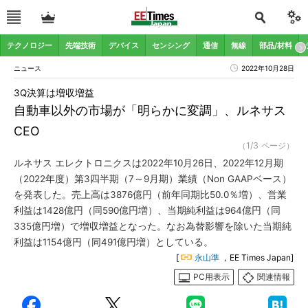
テクノロジー
先端技術
デバイス
センシング
通信
無線
部品/材料
ニュース
2022年10月28日
3Q決算は増収増益
自動車以外の市場が「明らかに変調」、ルネサス
CEO
（1/3 ページ）
ルネサス エレクトロニクスは2022年10月26日、2022年12月期
（2022年度）第3四半期（7～9月期）業績（Non GAAPベース）
を発表した。売上高は3876億円（前年同期比50.0％増）、営業
利益は1428億円（同590億円増）、当期純利益は964億円（同
335億円増）で増収増益となった。なお為替影響を除いた当期純
利益は1154億円（同491億円増）としている。
[
永山準
，EE Times Japan]
PC用表示
関連情報