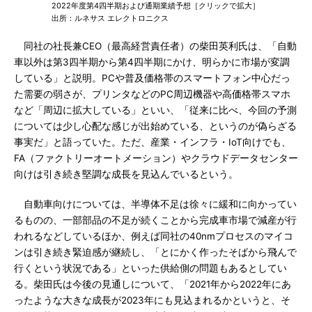
2022年度第4四半期および通期業績予想［クリックで拡大］
出所：ルネサス エレクトロニクス
同社の社長兼CEO（最高経営責任者）の柴田英利氏は、「自動
車以外は第3四半期から第4四半期にかけ、明らかに市場が変調
している」と説明。PCや普及価格帯のスマートフォン中心だっ
た需要の弱さが、プリンタなどのPC周辺機器や高価格帯スマホ
など「周辺に拡大している」といい、「従来に比べ、今回の予測
については少し心配な感じが出始めている、というのが偽らざる
事実だ」と語っていた。ただ、産業・インフラ・IoT向けでも、
FA（ファクトリーオートメーション）やクラウドデータセンター
向けは引き続き堅調な成長を見込んでいるという。
自動車向けについては、半導体不足は徐々に緩和に向かってい
るものの、一部部品の不足が続くことから完成車市場で減産が行
われるなどしているほか、例えば同社の40nmプロセスのマイコ
ンは引き続き緊迫感が継続し、「とにかく作ったそばから飛んで
行くという状況である」といった供給側の問題もあるとしてい
る。柴田氏は今後の見通しについて、「2021年から2022年にあ
ったような大きな成長が2023年にも見込まれるかというと、そ