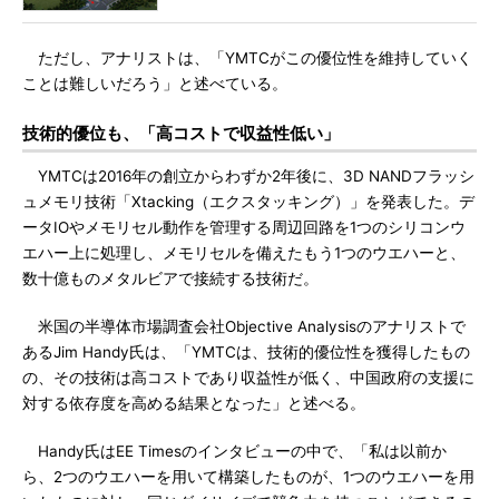
ただし、アナリストは、「YMTCがこの優位性を維持していく
ことは難しいだろう」と述べている。
技術的優位も、「高コストで収益性低い」
YMTCは2016年の創立からわずか2年後に、3D NANDフラッシ
ュメモリ技術「Xtacking（エクスタッキング）」を発表した。デ
ータIOやメモリセル動作を管理する周辺回路を1つのシリコンウ
エハー上に処理し、メモリセルを備えたもう1つのウエハーと、
数十億ものメタルビアで接続する技術だ。
米国の半導体市場調査会社Objective Analysisのアナリストで
あるJim Handy氏は、「YMTCは、技術的優位性を獲得したもの
の、その技術は高コストであり収益性が低く、中国政府の支援に
対する依存度を高める結果となった」と述べる。
Handy氏はEE Timesのインタビューの中で、「私は以前か
ら、2つのウエハーを用いて構築したものが、1つのウエハーを用