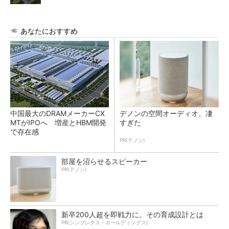
あなたにおすすめ
中国最大のDRAMメーカーCX
デノンの空間オーディオ、凄
MTがIPOへ 増産とHBM開発
すぎた
で存在感
PR(デノン)
部屋を沼らせるスピーカー
PR(デノン)
新卒200人超を即戦力に。その育成設計とは
PR(シンプレクス・ホールディングス)