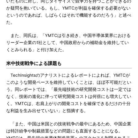
いたものに対し、同じダイサイズで競争力を持つことができるの
か疑問を抱いている。もし、YMTCが利益を確保する必要がない
というのであれば、しばらくはそれで機能するのだろう」と述べ
た。
また、同氏は、「YMTCは引き続き、中国半導体業界における
リーダー企業の1社として、中国政府からの補助金を維持してい
くとみられる」と付け加えた。
米中技術戦争による課題も
TechInsightsのアナリストによるレポートによれば、YMTCが
このような開発ペースを維持していくことは、ほぼ不可能だとい
う。同レポートでは、「最先端技術の研究開発コストは一定では
なく、技術の進化に伴って研究開発コストは何倍にも増大してい
く。YMTCは、右肩上がりの開発コストを確保できるだけの十分
な利益を生み出せていない」と指摘する。
「また、中国は米国との技術戦争の最中にあるため、中国企業
は特許紛争や制裁措置などの問題にも直面することになる。