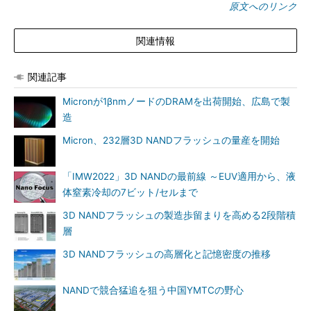
原文へのリンク
関連情報
関連記事
Micronが1βnmノードのDRAMを出荷開始、広島で製
造
Micron、232層3D NANDフラッシュの量産を開始
「IMW2022」3D NANDの最前線 ～EUV適用から、液
体窒素冷却の7ビット/セルまで
3D NANDフラッシュの製造歩留まりを高める2段階積
層
3D NANDフラッシュの高層化と記憶密度の推移
NANDで競合猛追を狙う中国YMTCの野心