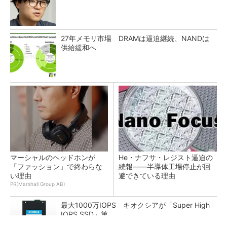
27年メモリ市場 DRAMは逼迫継続、NANDは
供給緩和へ
マーシャルのヘッドホンが
He・ナフサ・レジスト逼迫の
「ファッション」で終わらな
続報――半導体工場停止が回
い理由
避できている理由
PR(Marshall Group AB)
最大1000万IOPS キオクシアが「Super High
IOPS SSD」第...