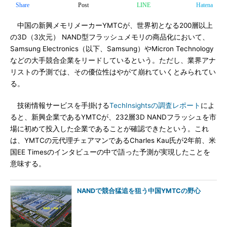
Share
Post
LINE
Hatena
中国の新興メモリメーカーYMTCが、世界初となる200層以上
の3D（3次元） NAND型フラッシュメモリの商品化において、
Samsung Electronics（以下、Samsung）やMicron Technology
などの大手競合企業をリードしているという。ただし、業界アナ
リストの予測では、その優位性はやがて崩れていくとみられてい
る。
技術情報サービスを手掛ける
TechInsightsの調査レポート
によ
ると、新興企業であるYMTCが、232層3D NANDフラッシュを市
場に初めて投入した企業であることが確認できたという。これ
は、YMTCの元代理チェアマンであるCharles Kau氏が2年前、米
国EE Timesのインタビューの中で語った予測が実現したことを
意味する。
NANDで競合猛追を狙う中国YMTCの野心