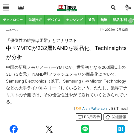
テクノロジー
先端技術
デバイス
センシング
通信
無線
部品/材料
ニュース
2022年12月13日
「優位性の維持は困難」とアナリスト
中国YMTCが232層NANDを製品化、TechInsights
が分析
中国の新興メモリメーカーYMTCが、世界初となる200層以上の
3D（3次元） NAND型フラッシュメモリの商品化において、
Samsung Electronics（以下、Samsung）やMicron Technology
などの大手ライバルをリードしているという。ただし、業界アナ
リストの予測では、その優位性はやがて崩れていくとみられてい
る。
[
Alan Patterson
，EE Times]
PC用表示
関連情報