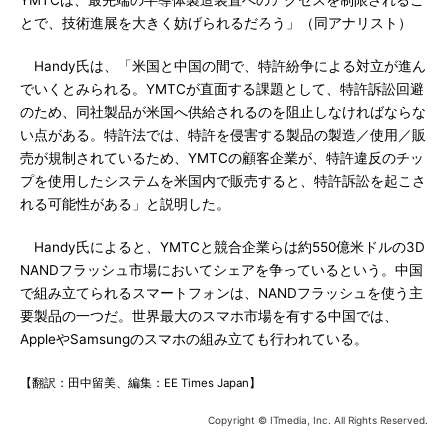
YMTCは、最先端の半導体製造装置へのアクセスを制限されるこ
とで、技術進展を大きく妨げられるだろう」（同アナリスト）
Handy氏は、「米国と中国の間で、特許紛争による対立が進ん
でいくとみられる。YMTCが直面する課題として、特許訴訟回避
のため、同社製品が米国へ供給されるのを阻止しなければならな
い点がある。特許法では、特許を侵害する製品の製造／使用／販
売が規制されているため、YMTCの顧客企業が、特許違反のチッ
プを使用したシステムを米国内で販売すると、特許訴訟を起こさ
れる可能性がある」と説明した。
Handy氏によると、YMTCと競合企業らは約550億米ドルの3D
NANDフラッシュ市場においてシェアを争っているという。中国
で組み立てられるスマートフォンは、NANDフラッシュを使う主
要製品の一つだ。世界最大のスマホ市場を有する中国では、
AppleやSamsungのスマホの組み立ても行われている。
【翻訳：田中留美、編集：EE Times Japan】
Copyright © ITmedia, Inc. All Rights Reserved.