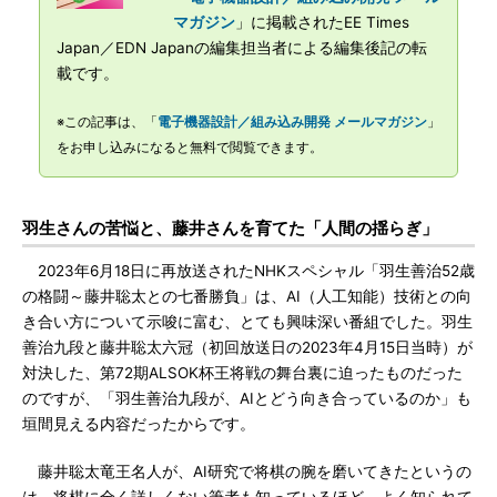
マガジン
」に掲載されたEE Times
Japan／EDN Japanの編集担当者による編集後記の転
載です。
※この記事は、「
電子機器設計／組み込み開発 メールマガジン
」
をお申し込みになると無料で閲覧できます。
羽生さんの苦悩と、藤井さんを育てた「人間の揺らぎ」
2023年6月18日に再放送されたNHKスペシャル「羽生善治52歳
の格闘～藤井聡太との七番勝負」は、AI（人工知能）技術との向
き合い方について示唆に富む、とても興味深い番組でした。羽生
善治九段と藤井聡太六冠（初回放送日の2023年4月15日当時）が
対決した、第72期ALSOK杯王将戦の舞台裏に迫ったものだった
のですが、「羽生善治九段が、AIとどう向き合っているのか」も
垣間見える内容だったからです。
藤井聡太竜王名人が、AI研究で将棋の腕を磨いてきたというの