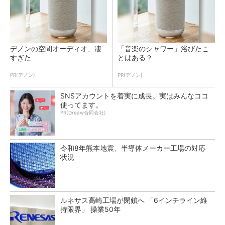
デノンの空間オーディオ、凄
「音楽のシャワー」浴びたこ
すぎた
とはある？
PR(デノン)
PR(デノン)
SNSアカウントを着実に成長。実はみんなココ
使ってます。
PR(Dreaw合同会社)
令和8年熊本地震、半導体メーカー工場の対応
状況
ルネサス高崎工場が閉鎖へ 「6インチライン維
持限界」 操業50年