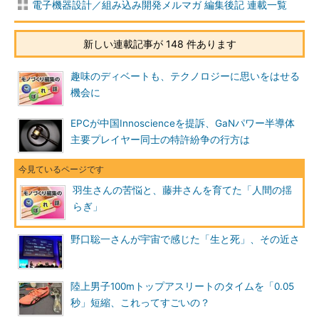
電子機器設計／組み込み開発メルマガ 編集後記 連載一覧
新しい連載記事が 148 件あります
趣味のディベートも、テクノロジーに思いをはせる
機会に
EPCが中国Innoscienceを提訴、GaNパワー半導体
主要プレイヤー同士の特許紛争の行方は
羽生さんの苦悩と、藤井さんを育てた「人間の揺
らぎ」
野口聡一さんが宇宙で感じた「生と死」、その近さ
陸上男子100mトップアスリートのタイムを「0.05
秒」短縮、これってすごいの？