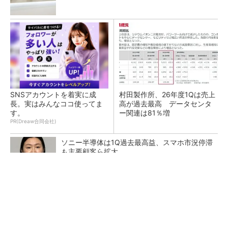
SNSアカウントを着実に成
村田製作所、26年度1Qは売上
長。実はみんなココ使ってま
高が過去最高 データセンタ
す。
ー関連は81％増
PR(Dreaw合同会社)
ソニー半導体は1Q過去最高益、スマホ市況停滞
も主要顧客ら拡大
トランスと平滑コイルを「一体化」 電源サイズ
を3分の2に