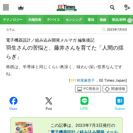
テクノロジー
先端技術
デバイス
センシング
通信
無線
部品/材料
コラム
2023年7月3日
電子機器設計／組み込み開発メルマガ 編集後記
羽生さんの苦悩と、藤井さんを育てた「人間の揺
らぎ」
将棋は、半導体と同じくらい奥深く、味わい深い世界なんです
ね。
[
村尾麻悠子
，EE Times Japan]
PC用表示
関連情報
Share
Post
LINE
Hatena
この記事は、2023年7月3日発行の
「
電子機器設計／組み込み開発 メール