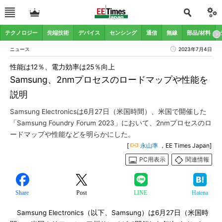
テクノロジー
先端技術
デバイス
センシング
通信
無線
部品/材料
ニュース
2023年7月4日
性能は12％、電力効率は25％向上
Samsung、2nmプロセスのロードマップや性能を
説明
Samsung Electronicsは6月27日（米国時間）、米国で開催した
「Samsung Foundry Forum 2023」において、2nmプロセスのロ
ードマップや性能などを明らかにした。
[
永山準
，EE Times Japan]
PC用表示
関連情報
Share
Post
LINE
Hatena
Samsung Electronics（以下、Samsung）は6月27日（米国時