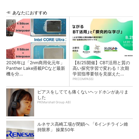
あなたにおすすめ
2026年は「2nm商用化元年」
【8/25開催】CBT活用と質の
Panther Lake搭載PCなど最新
高い探究学習で変わる！次期
機を分...
学習指導要領を見据えた...
PR(COMPASS)
ピアスをしてても痛くないヘッドホンがありま
した
PR(Marshall Group AB)
ルネサス高崎工場が閉鎖へ 「6インチライン維
持限界」 操業50年