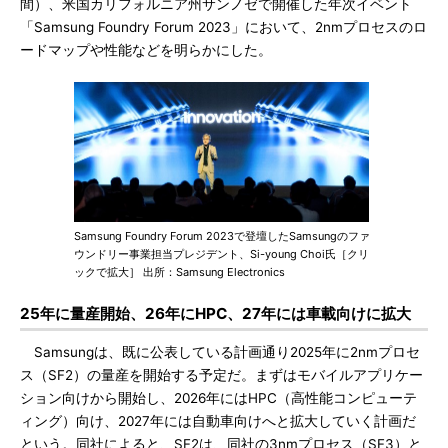
間）、米国カリフォルニア州サンノゼで開催した年次イベント
「Samsung Foundry Forum 2023」において、2nmプロセスのロ
ードマップや性能などを明らかにした。
Samsung Foundry Forum 2023で登壇したSamsungのファ
ウンドリー事業担当プレジデント、Si-young Choi氏［クリ
ックで拡大］ 出所：Samsung Electronics
25年に量産開始、26年にHPC、27年には車載向けに拡大
Samsungは、既に公表している計画通り2025年に2nmプロセ
ス（SF2）の量産を開始する予定だ。まずはモバイルアプリケー
ション向けから開始し、2026年にはHPC（高性能コンピューテ
ィング）向け、2027年には自動車向けへと拡大していく計画だ
という。同社によると、SF2は、同社の3nmプロセス（SF3）と