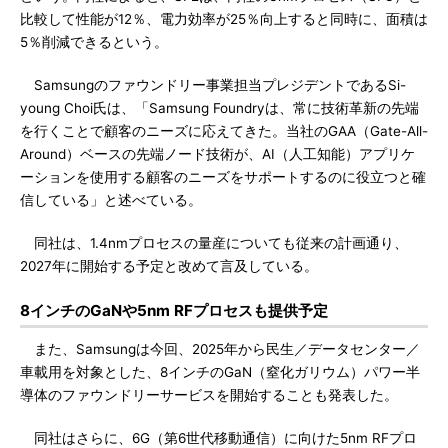
比較して性能が12％、電力効率が25％向上すると同時に、面積は
5％削減できるという。
Samsungのファウンドリー事業担当プレジデントであるSi-
young Choi氏は、「Samsung Foundryは、常に技術革新の先端
を行くことで顧客のニーズに応えてきた。当社のGAA（Gate-All-
Around）ベースの先端ノード技術が、AI（人工知能）アプリケ
ーションを使用する顧客のニーズをサポートするのに役立つと確
信している」と述べている。
同社は、1.4nmプロセスの量産についても従来の計画通り、
2027年に開始する予定と改めて言及している。
8インチのGaNや5nm RFプロセスも提供予定
また、Samsungは今回、2025年から民生／データセンター／
車載用を対象とした、8インチのGaN（窒化ガリウム）パワー半
導体のファウンドリーサービスを開始することも発表した。
同社はさらに、6G（第6世代移動通信）に向けた5nm RFプロ