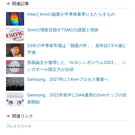
関連記事
IntelとArmの協業が半導体業界にもたらすもの
3nmの増産目指すTSMCの課題と現状
23年の半導体市場は「我慢の年」、前年比7.5％減と
予測
投稿論文が激増した「VLSIシンポジウム2023」、シ
ンガポール国立大が台頭
Samsung、2027年に1.4nmプロセス量産へ
Samsung、2022年前半にGAA適用の3nmチップの生
産開始
関連リンク
プレスリリース