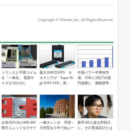
Copyright © ITmedia, Inc. All Rights Reserved.
トランスと平滑コイル
最大1000万IOPS キ
中国パワー半導体市
を「一体化」 電源サ
オクシアが「Super Hi
場、35年に3兆2742億
イズを3分の2に
gh IOPS SSD」第...
円規模に 価格競争さ
らに激化
次世代EV向け800-48V
一橋大シンポ 学部・
新卒200人超を即戦力
降圧ユニットを小サイ
大学院を５年で結ぶ一
に。その育成設計とは