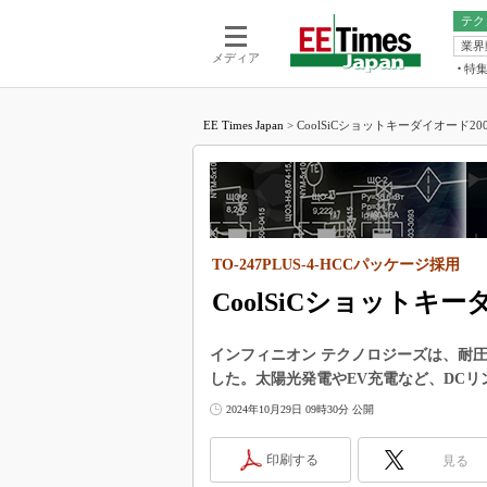
テク
業界
電池／エネル
ア
メディア
特
メ
福田昭の
LS
EE Times Japan
>
CoolSiCショットキーダイオード2000
福田昭の
マ
湯之上隆
FP
大山聡の
大原雄介
ック
TO-247PLUS-4-HCCパッケージ採用
リタイア
学漂流記
CoolSiCショットキー
世界を「
インフィニオン テクノロジーズは、耐圧200
踊るバズワ
した。太陽光発電やEV充電など、DC
Buzzwo
2024年10月29日 09時30分 公開
この10
で起こる
印刷する
見る
製品分解