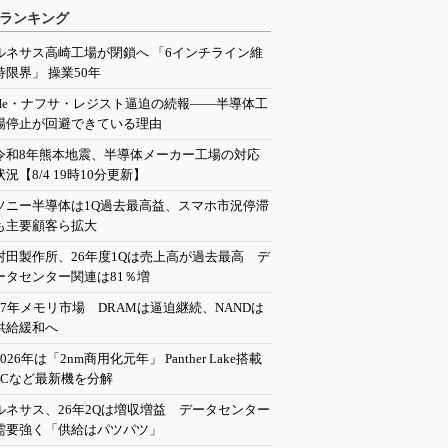
ランキング
ルネサス高崎工場が閉鎖へ 「6インチライン維
持限界」 操業50年
He・ナフサ・レジスト逼迫の続報――半導体工
場停止が回避できている理由
令和8年熊本地震、半導体メーカー工場の対応
状況【8/4 19時10分更新】
ソニー半導体は1Q過去最高益、スマホ市況停滞
も主要顧客ら拡大
村田製作所、26年度1Qは売上高が過去最高 デ
ータセンター関連は81％増
27年メモリ市場 DRAMは逼迫継続、NANDは
供給緩和へ
2026年は「2nm商用化元年」 Panther Lake搭載
PCなど最新機を分解
ルネサス、26年2Qは増収増益 データセンター
需要強く「供給はパツパツ」