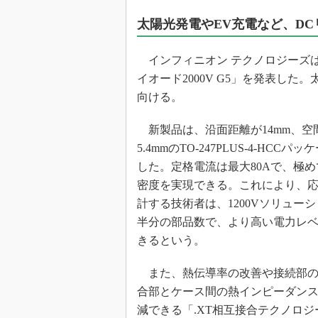
光伝送技
太陽光発電やEV充電など、D
“異端児
改革、執
インフィニオン テクノロジーズは202
イノベー
イオード2000V G5」を発表し
JASA発
向ける。
IHSア
「英語に
新製品は、沿面距離が14mm、空
ための新
5.4mmのTO-247PLUS-4-HCCパ
した。定格電流は最大80Aで、極
密度を実現できる。これにより、
計する技術者は、1200Vソリュー
半分の部品数で、より高い電力レ
きるという。
また、熱伝導率の改善や接続部の
合部とケース間の熱インピーダン
減できる「.XT相互接合テクノロジ