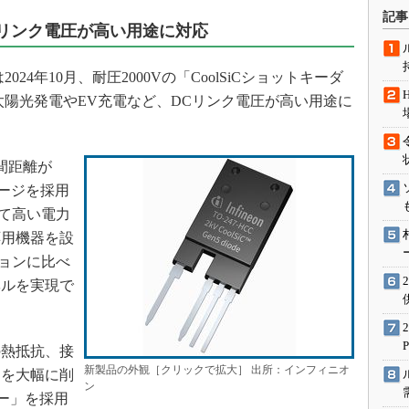
術を知る
記事
Cリンク電圧が高い用途に対応
エンジニア”が仕掛けた社内
念の180日
4年10月、耐圧2000Vの「CoolSiCショットキーダ
ションは日本を救うのか
た。太陽光発電やEV充電など、DCリンク電圧が高い用途に
IoT通信
ナリスト「未来展望」
愛されないエンジニア」の
間距離が
行動論
ッケージを採用
めて高い電力
応用機器を設
ションに比べ
ベルを実現で
熱抵抗、接
新製品の外観［クリックで拡大］ 出所：インフィニオ
スを大幅に削
ン
ー」を採用