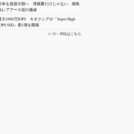
日本を資源大国へ 埋蔵量だけじゃない、南鳥
島レアアース泥の価値
最大1000万IOPS キオクシアが「Super High
IOPS SSD」第1弾を開発
≫
11～30位はこちら