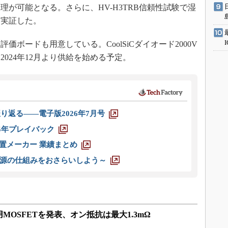
が可能となる。さらに、HV-H3TRB信頼性試験で湿
も実証した。
ボードも用意している。CoolSiCダイオード2000V
は2024年12月より供給を始める予定。
り返る――電子版2026年7月号
025年プレイバック
装置メーカー 業績まとめ
源の仕組みをおさらいしよう～
OSFETを発表、オン抵抗は最大1.3mΩ