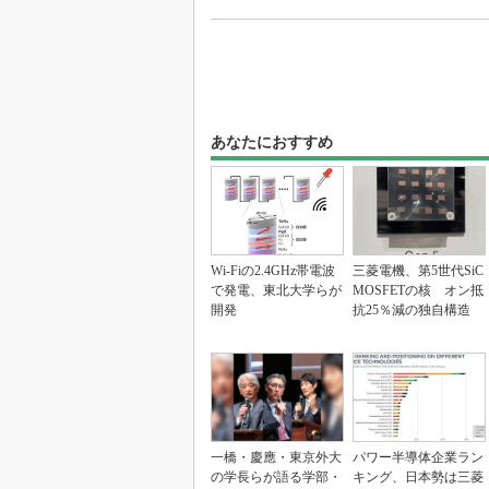
あなたにおすすめ
Wi-Fiの2.4GHz帯電波
三菱電機、第5世代SiC
で発電、東北大学らが
MOSFETの核 オン抵
開発
抗25％減の独自構造
一橋・慶應・東京外大
パワー半導体企業ラン
の学長らが語る学部・
キング、日本勢は三菱