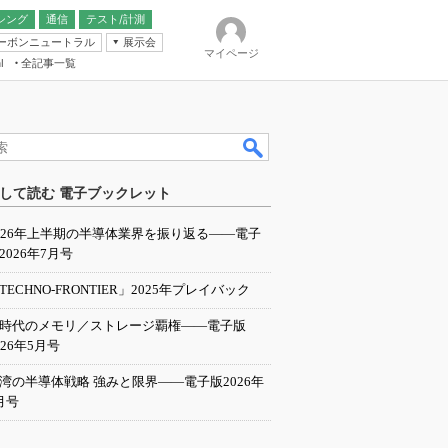
シング
通信
テスト/計測
ーボンニュートラル
展示会
マイページ
全記事一覧
l
ンピューティング
して読む 電子ブックレット
IER
026年上半期の半導体業界を振り返る――電子
2026年7月号
TECHNO-FRONTIER」2025年プレイバック
I時代のメモリ／ストレージ覇権――電子版
026年5月号
湾の半導体戦略 強みと限界――電子版2026年
月号