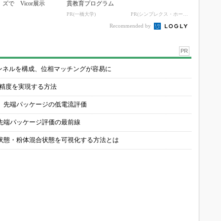
ズで Vicor展示
貫教育プログラム
PR(一橋大学)
PR(シンプレクス・ホールディングス)
Recommended by
PR
チャンネルを構成、位相マッチングが容易に
の精度を実現する方法
 先端パッケージの低電流評価
先端パッケージ評価の最前線
状態・粉体混合状態を可視化する方法とは