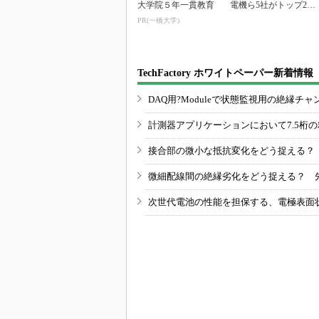
大学院５年一貫教育
電機ら5社がトップ20
入り
PR(一橋大学)
TechFactory ホワイトペーパー新着情報
DAQ用?Moduleで状態監視用の絶縁
計測器アプリケーションにおいて7.5桁
接合部の微小な抵抗変化をどう捉える？
微細配線間の絶縁劣化をどう捉える？ 
次世代電池の性能を担保する、電極表面