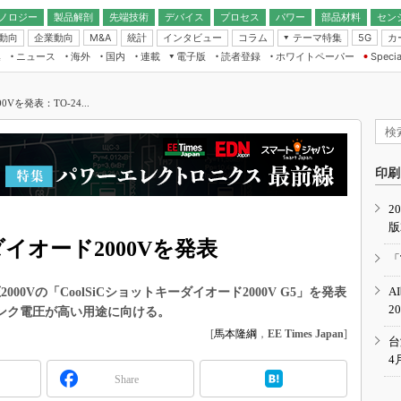
ノロジー
製品解剖
先端技術
デバイス
プロセス
パワー
部品材料
セン
動向
企業動向
統計
インタビュー
コラム
テーマ特集
カ
M&A
5G
ギー
ナログ
無線
集
ニュース
海外
国内
連載
電子版
読者登録
ホワイトペーパー
Specia
フィジカルAI
IoT・エッジコ
モリ
EXPO
Microchip情報
ストレージ通信
EE Times Japan×EDN Japan統合電
エッジAI
子版
I
SEMICON Japan
Vを発表：TO-24...
デバイス通信
パワーエレクトロニクス
電子ブックレット
イコン
CEATEC
のナノフォーカス
半導体後工程
GA
EdgeTech＋
業界スコープ
読者調査（EE Times Research）
印刷
TECHNO-FRONT
のエレ・組み込みプレイバ
カーボンニュートラル
2
人とくるま展
版
IoT
直前エンジニアの社会人大
ダイオード2000Vを発表
電源設計（EDN Japan）
「
数字」で回してみよう
エレクトロニクス入門（EDN
A
0Vの「CoolSiCショットキーダイオード2000V G5」を発表
Japan）
ード ～Behind the
2
リンク電圧が高い用途に向ける。
rd
[
馬本隆綱
，
EE Times Japan
]
年で起こったこと、次の10年
台
こと
4
Share
で探るアジアの新トレンド