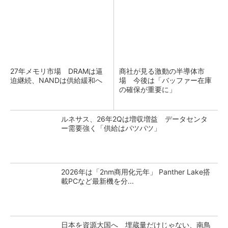
27年メモリ市場 DRAMは逼
商社が見る激動の半導体市
迫継続、NANDは供給緩和へ
場 今後は「バッファー在庫
の確保が重要に」
ルネサス、26年2Qは増収増益 データセンタ
ー需要強く「供給はパツパツ」
2026年は「2nm商用化元年」 Panther Lake搭
載PCなど最新機を分...
日本を資源大国へ 埋蔵量だけじゃない、南鳥