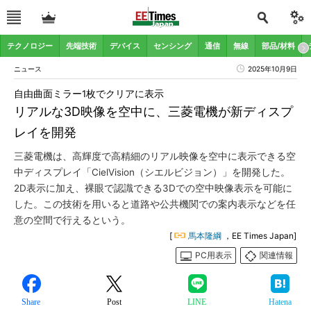
テクノロジー
先端技術
デバイス
センシング
通信
無線
部品/材料
ニュース
2025年10月9日
自由曲面ミラー1枚でクリアに表示
リアルな3D映像を空中に、三菱電機が新ディスプ
レイを開発
三菱電機は、高輝度で高精細のリアル映像を空中に表示できる空
中ディスプレイ「CielVision（シエルビジョン）」を開発した。
2D表示に加え、裸眼で認識できる3Dでの空中映像表示を可能に
した。この技術を用いると道路や公共機関での案内表示などを任
意の空間で行えるという。
[
馬本隆綱
，EE Times Japan]
PC用表示
関連情報
Share
Post
LINE
Hatena