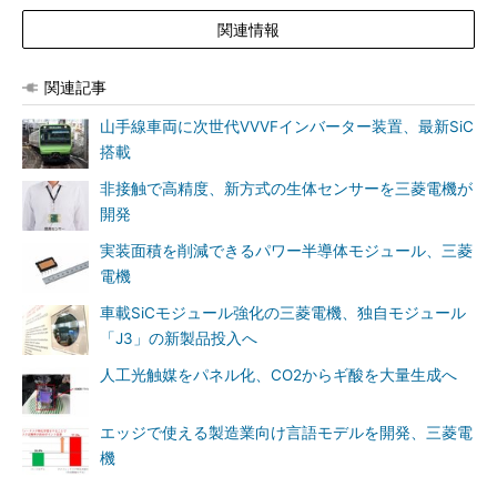
関連情報
関連記事
山手線車両に次世代VVVFインバーター装置、最新SiC
搭載
非接触で高精度、新方式の生体センサーを三菱電機が
開発
実装面積を削減できるパワー半導体モジュール、三菱
電機
車載SiCモジュール強化の三菱電機、独自モジュール
「J3」の新製品投入へ
人工光触媒をパネル化、CO2からギ酸を大量生成へ
エッジで使える製造業向け言語モデルを開発、三菱電
機