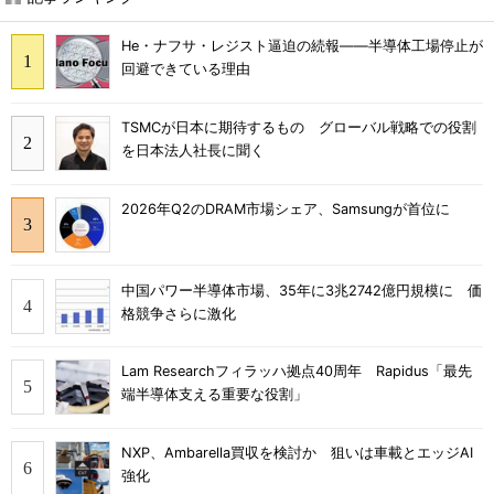
He・ナフサ・レジスト逼迫の続報――半導体工場停止が
回避できている理由
TSMCが日本に期待するもの グローバル戦略での役割
を日本法人社長に聞く
2026年Q2のDRAM市場シェア、Samsungが首位に
中国パワー半導体市場、35年に3兆2742億円規模に 価
格競争さらに激化
Lam Researchフィラッハ拠点40周年 Rapidus「最先
端半導体支える重要な役割」
NXP、Ambarella買収を検討か 狙いは車載とエッジAI
強化