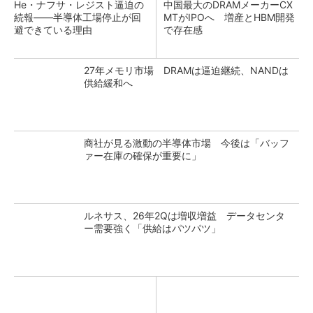
He・ナフサ・レジスト逼迫の
中国最大のDRAMメーカーCX
続報――半導体工場停止が回
MTがIPOへ 増産とHBM開発
避できている理由
で存在感
27年メモリ市場 DRAMは逼迫継続、NANDは
供給緩和へ
商社が見る激動の半導体市場 今後は「バッフ
ァー在庫の確保が重要に」
ルネサス、26年2Qは増収増益 データセンタ
ー需要強く「供給はパツパツ」