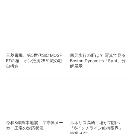
三菱電機、第5世代SiC MOSF
四足歩行の肝は？ 写真で見る
ETの核 オン抵抗25％減の独
Boston Dynamics「Spot」分
自構造
解展示
令和8年熊本地震、半導体メー
ルネサス高崎工場が閉鎖へ
カー工場の対応状況
「6インチライン維持限界」
操業50年