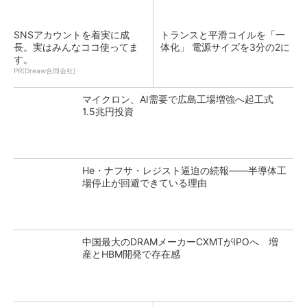
SNSアカウントを着実に成
トランスと平滑コイルを「一
長。実はみんなココ使ってま
体化」 電源サイズを3分の2に
す。
PR(Dreaw合同会社)
マイクロン、AI需要で広島工場増強へ起工式
1.5兆円投資
He・ナフサ・レジスト逼迫の続報――半導体工
場停止が回避できている理由
中国最大のDRAMメーカーCXMTがIPOへ 増
産とHBM開発で存在感