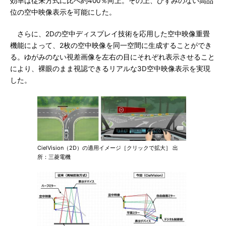
効率は従来方式に比べ約400％向上。その上、ひずみのない高品
位の空中映像表示を可能にした。
さらに、2Dの空中ディスプレイ技術を応用した空中映像重畳
機能によって、2枚の空中映像を同一空間に生成することができ
る。ゆがみのない視差画像を左右の目にそれぞれ表示させること
により、裸眼のまま視認できるリアルな3D空中映像表示を実現
した。
CielVision（2D）の適用イメージ［クリックで拡大］ 出
所：三菱電機