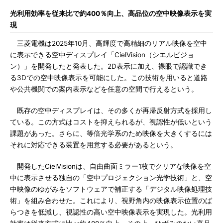
光利用効率を従来比で約400％向上、高品位の空中映像表示を実
現
三菱電機は2025年10月、高輝度で高精細のリアル映像を空中
に表示できる空中ディスプレイ「CielVision（シエルビジョ
ン）」を開発したと発表した。2D表示に加え、裸眼で認識でき
る3Dでの空中映像表示を可能にした。この技術を用いると道路
や公共機関での案内表示などを任意の空間で行えるという。
既存の空中ディスプレイは、その多くが再帰反射方式を採用し
ている。この方式はコストを抑えられるが、視認性が低いという
課題があった。さらに、等倍光学系のため映像を大きくするには
それに対応できる装置を用意する必要があるという。
開発したCielVisionは、自由曲面ミラー1枚でクリアな映像を空
中に表示させる独自の「空中プロジェクション光学技術」と、空
中映像のゆがみをソフトウェアで補正する「デジタル映像処理技
術」を組み合わせた。これにより、視野角内の映像表示位置のば
らつきを低減し、視認性の高い空中映像表示を実現した。光利用