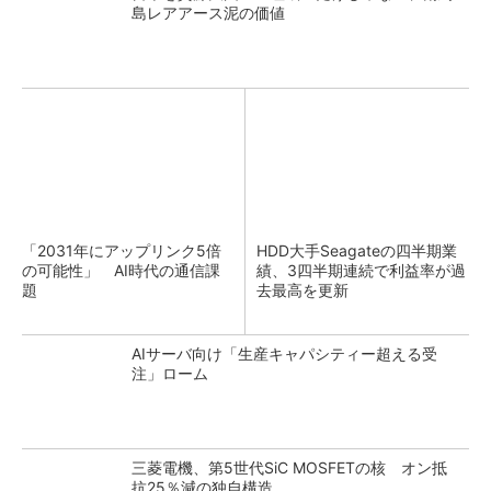
島レアアース泥の価値
「2031年にアップリンク5倍
HDD大手Seagateの四半期業
の可能性」 AI時代の通信課
績、3四半期連続で利益率が過
題
去最高を更新
AIサーバ向け「生産キャパシティー超える受
注」ローム
三菱電機、第5世代SiC MOSFETの核 オン抵
抗25％減の独自構造