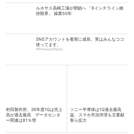
ルネサス高崎工場が閉鎖へ 「6インチライン維
持限界」 操業50年
SNSアカウントを着実に成長。実はみんなココ
使ってます。
PR(Dreaw合同会社)
村田製作所、26年度1Qは売上
ソニー半導体は1Q過去最高
高が過去最高 データセンタ
益、スマホ市況停滞も主要顧
ー関連は81％増
客ら拡大