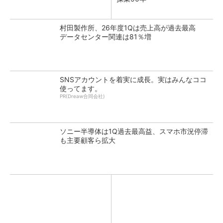
村田製作所、26年度1Qは売上高が過去最高
データセンター関連は81％増
SNSアカウントを着実に成長。実はみんなココ
使ってます。
PR(Dreaw合同会社)
ソニー半導体は1Q過去最高益、スマホ市況停滞
も主要顧客ら拡大