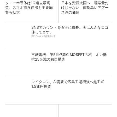
ソニー半導体は1Q過去最高
日本を資源大国へ 埋蔵量だ
益、スマホ市況停滞も主要顧
けじゃない、南鳥島レアアー
客ら拡大
ス泥の価値
SNSアカウントを着実に成長。実はみんなココ
使ってます。
PR(Dreaw合同会社)
三菱電機、第5世代SiC MOSFETの核 オン抵
抗25％減の独自構造
マイクロン、AI需要で広島工場増強へ起工式
1.5兆円投資