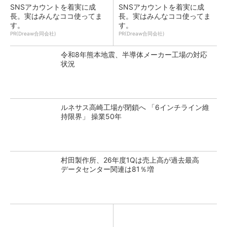
SNSアカウントを着実に成
SNSアカウントを着実に成
長。実はみんなココ使ってま
長。実はみんなココ使ってま
す。
す。
PR(Dreaw合同会社)
PR(Dreaw合同会社)
令和8年熊本地震、半導体メーカー工場の対応
状況
ルネサス高崎工場が閉鎖へ 「6インチライン維
持限界」 操業50年
村田製作所、26年度1Qは売上高が過去最高
データセンター関連は81％増