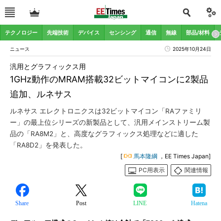
テクノロジー
先端技術
デバイス
センシング
通信
無線
部品/材料
ニュース
2025年10月24日
汎用とグラフィックス用
1GHz動作のMRAM搭載32ビットマイコンに2製品
追加、ルネサス
ルネサス エレクトロニクスは32ビットマイコン「RAファミリ
ー」の最上位シリーズの新製品として、汎用メインストリーム製
品の「RA8M2」と、高度なグラフィックス処理などに適した
「RA8D2」を発表した。
[
馬本隆綱
，EE Times Japan]
PC用表示
関連情報
Share
Post
LINE
Hatena