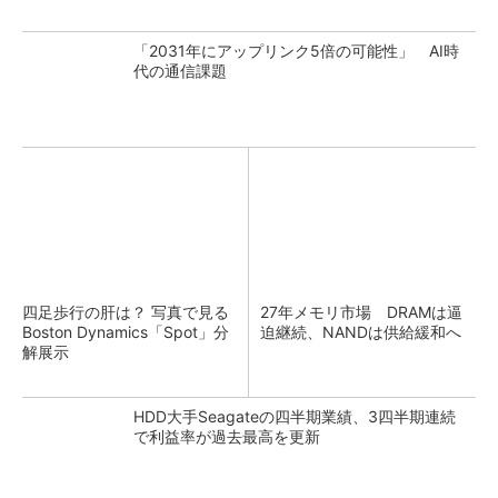
「2031年にアップリンク5倍の可能性」 AI時
代の通信課題
四足歩行の肝は？ 写真で見る
27年メモリ市場 DRAMは逼
Boston Dynamics「Spot」分
迫継続、NANDは供給緩和へ
解展示
HDD大手Seagateの四半期業績、3四半期連続
で利益率が過去最高を更新