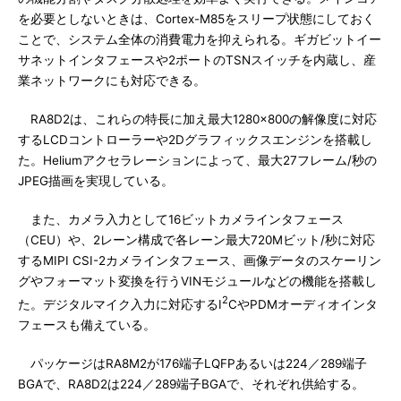
を必要としないときは、Cortex-M85をスリープ状態にしておく
ことで、システム全体の消費電力を抑えられる。ギガビットイー
サネットインタフェースや2ポートのTSNスイッチを内蔵し、産
業ネットワークにも対応できる。
RA8D2は、これらの特長に加え最大1280×800の解像度に対応
するLCDコントローラーや2Dグラフィックスエンジンを搭載し
た。Heliumアクセラレーションによって、最大27フレーム/秒の
JPEG描画を実現している。
また、カメラ入力として16ビットカメラインタフェース
（CEU）や、2レーン構成で各レーン最大720Mビット/秒に対応
するMIPI CSI-2カメラインタフェース、画像データのスケーリン
グやフォーマット変換を行うVINモジュールなどの機能を搭載し
2
た。デジタルマイク入力に対応するI
CやPDMオーディオインタ
フェースも備えている。
パッケージはRA8M2が176端子LQFPあるいは224／289端子
BGAで、RA8D2は224／289端子BGAで、それぞれ供給する。