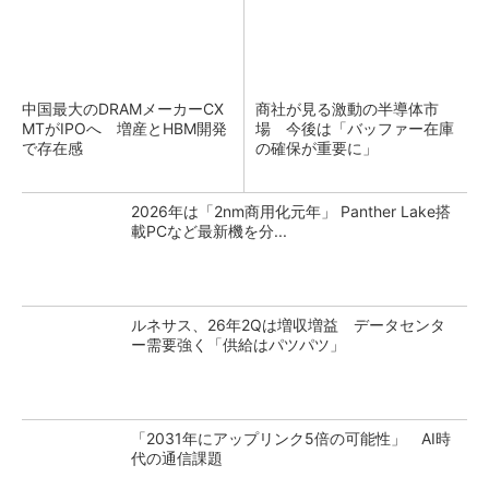
中国最大のDRAMメーカーCX
商社が見る激動の半導体市
MTがIPOへ 増産とHBM開発
場 今後は「バッファー在庫
で存在感
の確保が重要に」
2026年は「2nm商用化元年」 Panther Lake搭
載PCなど最新機を分...
ルネサス、26年2Qは増収増益 データセンタ
ー需要強く「供給はパツパツ」
「2031年にアップリンク5倍の可能性」 AI時
代の通信課題