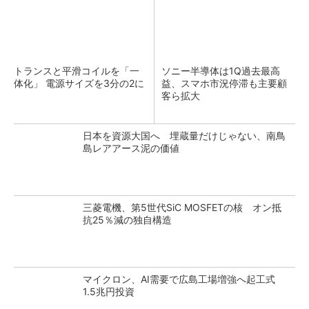
トランスと平滑コイルを「一
ソニー半導体は1Q過去最高
体化」 電源サイズを3分の2に
益、スマホ市況停滞も主要顧
客ら拡大
日本を資源大国へ 埋蔵量だけじゃない、南鳥
島レアアース泥の価値
三菱電機、第5世代SiC MOSFETの核 オン抵
抗25％減の独自構造
マイクロン、AI需要で広島工場増強へ起工式
1.5兆円投資