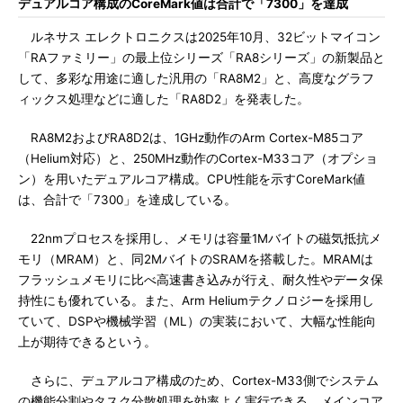
デュアルコア構成のCoreMark値は合計で「7300」を達成
ルネサス エレクトロニクスは2025年10月、32ビットマイコン
「RAファミリー」の最上位シリーズ「RA8シリーズ」の新製品と
して、多彩な用途に適した汎用の「RA8M2」と、高度なグラフ
ィックス処理などに適した「RA8D2」を発表した。
RA8M2およびRA8D2は、1GHz動作のArm Cortex-M85コア
（Helium対応）と、250MHz動作のCortex-M33コア（オプショ
ン）を用いたデュアルコア構成。CPU性能を示すCoreMark値
は、合計で「7300」を達成している。
22nmプロセスを採用し、メモリは容量1Mバイトの磁気抵抗メ
モリ（MRAM）と、同2MバイトのSRAMを搭載した。MRAMは
フラッシュメモリに比べ高速書き込みが行え、耐久性やデータ保
持性にも優れている。また、Arm Heliumテクノロジーを採用し
ていて、DSPや機械学習（ML）の実装において、大幅な性能向
上が期待できるという。
さらに、デュアルコア構成のため、Cortex-M33側でシステム
の機能分割やタスク分散処理を効率よく実行できる。メインコア