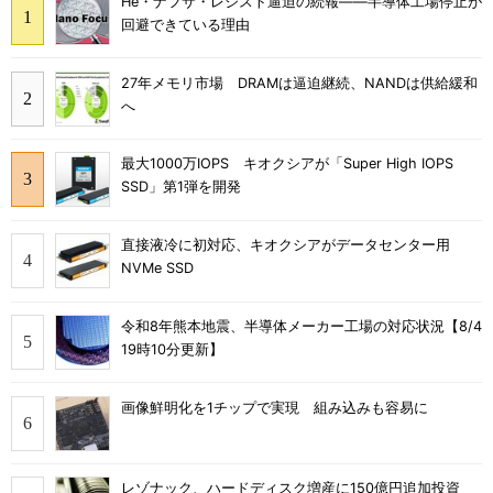
He・ナフサ・レジスト逼迫の続報――半導体工場停止が
回避できている理由
27年メモリ市場 DRAMは逼迫継続、NANDは供給緩和
へ
最大1000万IOPS キオクシアが「Super High IOPS
SSD」第1弾を開発
直接液冷に初対応、キオクシアがデータセンター用
NVMe SSD
令和8年熊本地震、半導体メーカー工場の対応状況【8/4
19時10分更新】
画像鮮明化を1チップで実現 組み込みも容易に
レゾナック、ハードディスク増産に150億円追加投資