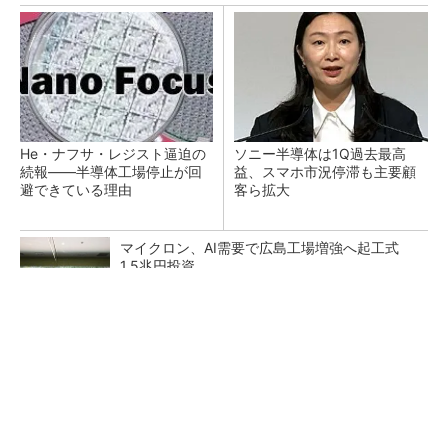
He・ナフサ・レジスト逼迫の
ソニー半導体は1Q過去最高
続報――半導体工場停止が回
益、スマホ市況停滞も主要顧
避できている理由
客ら拡大
マイクロン、AI需要で広島工場増強へ起工式
1.5兆円投資
27年メモリ市場 DRAMは逼迫継続、NANDは
供給緩和へ