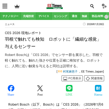
テクノロジー
先端技術
デバイス
センシング
通信
無線
部品/材料
ニュース
2026年1月28日
CES 2026 現地レポート
羽根で触れても検知 ロボットに「繊細な感覚」
与えるセンサー
Robert Boschは「CES 2026」でセンサー群を展示した。羽根で
軽く触れても、触れた強さや位置を正確に検知する。ロボット
に、人間に近い触覚を与えると同社は説明する。
[
村尾麻悠子
，EE Times Japan]
PC用表示
関連情報
Share
Post
LINE
Hatena
Robert Bosch（以下、Bosch）は「CES 2026」（2026年1月6