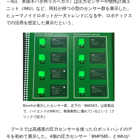
～9日、米国ネバダ州ラスベガス）は圧力センサーや慣性計測ユ
ニット（IMU）など、同社が持つ小型のセンサー群を展示した。
ヒューマノイドロボットが一大トレンドになる中、ロボティクス
での活用を想定した展示だという。
Boschが展示したセンサー群。左下の「BMI563」は新製品
で、ハイエンドのIMUだ。耐振動性に優れているという［ク
リックで拡大］
ブースでは高感度の圧力センサーを使ったロボットハンドのデ
モを初めて展示した。4個の圧力センサー「BMP585」とIMUが