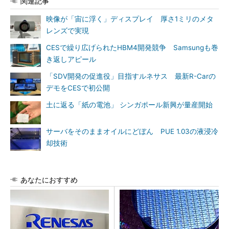
関連記事
映像が「宙に浮く」ディスプレイ 厚さ1ミリのメタ
レンズで実現
CESで繰り広げられたHBM4開発競争 Samsungも巻
き返しアピール
「SDV開発の促進役」目指すルネサス 最新R-Carの
デモをCESで初公開
土に返る「紙の電池」 シンガポール新興が量産開始
サーバをそのままオイルにどぼん PUE 1.03の液浸冷
却技術
あなたにおすすめ