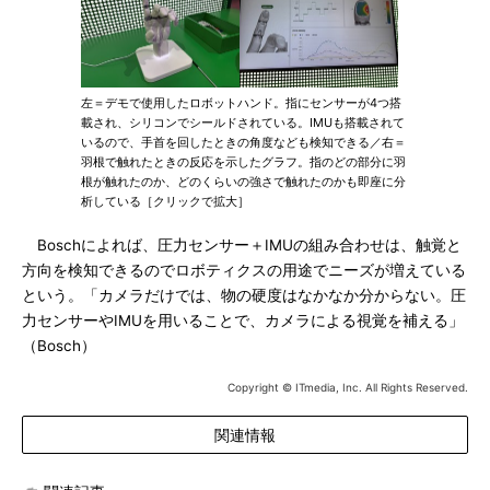
左＝デモで使用したロボットハンド。指にセンサーが4つ搭
載され、シリコンでシールドされている。IMUも搭載されて
いるので、手首を回したときの角度なども検知できる／右＝
羽根で触れたときの反応を示したグラフ。指のどの部分に羽
根が触れたのか、どのくらいの強さで触れたのかも即座に分
析している［クリックで拡大］
Boschによれば、圧力センサー＋IMUの組み合わせは、触覚と
方向を検知できるのでロボティクスの用途でニーズが増えている
という。「カメラだけでは、物の硬度はなかなか分からない。圧
力センサーやIMUを用いることで、カメラによる視覚を補える」
（Bosch）
Copyright © ITmedia, Inc. All Rights Reserved.
関連情報