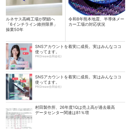
ルネサス高崎工場が閉鎖へ
令和8年熊本地震、半導体メー
「6インチライン維持限界」
カー工場の対応状況
操業50年
SNSアカウントを着実に成長。実はみんなココ
使ってます。
PR(Dreaw合同会社)
SNSアカウントを着実に成長。実はみんなココ
使ってます。
PR(Dreaw合同会社)
村田製作所、26年度1Qは売上高が過去最高
データセンター関連は81％増