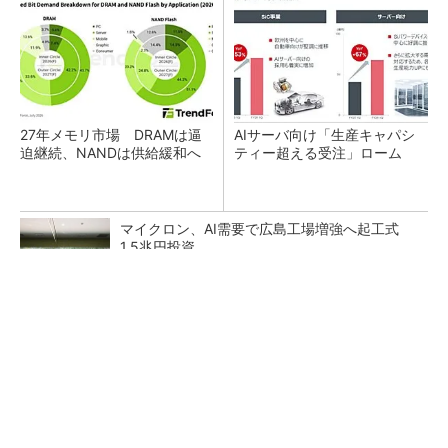
27年メモリ市場 DRAMは逼
AIサーバ向け「生産キャパシ
迫継続、NANDは供給緩和へ
ティー超える受注」ローム
マイクロン、AI需要で広島工場増強へ起工式
1.5兆円投資
日本を資源大国へ 埋蔵量だけじゃない、南鳥
島レアアース泥の価値
レゾナック、ハードディスク増産に150億円追