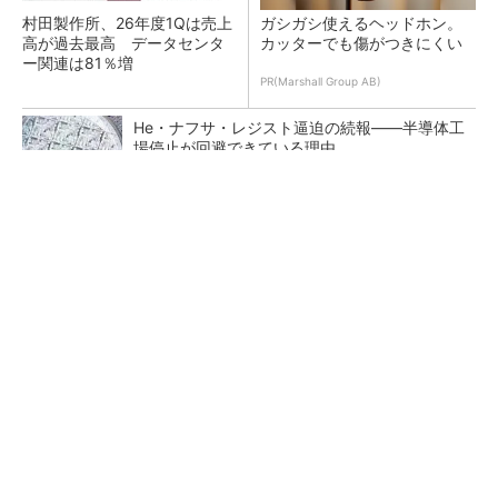
村田製作所、26年度1Qは売上
ガシガシ使えるヘッドホン。
高が過去最高 データセンタ
カッターでも傷がつきにくい
ー関連は81％増
PR(Marshall Group AB)
He・ナフサ・レジスト逼迫の続報――半導体工
場停止が回避できている理由
ソニー半導体は1Q過去最高益、スマホ市況停滞
も主要顧客ら拡大
マイクロン、AI需要で広島工場増強へ起工式
1.5兆円投資