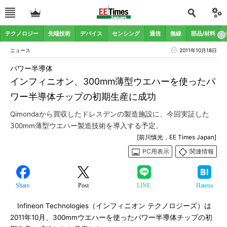
テクノロジー
先端技術
デバイス
センシング
通信
無線
部品/材料
ニュース
2011年10月18日
パワー半導体
インフィニオン、300mm薄型ウエハーを使ったパ
ワー半導体チップの初期生産に成功
Qimondaから買収したドレスデンの製造施設に、今回実証した
300mm薄型ウエハー製造技術を導入する予定。
[前川慎光，EE Times Japan]
PC用表示
関連情報
Share
Post
LINE
Hatena
Infineon Technologies（インフィニオン テクノロジーズ）は
2011年10月、300mmウエハーを使ったパワー半導体チップの初