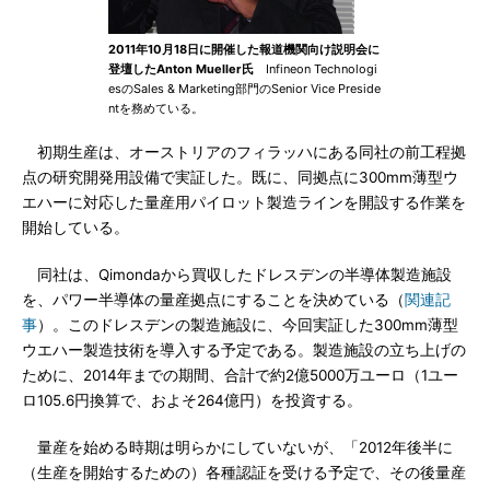
2011年10月18日に開催した報道機関向け説明会に
登壇したAnton Mueller氏
Infineon Technologi
esのSales & Marketing部門のSenior Vice Preside
ntを務めている。
初期生産は、オーストリアのフィラッハにある同社の前工程拠
点の研究開発用設備で実証した。既に、同拠点に300mm薄型ウ
エハーに対応した量産用パイロット製造ラインを開設する作業を
開始している。
同社は、Qimondaから買収したドレスデンの半導体製造施設
を、パワー半導体の量産拠点にすることを決めている（
関連記
事
）。このドレスデンの製造施設に、今回実証した300mm薄型
ウエハー製造技術を導入する予定である。製造施設の立ち上げの
ために、2014年までの期間、合計で約2億5000万ユーロ（1ユー
ロ105.6円換算で、およそ264億円）を投資する。
量産を始める時期は明らかにしていないが、「2012年後半に
（生産を開始するための）各種認証を受ける予定で、その後量産