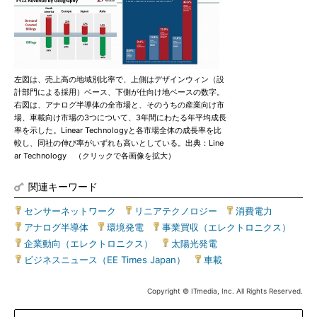
左図は、売上高の地域別比率で、上側はデザインウィン（設
計部門による採用）ベース、下側が仕向け地ベースの数字。
右図は、アナログ半導体の全市場と、そのうちの産業向け市
場、車載向け市場の3つについて、3年間にわたる年平均成長
率を示した。Linear Technologyと各市場全体の成長率を比
較し、同社の伸び率がいずれも高いとしている。出典：Line
ar Technology （クリックで各画像を拡大）
関連キーワード
センサーネットワーク
|
リニアテクノロジー
|
消費電力
|
アナログ半導体
|
環境発電
|
事業買収（エレクトロニクス）
|
企業動向（エレクトロニクス）
|
太陽光発電
|
ビジネスニュース（EE Times Japan）
|
車載
Copyright © ITmedia, Inc. All Rights Reserved.