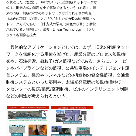
を買収した（左図）。Dustのメッシュ型無線ネットワーク方
式は、旧来方式の課題を全て解決できるという（右図）。旧
来の有線・無線の2つのネットワーク方式それぞれの利点
（緑色の項目）の“良いとこどり”をしたのがDustの無線ネッ
トワーク方式であり、旧来方式の弱点（赤色の項目）が解決
されていると説明した。出典：Linear Technology （クリ
ックで各画像を拡大）
具体的なアプリケーションとしては、まず、旧来の有線ネット
ワークを無線化する用途を挙げた。産業分野のプロセス監視/制
御や、石油探索、微粒子/ガス監視などである。さらに、タービ
ンやパイプラインなどの監視、公共駐車場のインテリジェント運
営システム、橋梁やトンネルなどの構造物の健全性監視、交通量
制御システムといった応用や、太陽光発電所の監視/制御やデー
タセンターの暖房/換気/空調制御、ビルのインテリジェント制御
などの用途が考えられるという。