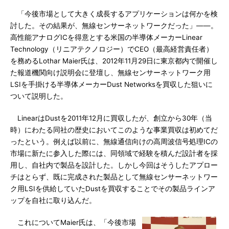
「今後市場として大きく成長するアプリケーションは何かを検
討した。その結果が、無線センサーネットワークだった」――。
高性能アナログICを得意とする米国の半導体メーカーLinear
Technology（リニアテクノロジー）でCEO（最高経営責任者）
を務めるLothar Maier氏は、2012年11月29日に東京都内で開催し
た報道機関向け説明会に登壇し、無線センサーネットワーク用
LSIを手掛ける半導体メーカーDust Networksを買収した狙いに
ついて説明した。
LinearはDustを2011年12月に買収したが、創立から30年（当
時）にわたる同社の歴史においてこのような事業買収は初めてだ
ったという。例えば以前に、無線通信向けの高周波信号処理ICの
市場に新たに参入した際には、同領域で経験を積んだ設計者を採
用し、自社内で製品を設計した。しかし今回はそうしたアプロー
チはとらず、既に完成された製品として無線センサーネットワー
ク用LSIを供給していたDustを買収することでその製品ラインア
ップを自社に取り込んだ。
これについてMaier氏は、「今後市場