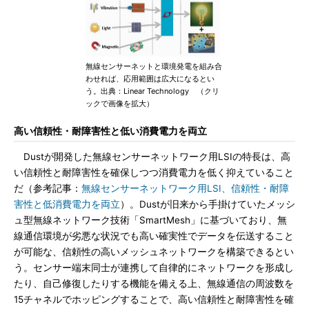
無線センサーネットと環境発電を組み合
わせれば、応用範囲は広大になるとい
う。出典：Linear Technology （クリ
ックで画像を拡大）
高い信頼性・耐障害性と低い消費電力を両立
Dustが開発した無線センサーネットワーク用LSIの特長は、高
い信頼性と耐障害性を確保しつつ消費電力を低く抑えていること
だ（参考記事：
無線センサーネットワーク用LSI、信頼性・耐障
害性と低消費電力を両立
）。Dustが旧来から手掛けていたメッシ
ュ型無線ネットワーク技術「SmartMesh」に基づいており、無
線通信環境が劣悪な状況でも高い確実性でデータを伝送すること
が可能な、信頼性の高いメッシュネットワークを構築できるとい
う。センサー端末同士が連携して自律的にネットワークを形成し
たり、自己修復したりする機能を備える上、無線通信の周波数を
15チャネルでホッピングすることで、高い信頼性と耐障害性を確