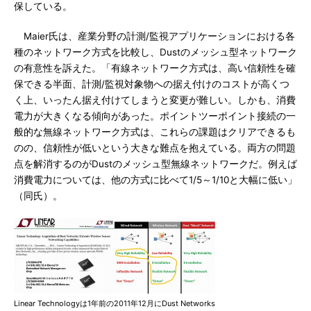
保している。
Maier氏は、産業分野の計測/監視アプリケーションにおける各
種のネットワーク方式を比較し、Dustのメッシュ型ネットワーク
の有意性を訴えた。「有線ネットワーク方式は、高い信頼性を確
保できる半面、計測/監視対象物への据え付けのコストが高くつ
く上、いったん据え付けてしまうと変更が難しい。しかも、消費
電力が大きくなる傾向があった。ポイントツーポイント接続の一
般的な無線ネットワーク方式は、これらの課題はクリアできるも
のの、信頼性が低いという大きな難点を抱えている。両方の問題
点を解消するのがDustのメッシュ型無線ネットワークだ。例えば
消費電力については、他の方式に比べて1/5～1/10と大幅に低い」
（同氏）。
Linear Technologyは1年前の2011年12月にDust Networks