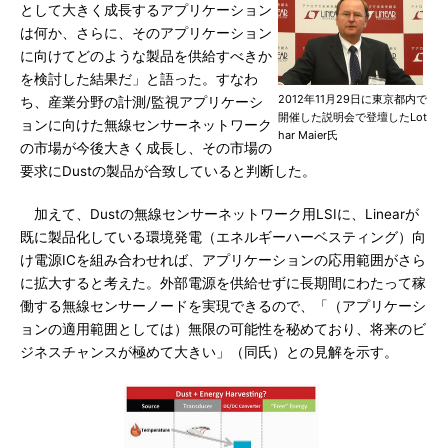
として大きく成長するアプリケーション
は何か、さらに、そのアプリケーション
に向けてどのような製品を供給すべきか
を検討した結果だ」と語った。すなわ
2012年11月29日に東京都内で
ち、産業分野の計測/監視アプリケーシ
開催した説明会で登壇したLot
ョンに向けた無線センサーネットワーク
har Maier氏
の市場が今後大きく成長し、その市場の
要求にDustの製品が合致していると判断した。
加えて、Dustの無線センサーネットワーク用LSIに、Linearが
既に製品化している環境発電（エネルギーハーベスティング）向
け電源ICを組み合わせれば、アプリケーションの応用範囲がさら
に拡大すると考えた。外部電源を供給せずに長期間にわたって稼
働する無線センサーノードを実現できるので、「（アプリケーシ
ョンの適用範囲としては）無限の可能性を秘めており、将来のビ
ジネスチャンスが極めて大きい」（同氏）との見解を示す。