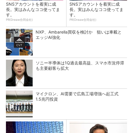
SNSアカウントを着実に成
SNSアカウントを着実に成
長。実はみんなココ使ってま
長。実はみんなココ使ってま
す。
す。
PR(Dreaw合同会社)
PR(Dreaw合同会社)
NXP、Ambarella買収を検討か 狙いは車載と
エッジAI強化
ソニー半導体は1Q過去最高益、スマホ市況停滞
も主要顧客ら拡大
マイクロン、AI需要で広島工場増強へ起工式
1.5兆円投資