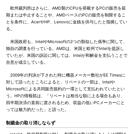
欧州裁判所はさらに、AMD製のCPUを搭載するPCの販売を延
期または中止することや、AMDベースのPCの販売を制限するこ
とを条件に、AcerやHP、Lenovoに金銭を供与したと指摘してい
る。
米国政府も、IntelやMicrosoftの2つの類似した係争に関して、
独自の調査を行っている。AMDは、米国と欧州でIntelを提訴し
ていたが、米国の訴訟に関しては、Intelが和解金を支払うことで
合意が成立している。
2009年の判決が下された時に機器メーカー数社がEE Timesに
対して語ったところによると、リベートの一部は、Intelや
Microsoftによる共同販売規約の一環として支払われていたとい
う。HPの情報筋は、「リベートは相当な額に上る場合もあり、
四半期決済の直前に渡されるため、収益の低いPCメーカーにと
っては魅力的だった」と語った。
制裁金の取り消しならず