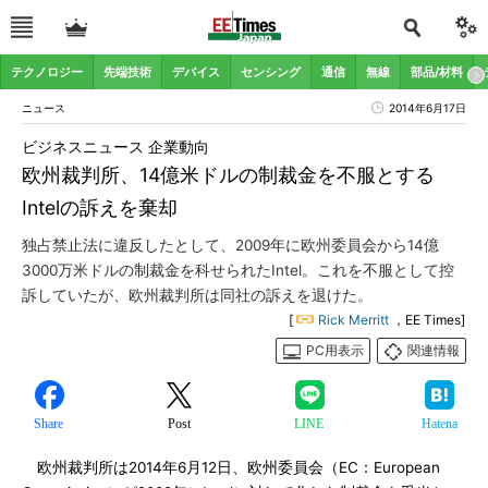
テクノロジー
先端技術
デバイス
センシング
通信
無線
部品/材料
ニュース
2014年6月17日
ビジネスニュース 企業動向
欧州裁判所、14億米ドルの制裁金を不服とする
Intelの訴えを棄却
独占禁止法に違反したとして、2009年に欧州委員会から14億
3000万米ドルの制裁金を科せられたIntel。これを不服として控
訴していたが、欧州裁判所は同社の訴えを退けた。
[
Rick Merritt
，EE Times]
PC用表示
関連情報
Share
Post
LINE
Hatena
欧州裁判所は2014年6月12日、欧州委員会（EC：European