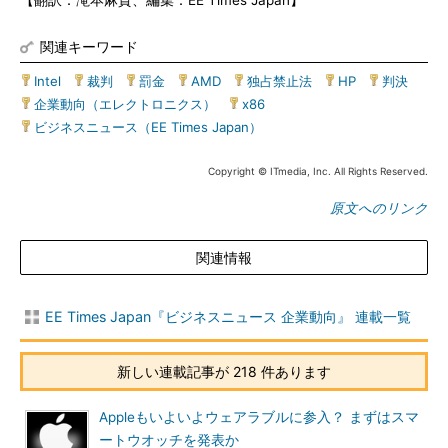
【翻訳：滝本麻貴、編集：EE Times Japan】
関連キーワード
Intel
|
裁判
|
罰金
|
AMD
|
独占禁止法
|
HP
|
判決
|
企業動向（エレクトロニクス）
|
x86
|
ビジネスニュース（EE Times Japan）
Copyright © ITmedia, Inc. All Rights Reserved.
原文へのリンク
関連情報
EE Times Japan『ビジネスニュース 企業動向』 連載一覧
新しい連載記事が 218 件あります
Appleもいよいよウェアラブルに参入？ まずはスマ
ートウオッチを発表か