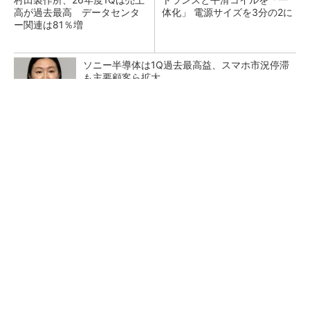
高が過去最高 データセンタ
体化」 電源サイズを3分の2に
ー関連は81％増
ソニー半導体は1Q過去最高益、スマホ市況停滞
も主要顧客ら拡大
アクセンチュアのコンサルが「知識やスキル」
より大切にする視点
PR(アクセンチュア)
日本を資源大国へ 埋蔵量だけじゃない、南鳥
島レアアース泥の価値