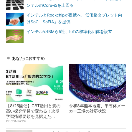
ンテルのCore-i5を上回る
インテルとRockchipが提携へ、低価格タブレット向
けSoC「SoFIA」を提供
インテルやIBMら5社、IoTの標準化団体を設立
あなたにおすすめ
【8/25開催】CBT活用と質の
令和8年熊本地震、半導体メー
高い探究学習で変わる！次期
カー工場の対応状況
学習指導要領を見据えた...
PR(COMPASS)