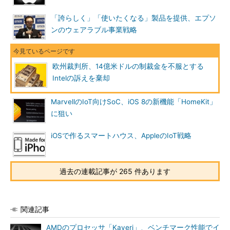
「誇らしく」「使いたくなる」製品を提供、エプソ
ンのウェアラブル事業戦略
欧州裁判所、14億米ドルの制裁金を不服とする
Intelの訴えを棄却
MarvellのIoT向けSoC、iOS 8の新機能「HomeKit」
に狙い
iOSで作るスマートハウス、AppleのIoT戦略
過去の連載記事が 265 件あります
関連記事
AMDのプロセッサ「Kaveri」、ベンチマーク性能でイ