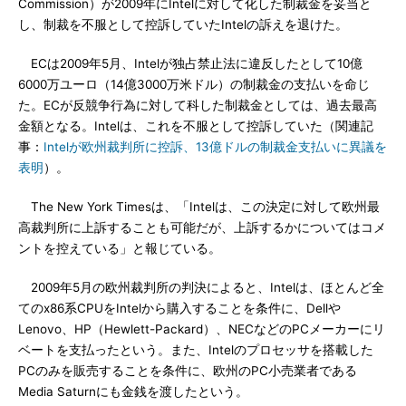
Commission）が2009年にIntelに対して化した制裁金を妥当と
し、制裁を不服として控訴していたIntelの訴えを退けた。
ECは2009年5月、Intelが独占禁止法に違反したとして10億
6000万ユーロ（14億3000万米ドル）の制裁金の支払いを命じ
た。ECが反競争行為に対して科した制裁金としては、過去最高
金額となる。Intelは、これを不服として控訴していた（関連記
事：
Intelが欧州裁判所に控訴、13億ドルの制裁金支払いに異議を
表明
）。
The New York Timesは、「Intelは、この決定に対して欧州最
高裁判所に上訴することも可能だが、上訴するかについてはコメ
ントを控えている」と報じている。
2009年5月の欧州裁判所の判決によると、Intelは、ほとんど全
てのx86系CPUをIntelから購入することを条件に、Dellや
Lenovo、HP（Hewlett-Packard）、NECなどのPCメーカーにリ
ベートを支払ったという。また、Intelのプロセッサを搭載した
PCのみを販売することを条件に、欧州のPC小売業者である
Media Saturnにも金銭を渡したという。