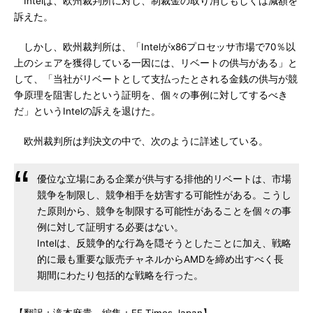
Intelは、欧州裁判所に対し、制裁金の取り消しもしくは減額を
訴えた。
しかし、欧州裁判所は、「Intelがx86プロセッサ市場で70％以
上のシェアを獲得している一因には、リベートの供与がある」と
して、「当社がリベートとして支払ったとされる金銭の供与が競
争原理を阻害したという証明を、個々の事例に対してするべき
だ」というIntelの訴えを退けた。
欧州裁判所は判決文の中で、次のように詳述している。
優位な立場にある企業が供与する排他的リベートは、市場
競争を制限し、競争相手を妨害する可能性がある。こうし
た原則から、競争を制限する可能性があることを個々の事
例に対して証明する必要はない。
Intelは、反競争的な行為を隠そうとしたことに加え、戦略
的に最も重要な販売チャネルからAMDを締め出すべく長
期間にわたり包括的な戦略を行った。