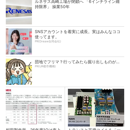
ルネサス高崎工場が閉鎖へ 「6インチライン維
持限界」 操業50年
SNSアカウントを着実に成長。実はみんなココ
使ってます。
PR(Dreaw合同会社)
団地でフリマ？行ってみたら掘り出しものが…
PR(UR都市機構)
村田製作所、26年度1Qは売上
トランスと平滑コイルを「一