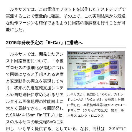
ルネサスでは、この電流オフセットを試作したテストチップで
実測することで定量的に確認。その上で、この実測結果から最適
な動作マージンを確保できるように回路の微調整を行うことが可
能にした。
2015年発表予定の「R-Car」に搭載へ
ルネサスでは、開発したアシ
スト回路技術について、「今後
プロセスの微細化が進むにつれ
て困難になると予想される速度
と安定動作の両立を実現してお
り、将来の先進運転支援システ
ムや自動運転に求められるリア
ルネサスが、第2世代「R-Car」のミッ
ドレンジ品「R-Car M2」を発表した際
ルタイム画像処理の性能向上に
に示した、車載情報機器向けSoCのロー
大きく貢献できる。今回開発し
ドマップ （クリックで拡大） 出典：ル
たSRAMを16nm FinFETプロセ
ネサス エレクトロニクス
スのルネサスの最先端SoCに採
用し、いち早く提供する」としている。なお、同社は、2015年に