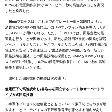
0.7Vの低電圧動作条件で641p（ピコ）秒の高速読み出しを実現
したと発表した。
16nmプロセスは、これまでのプレーナー型MOSFETよりも、
消費電力の抑制や性能向上が図りやすいフィン構造を導入した新
しいFinFETが用いられる。ただ、「FinFETでは、回路定数の最
適化を行うことが困難であり、新たな設計回路技術の開発が課題
だった」（ルネサス）。そこで、ルネサスは今回、FinFET用に低
電圧でも安定して高速読出し/書込み動作が可能となる、新しい
回路技術を開発。この回路技術を採用したSRAMを16nmプロセ
ス FinFETで試作し、0.7Vの低電圧動作条件にて、641p秒の高速
動作を確認したとする。
開発した回路技術の概要は次の通り。
低電圧下で高速読出し/書込みを両立するワード線オーバードラ
イブ方式回路技術
半導体プロセスの微細化とともにデバイス素子のばらつきが増
大することで、デバイスの下限動作電圧が悪化する傾向があり、