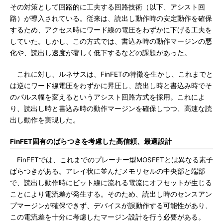
その対策として回路的に工夫する回路技術（以下、アシスト回
路）が導入されている。従来は、読出し動作時の安定動作を確保
するため、アクセス時にワード線の電圧をわずかに下げる工夫を
していた。しかし、この方式では、書込み時の動作マージンの悪
化や、読出し速度が著しく低下するなどの課題があった。
これに対し、ルネサスは、FinFETの特徴を生かし、これまでと
は逆にワード線電圧をわずかに昇圧し、読出し時と書込み時でそ
のパルス幅を変えるというアシスト回路方式を採用。これによ
り、読出し時と書込み時の動作マージンを確保しつつ、高速な読
出し動作を実現した。
FinFET固有のばらつきを考慮した高信頼、最適設計
FinFETでは、これまでのプレーナー型MOSFETとは異なる素子
ばらつきがある。アレイ状に並んだメモリセルの中央部と端部
で、読出し動作時にビット線に流れる電流にオフセットが生じる
ことにより電流差が発生する。そのため、読出し時のセンスアン
プマージンが確保できず、デバイスが誤動作する可能性があり、
この電流差を十分に考慮したマージン設計を行う必要がある。