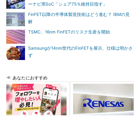
ーナビ用SoC「シェア75％維持目指す」
FinFET以降の半導体製造技術はどう進む？ IBMの見
解
TSMC、16nm FinFETのリスク生産を開始
Samsungが14nm世代のFinFETを展示、仕様は明かさ
ず
あなたにおすすめ
SNSアカウントを着実に成
ルネサス高崎工場が閉鎖へ
長。実はみんなココ使ってま
「6インチライン維持限界」
す。
操業50年