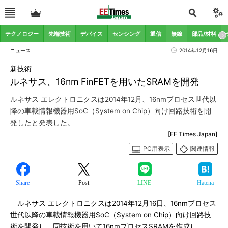
テクノロジー
先端技術
デバイス
センシング
通信
無線
部品/材料
ニュース
2014年12月16日
新技術
ルネサス、16nm FinFETを用いたSRAMを開発
ルネサス エレクトロニクスは2014年12月、16nmプロセス世代以
降の車載情報機器用SoC（System on Chip）向け回路技術を開
発したと発表した。
[EE Times Japan]
PC用表示
関連情報
Share
Post
LINE
Hatena
ルネサス エレクトロニクスは2014年12月16日、16nmプロセス
世代以降の車載情報機器用SoC（System on Chip）向け回路技
術を開発し、同技術を用いて16nmプロセスSRAMを作成し、