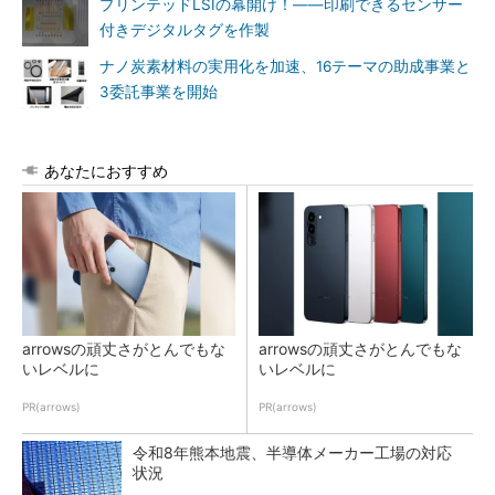
プリンテッドLSIの幕開け！――印刷できるセンサー
付きデジタルタグを作製
ナノ炭素材料の実用化を加速、16テーマの助成事業と
3委託事業を開始
あなたにおすすめ
arrowsの頑丈さがとんでもな
arrowsの頑丈さがとんでもな
いレベルに
いレベルに
PR(arrows)
PR(arrows)
令和8年熊本地震、半導体メーカー工場の対応
状況