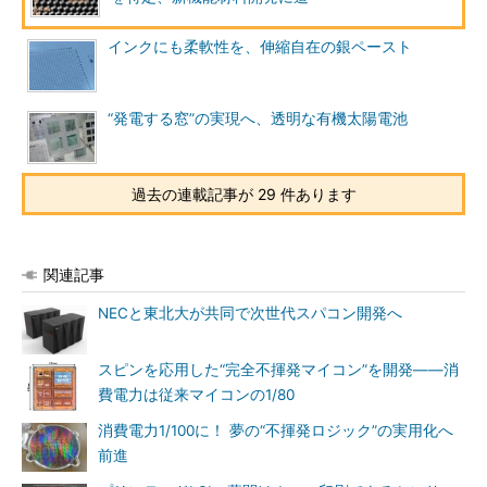
インクにも柔軟性を、伸縮自在の銀ペースト
“発電する窓”の実現へ、透明な有機太陽電池
過去の連載記事が 29 件あります
関連記事
NECと東北大が共同で次世代スパコン開発へ
スピンを応用した“完全不揮発マイコン”を開発――消
費電力は従来マイコンの1/80
消費電力1/100に！ 夢の“不揮発ロジック”の実用化へ
前進