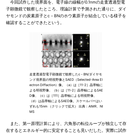
今回試作した境界面を、電子線の線幅が0.1nmの走査透過型電
子顕微鏡で観察したところ、理論計算で予測された通りに、ダイ
ヤモンドの炭素原子とc－BNのホウ素原子が結合している様子を
確認することができたという。
走査透過型電子顕微鏡で観察したc－BN/ダイヤモ
ンド境界面の明視野像とSAED（Selected-Area El
ectron Diffaction）像。（a）は［11-2］晶帯軸に
よる明視野像、（b）は［11-2］晶帯軸によるSAE
D像、（c）は［111］晶帯軸による明視野像、
（d）は晶帯軸によるSAED像。スケールバーはい
ずれも15nm （クリックで拡大） 出典：AIMR、NI
MS
また、第一原理計算により、六角形の転位ループが独立して存
在するとエネルギー的に安定することも見いだした。実際に試作