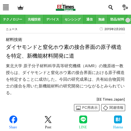
テクノロジー
先端技術
デバイス
センシング
通信
無線
部品/材料
ニュース
2015年2月20日
材料技術
ダイヤモンドと窒化ホウ素の接合界面の原子構造
を特定、新機能材料開発に道
東北大学 原子分子材料科学高等研究機構（AIMR）の幾原雄一教
授らは、ダイヤモンドと窒化ホウ素の接合界面における原子構造
を特定することに成功した。今回の研究成果は、共有結合物質同
士の接合を用いた新機能材料の研究開発につながるとみられてい
る。
[EE Times Japan]
PC用表示
関連情報
Share
Post
LINE
Hatena