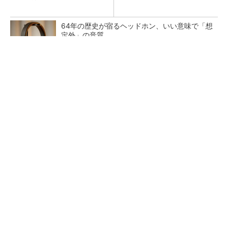
64年の歴史が宿るヘッドホン、いい意味で「想
定外」の音質
PR(Marshall Group AB)
トランスと平滑コイルを「一体化」 電源サイズ
を3分の2に
マイクロン、AI需要で広島工場増強へ起工式
1.5兆円投資