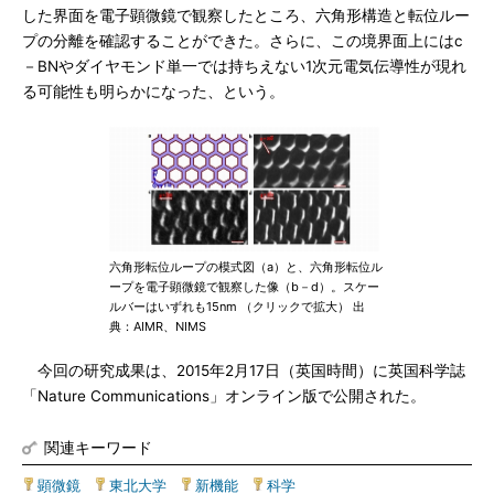
した界面を電子顕微鏡で観察したところ、六角形構造と転位ルー
プの分離を確認することができた。さらに、この境界面上にはc
－BNやダイヤモンド単一では持ちえない1次元電気伝導性が現れ
る可能性も明らかになった、という。
六角形転位ループの模式図（a）と、六角形転位ル
ープを電子顕微鏡で観察した像（b－d）。スケー
ルバーはいずれも15nm （クリックで拡大） 出
典：AIMR、NIMS
今回の研究成果は、2015年2月17日（英国時間）に英国科学誌
「Nature Communications」オンライン版で公開された。
関連キーワード
顕微鏡
|
東北大学
|
新機能
|
科学
|