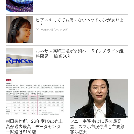
ピアスをしてても痛くないヘッドホンがありま
した
PR(Marshall Group AB)
ルネサス高崎工場が閉鎖へ 「6インチライン維
持限界」 操業50年
村田製作所、26年度1Qは売上
ソニー半導体は1Q過去最高
高が過去最高 データセンタ
益、スマホ市況停滞も主要顧
ー関連は81％増
客ら拡大