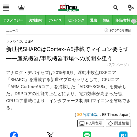
テクノロジー
先端技術
デバイス
センシング
通信
無線
部品/材料
ニュース
2015年6月18日
デバイス DSP
新世代SHARCはCortex-A5搭載でマイコン要らず
――産業機器/車載機器市場への展開を狙う
（2/2 ページ）
アナログ・デバイセズは2015年6月、浮動小数点DSPコア
「SHARC」を搭載する新世代プロセッサとして、CPUコア
「ARM Cortex-A5コア」を混載した「ADSP-SC58x」を発表し
た。DSPコアの性能向上などにより、電力効率が高まった他、
CPUコア搭載により、インタフェース制御用マイコンを省略でき
る。
[
竹本達哉
，EE Times Japan]
PC用表示
関連情報