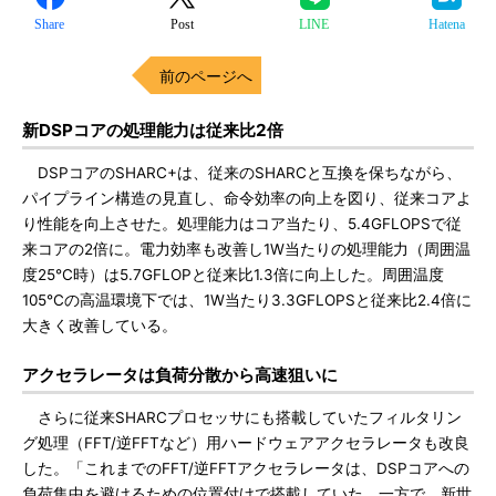
Share
Post
LINE
Hatena
前のページへ
新DSPコアの処理能力は従来比2倍
DSPコアのSHARC+は、従来のSHARCと互換を保ちながら、
パイプライン構造の見直し、命令効率の向上を図り、従来コアよ
り性能を向上させた。処理能力はコア当たり、5.4GFLOPSで従
来コアの2倍に。電力効率も改善し1W当たりの処理能力（周囲温
度25℃時）は5.7GFLOPと従来比1.3倍に向上した。周囲温度
105℃の高温環境下では、1W当たり3.3GFLOPSと従来比2.4倍に
大きく改善している。
アクセラレータは負荷分散から高速狙いに
さらに従来SHARCプロセッサにも搭載していたフィルタリン
グ処理（FFT/逆FFTなど）用ハードウェアアクセラレータも改良
した。「これまでのFFT/逆FFTアクセラレータは、DSPコアへの
負荷集中を避けるための位置付けで搭載していた。一方で、新世