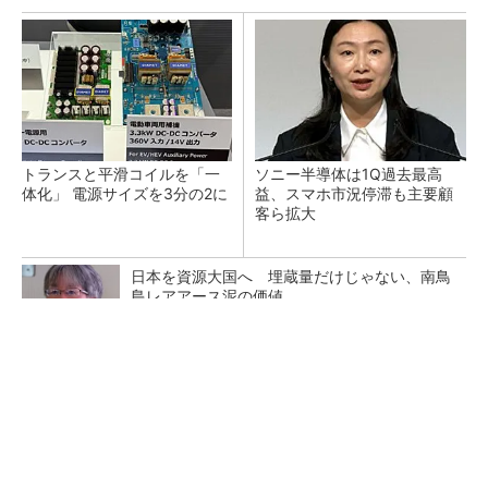
トランスと平滑コイルを「一
ソニー半導体は1Q過去最高
体化」 電源サイズを3分の2に
益、スマホ市況停滞も主要顧
客ら拡大
日本を資源大国へ 埋蔵量だけじゃない、南鳥
島レアアース泥の価値
三菱電機、第5世代SiC MOSFETの核 オン抵
抗25％減の独自構造