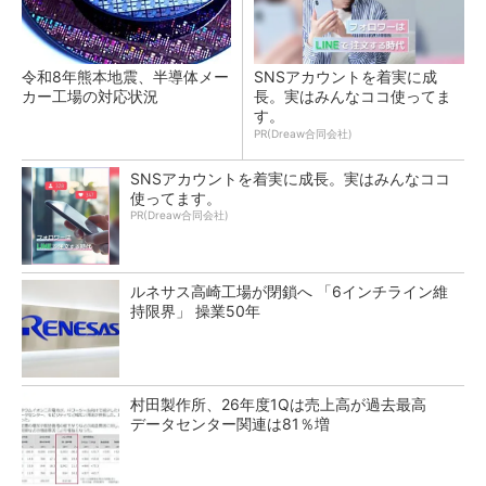
令和8年熊本地震、半導体メー
SNSアカウントを着実に成
カー工場の対応状況
長。実はみんなココ使ってま
す。
PR(Dreaw合同会社)
SNSアカウントを着実に成長。実はみんなココ
使ってます。
PR(Dreaw合同会社)
ルネサス高崎工場が閉鎖へ 「6インチライン維
持限界」 操業50年
村田製作所、26年度1Qは売上高が過去最高
データセンター関連は81％増