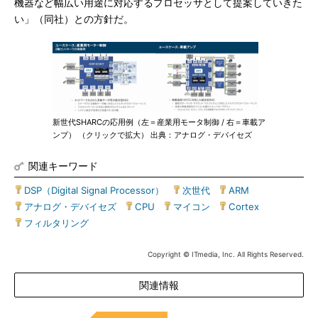
機器など幅広い用途に対応するプロセッサとして提案していきた
い」（同社）との方針だ。
新世代SHARCの応用例（左＝産業用モータ制御 / 右＝車載ア
ンプ） （クリックで拡大） 出典：アナログ・デバイセズ
関連キーワード
DSP（Digital Signal Processor）
|
次世代
|
ARM
|
アナログ・デバイセズ
|
CPU
|
マイコン
|
Cortex
|
フィルタリング
Copyright © ITmedia, Inc. All Rights Reserved.
関連情報