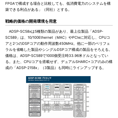
FPGAで構成する場合と比較しても、低消費電力のシステムを構
築できる利点がある」（同社）とする。
戦略的価格の開発環境を用意
ADSP-SC58xは5種類の製品があり、最上位製品「ADSP-
SC589」は、10/100Ethernet（MAC）やPCIeに対応し、CPUコ
アと2つのDSPコアの動作周波数450MHz。他に一部のペリフェ
ラルを省略した製品やシングルDSPコア構成の製品をそろえる。
価格は、ADSP-SC589で1000個受注時33.96米ドルとなってい
る。また、CPUコアを搭載せず、デュアルSHARC+コアのみの構
成の「ADSP-2158x」（3製品）も同時にラインアップする。