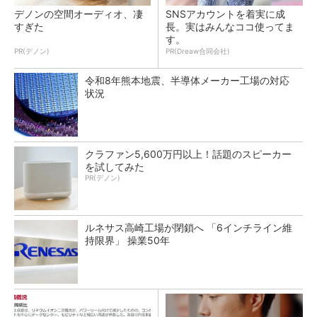
デノンの空間オーディオ、凄
SNSアカウントを着実に成
すぎた
長。実はみんなココ使ってま
す。
PR(デノン)
PR(Dreaw合同会社)
令和8年熊本地震、半導体メーカー工場の対応
状況
クラファン5,600万円以上！話題のスピーカー
を試してみた
PR(デノン)
ルネサス高崎工場が閉鎖へ 「6インチライン維
持限界」 操業50年