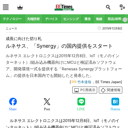
テクノロジー
先端技術
デバイス
センシング
通信
無線
部品/材料
ニュース
2015年12月8日
成長に向けた切り札
ルネサス、「Synergy」の国内提供をスタート
ルネサス エレクトロニクスは2015年12月8日、IoT（モノのイン
ターネット）/組み込み機器向けにMCUと検証済みソフトウェ
ア、開発環境一式を提供する「Renesas Synergyプラットフォー
ム」の提供を日本国内でも開始したと発表した。
[
竹本達哉
，EE Times Japan]
PC用表示
関連情報
Share
Post
LINE
Hatena
ルネサス エレクトロニクスは2015年12月8日、IoT（モノのイ
ンターネット）/組み込み機器向けにMCUと検証済みソフトウェ