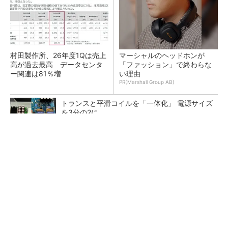
村田製作所、26年度1Qは売上
マーシャルのヘッドホンが
高が過去最高 データセンタ
「ファッション」で終わらな
ー関連は81％増
い理由
PR(Marshall Group AB)
トランスと平滑コイルを「一体化」 電源サイズ
を3分の2に
ソニー半導体は1Q過去最高益、スマホ市況停滞
も主要顧客ら拡大
日本を資源大国へ 埋蔵量だけじゃない、南鳥
島レアアース泥の価値