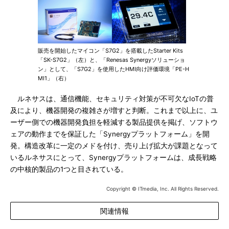
販売を開始したマイコン「S7G2」を搭載したStarter Kits
「SK-S7G2」（左）と、「Renesas Synergyソリューショ
ン」として、「S7G2」を使用したHMI向け評価環境「PE-H
MI1」（右）
ルネサスは、通信機能、セキュリティ対策が不可欠なIoTの普
及により、機器開発の複雑さが増すと判断。これまで以上に、ユ
ーザー側での機器開発負担を軽減する製品提供を掲げ、ソフトウ
ェアの動作までを保証した「Synergyプラットフォーム」を開
発。構造改革に一定のメドを付け、売り上げ拡大が課題となって
いるルネサスにとって、Synergyプラットフォームは、成長戦略
の中核的製品の1つと目されている。
Copyright © ITmedia, Inc. All Rights Reserved.
関連情報