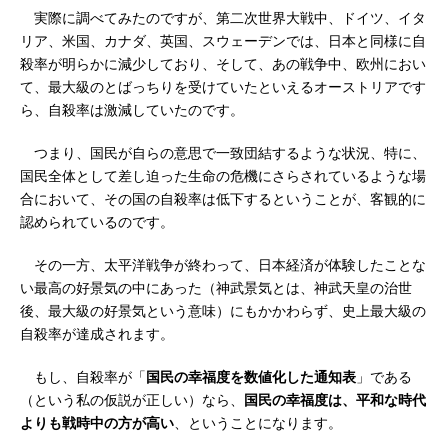
実際に調べてみたのですが、第二次世界大戦中、ドイツ、イタ
リア、米国、カナダ、英国、スウェーデンでは、日本と同様に自
殺率が明らかに減少しており、そして、あの戦争中、欧州におい
て、最大級のとばっちりを受けていたといえるオーストリアです
ら、自殺率は激減していたのです。
つまり、国民が自らの意思で一致団結するような状況、特に、
国民全体として差し迫った生命の危機にさらされているような場
合において、その国の自殺率は低下するということが、客観的に
認められているのです。
その一方、太平洋戦争が終わって、日本経済が体験したことな
い最高の好景気の中にあった（神武景気とは、神武天皇の治世
後、最大級の好景気という意味）にもかかわらず、史上最大級の
自殺率が達成されます。
もし、自殺率が「
国民の幸福度を数値化した通知表
」である
（という私の仮説が正しい）なら、
国民の幸福度は、平和な時代
よりも戦時中の方が高い
、ということになります。