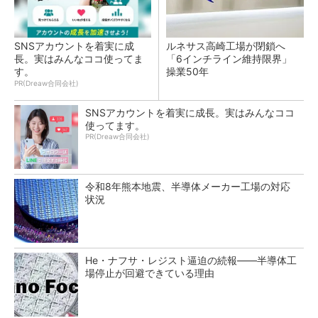
SNSアカウントを着実に成
ルネサス高崎工場が閉鎖へ
長。実はみんなココ使ってま
「6インチライン維持限界」
す。
操業50年
PR(Dreaw合同会社)
SNSアカウントを着実に成長。実はみんなココ
使ってます。
PR(Dreaw合同会社)
令和8年熊本地震、半導体メーカー工場の対応
状況
He・ナフサ・レジスト逼迫の続報――半導体工
場停止が回避できている理由