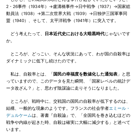
2・26事件（1934年）→盧溝橋事件→日中戦争（1937）→国家総
動員法（1938）→第二次世界大戦（1939）→日独伊三国軍事同
盟（1940）、そして、太平洋戦争（1941年）に突入です。
どう考えたって、
日本近代史における大暗黒時代
じゃないです
か。
ところが、どっこい、そんな状況にあって、わが国の自殺率は
ダイナミックに低下し続けたのです。
私は、自殺率とは、「
国民の幸福度を数値化した通知表
」と思
っていますので、このデータを見た瞬間、「国家レベルの統計デ
ータ改ざん？」と、思わず陰謀論に走りそうになりました。
ところが、戦時中に、交戦国の国民の自殺率が低下するのは、
結構、一般的な現象のようです。フランスの社会学者
エミール・
デュルケーム
は、著書『自殺論』で、「全国民を巻き込むほどの
戦争や内線が起きた時、自殺は確実に大幅に減少する」と述べて
います。