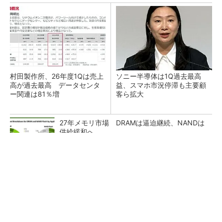
村田製作所、26年度1Qは売上
ソニー半導体は1Q過去最高
高が過去最高 データセンタ
益、スマホ市況停滞も主要顧
ー関連は81％増
客ら拡大
27年メモリ市場 DRAMは逼迫継続、NANDは
供給緩和へ
マイクロン、AI需要で広島工場増強へ起工式
1.5兆円投資