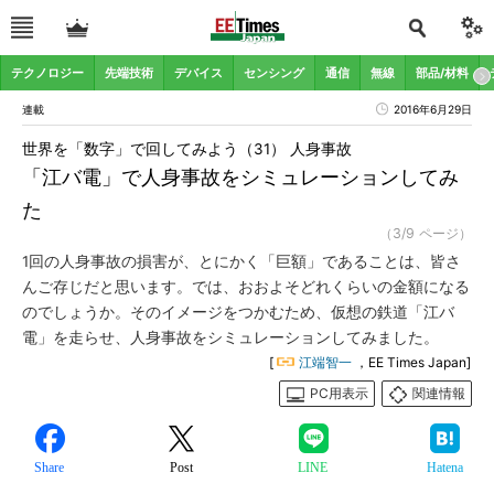
テクノロジー
先端技術
デバイス
センシング
通信
無線
部品/材料
連載
2016年6月29日
世界を「数字」で回してみよう（31） 人身事故
「江バ電」で人身事故をシミュレーションしてみ
た
（3/9 ページ）
1回の人身事故の損害が、とにかく「巨額」であることは、皆さ
んご存じだと思います。では、おおよそどれくらいの金額になる
のでしょうか。そのイメージをつかむため、仮想の鉄道「江バ
電」を走らせ、人身事故をシミュレーションしてみました。
[
江端智一
，EE Times Japan]
PC用表示
関連情報
Share
Post
LINE
Hatena