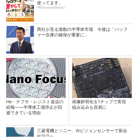
使ってます。
PR(Dreaw合同会社)
商社が見る激動の半導体市場 今後は「バッフ
ァー在庫の確保が重要に」
He・ナフサ・レジスト逼迫の
画像鮮明化を1チップで実現
続報――半導体工場停止が回
組み込みも容易に
避できている理由
三菱電機とソニー、AIビジョンセンサーで新会
社設立へ