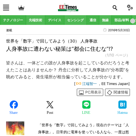
テクノロジー
先端技術
デバイス
センシング
通信
無線
部品/材料
連載
2016年5月30日
世界を「数字」で回してみよう（30） 人身事故
人身事故に遭わない秘策は“都会に住むな”!?
（1/10 ページ）
皆さんは、一体どこの誰が人身事故を起こしているのだろうと考
えたことはありませんか？ 丹念に分析して人身事故の“分布図”を
眺めてみると、発生場所が相当偏っていることが分かります。
[
江端智一
，EE Times Japan]
PC用表示
関連情報
Share
Post
LINE
Hatena
「世界を『数字』で回してみよう」現在のテーマは「人
身事故」。日常的に電車を使っている人なら、一度は怒