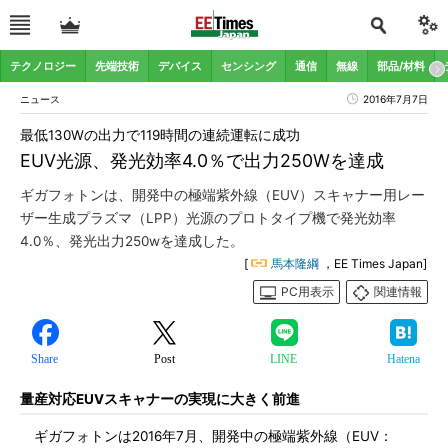
テクノロジー
先端技術
デバイス
センシング
通信
無線
部品/材料
ニュース
2016年7月7日
最低130Wの出力で119時間の連続運転に成功
EUV光源、発光効率4.0％で出力250Wを達成
ギガフォトンは、開発中の極端紫外線（EUV）スキャナー用レー
ザー生成プラズマ（LPP）光源のプロトタイプ機で発光効率
4.0％、発光出力250wを達成した。
[
馬本隆綱
，EE Times Japan]
PC用表示
関連情報
Share
Post
LINE
Hatena
量産対応EUVスキャナーの実現に大きく前進
ギガフォトンは2016年7月、開発中の極端紫外線（EUV：