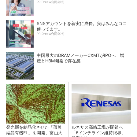
PR(Dreaw合同会社)
SNSアカウントを着実に成長。実はみんなココ
使ってます。
PR(Dreaw合同会社)
中国最大のDRAMメーカーCXMTがIPOへ 増
産とHBM開発で存在感
発光層を結晶化させた「薄膜
ルネサス高崎工場が閉鎖へ
結晶有機EL」を開発、富山大
「6インチライン維持限界」