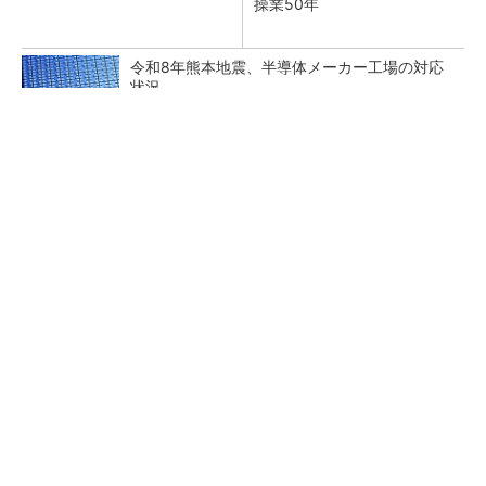
操業50年
令和8年熊本地震、半導体メーカー工場の対応
状況
TSMCが日本に期待するもの グローバル戦略
での役割を日本法人社長に聞く
トランスと平滑コイルを「一体化」 電源サイズ
を3分の2に