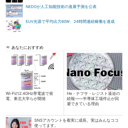
NEDOが人工知能技術の進展予測を公表
EUV光源で平均出力60W、24時間連続稼働を達成
あなたにおすすめ
Wi-Fiの2.4GHz帯電波で発
He・ナフサ・レジスト逼迫の
電、東北大学らが開発
続報――半導体工場停止が回
避できている理由
SNSアカウントを着実に成長。実はみんなココ
使ってます。