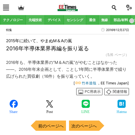
テクノロジー
先端技術
デバイス
センシング
通信
無線
部品/材料
特集
2016年12月27日
2015年に続いて、やまぬM＆Aの嵐
2016年半導体業界再編を振り返る
（5/6 ページ）
2016年も、半導体業界の“M＆Aの嵐”がやむことはなかった
――。2016年年末企画として、ことし1年間に半導体業界で繰り
広げられた買収劇（16件）を振り返っていく。
[
竹本達哉
，EE Times Japan]
PC用表示
関連情報
Share
Post
LINE
Hatena
前のページへ
次のページへ