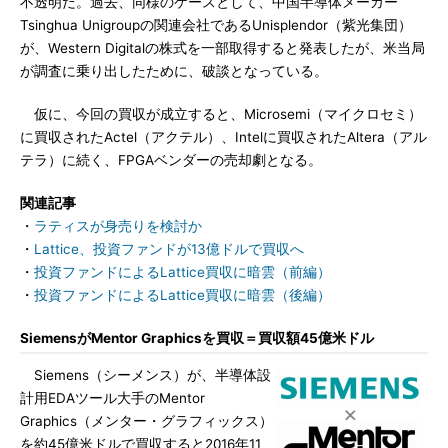
不透明だ。過去、同様のケースとして、中国半導体メーカー
Tsinghua Unigroupの関連会社であるUnisplendor（紫光集団）
が、Western Digitalの株式を一部取得すると発表したが、米当局
が調査に乗り出したために、破談となっている。
仮に、今回の買収が成立すると、Microsemi（マイクロセミ）
に買収されたActel（アクテル）、Intelに買収されたAltera（アル
テラ）に続く、FPGAベンダーの売却劇となる。
関連記事
・
ラティスが身売りを検討か
・
Lattice、投資ファンドが13億ドルで買収へ
・
投資ファンドによるLattice買収に暗雲（前編）
・
投資ファンドによるLattice買収に暗雲（後編）
SiemensがMentor Graphicsを買収＝買収額45億米ドル
Siemens（シーメンス）が、半導体設
計用EDAツール大手のMentor
Graphics（メンター・グラフィックス）
を約45億米ドルで買収すると2016年11