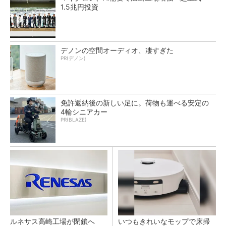
1.5兆円投資
デノンの空間オーディオ、凄すぎた
PR(デノン)
免許返納後の新しい足に。荷物も運べる安定の
4輪シニアカー
PR(BLAZE)
ルネサス高崎工場が閉鎖へ
いつもきれいなモップで床掃