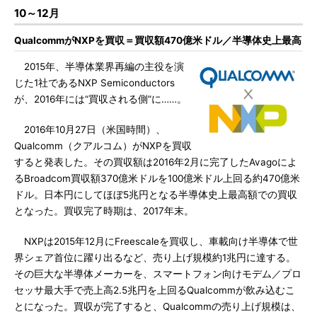
10～12月
QualcommがNXPを買収＝買収額470億米ドル／半導体史上最高
2015年、半導体業界再編の主役を演
じた1社であるNXP Semiconductors
が、2016年には“買収される側”に……。
2016年10月27日（米国時間）、
Qualcomm（クアルコム）がNXPを買収
すると発表した。その買収額は2016年2月に完了したAvagoによ
るBroadcom買収額370億米ドルを100億米ドル上回る約470億米
ドル。日本円にしてほぼ5兆円となる半導体史上最高額での買収
となった。買収完了時期は、2017年末。
NXPは2015年12月にFreescaleを買収し、車載向け半導体で世
界シェア首位に躍り出るなど、売り上げ規模約1兆円に達する。
その巨大な半導体メーカーを、スマートフォン向けモデム／プロ
セッサ最大手で売上高2.5兆円を上回るQualcommが飲み込むこ
とになった。買収が完了すると、Qualcommの売り上げ規模は、