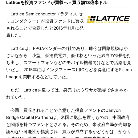
Latticeを投資ファンドが買収へ＝買収額13億米ドル
Lattice Semiconductor（ラティス セ
ミコンダクター）が投資ファンドに買収
されることで合意したと2016年11月に発
表した。
Latticeは、FPGAベンダーの1社であり、昨今は回路規模は小
さいながら、小型、低消費電力、低価格といった独自の特長を打
ち出し、スマートフォンなどのモバイル機器向けなどで活路を見
いだし、2015年にはインタフェース用ICなどを得意にするSilicon
Imageを買収するなどしていた。
ただ、Latticeを巡っては、身売りのウワサが業界でささやか
れていた。
今回、買収されることで合意した投資ファンドのCanyon
Bridge Capital Partnersは、米国に拠点を置くものの、中国政府
と関係を持つファンドとされる。そのため、米政府当局が売却を
認めない可能性が指摘され、買収が成立するかどうかは、かなり