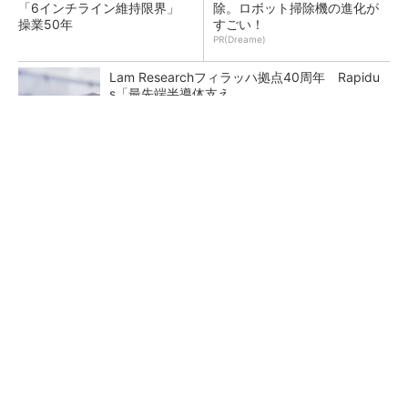
「6インチライン維持限界」
除。ロボット掃除機の進化が
操業50年
すごい！
PR(Dreame)
Lam Researchフィラッハ拠点40周年 Rapidu
s「最先端半導体支え...
TSMCが日本に期待するもの グローバル戦略
での役割を日本法人社長に聞く
令和8年熊本地震、半導体メーカー工場の対応
状況