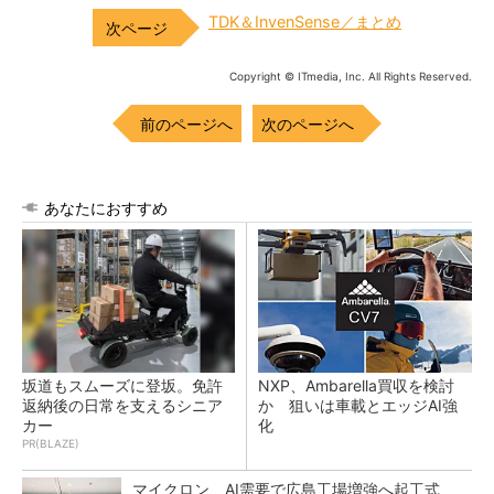
TDK＆InvenSense／まとめ
Copyright © ITmedia, Inc. All Rights Reserved.
前のページへ
次のページへ
あなたにおすすめ
坂道もスムーズに登坂。免許
NXP、Ambarella買収を検討
返納後の日常を支えるシニア
か 狙いは車載とエッジAI強
カー
化
PR(BLAZE)
マイクロン、AI需要で広島工場増強へ起工式