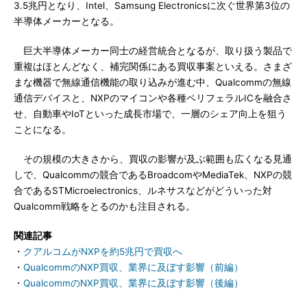
3.5兆円となり、Intel、Samsung Electronicsに次ぐ世界第3位の
半導体メーカーとなる。
巨大半導体メーカー同士の経営統合となるが、取り扱う製品で
重複はほとんどなく、補完関係にある買収事案といえる。さまざ
まな機器で無線通信機能の取り込みが進む中、Qualcommの無線
通信デバイスと、NXPのマイコンや各種ペリフェラルICを融合さ
せ、自動車やIoTといった成長市場で、一層のシェア向上を狙う
ことになる。
その規模の大きさから、買収の影響が及ぶ範囲も広くなる見通
しで、Qualcommの競合であるBroadcomやMediaTek、NXPの競
合であるSTMicroelectronics、ルネサスなどがどういった対
Qualcomm戦略をとるのかも注目される。
関連記事
・
クアルコムがNXPを約5兆円で買収へ
・
QualcommのNXP買収、業界に及ぼす影響（前編）
・
QualcommのNXP買収、業界に及ぼす影響（後編）