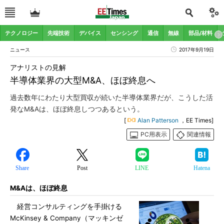
テクノロジー
先端技術
デバイス
センシング
通信
無線
部品/材料
ニュース
2017年9月19日
アナリストの見解
半導体業界の大型M&A、ほぼ終息へ
過去数年にわたり大型買収が続いた半導体業界だが、こうした活
発なM&Aは、ほぼ終息しつつあるという。
[
Alan Patterson
，EE Times]
PC用表示
関連情報
Share
Post
LINE
Hatena
M&Aは、ほぼ終息
経営コンサルティングを手掛ける
McKinsey & Company（マッキンゼ