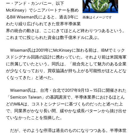
ー・アンド・カンパニー、以下
McKinsey）でシニアパートナーを務め
るBill Wiseman氏によると、過去3年に
画像はイメージです
わたり繰り広げられてきた世界半導体業
界の統合の動きは、ここにきてほとんど終わりつつあるという。
これまでに投じられた資金は数千億米ドルに及ぶ。
Wiseman氏は2001年にMcKinseyに加わる前は、IBMでミック
スドシグナル回路の設計に携わっていた。それより前は米国海軍
に所属していたという。同氏は、「統合先として魅力のある企業
が少なくなっており、買収協議が持ち上がる可能性がほとんどな
くなってきた」と述べた。
Wiseman氏は、台湾・台北で2017年9月13～15日に開催された
「Semicon Taiwan」の基調講演で、半導体業界におけるほとん
どのM&Aは、コストとシナジーに基づくものだったと述べた上
で、同業界がかなり長い間、緩やかな成長パターンから抜け出せ
ていなかったことを指摘した。
だが、そのような停滞は過去のものになりつつある。半導体世