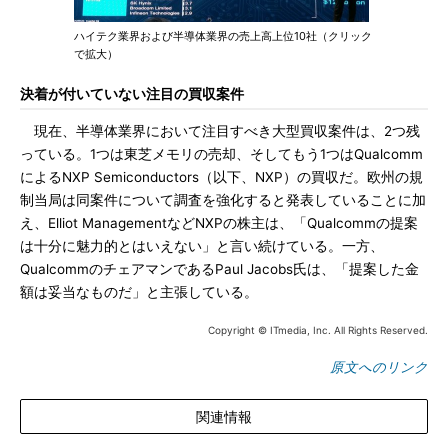
ハイテク業界および半導体業界の売上高上位10社（クリック
で拡大）
決着が付いていない注目の買収案件
現在、半導体業界において注目すべき大型買収案件は、2つ残
っている。1つは東芝メモリの売却、そしてもう1つはQualcomm
によるNXP Semiconductors（以下、NXP）の買収だ。欧州の規
制当局は同案件について調査を強化すると発表していることに加
え、Elliot ManagementなどNXPの株主は、「Qualcommの提案
は十分に魅力的とはいえない」と言い続けている。一方、
QualcommのチェアマンであるPaul Jacobs氏は、「提案した金
額は妥当なものだ」と主張している。
Copyright © ITmedia, Inc. All Rights Reserved.
原文へのリンク
関連情報