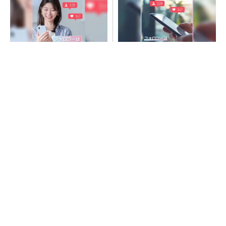
SNSアカウントを着実に成
SNSアカウントを着実に成
長。実はみんなココ使ってま
長。実はみんなココ使ってま
す。
す。
PR(Dreaw合同会社)
PR(Dreaw合同会社)
令和8年熊本地震、半導体メーカー工場の対応
状況
ルネサス高崎工場が閉鎖へ 「6インチライン維
持限界」 操業50年
村田製作所、26年度1Qは売上高が過去最高
データセンター関連は81％増