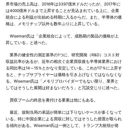
界市場の売上高は、2016年は3397億米ドルだったが、2017年に
は4000億米ドルまで上昇することが見込まれている上に、企業
統合による利益が出始める時期に入るからだ。また、半導体の価
格は、メモリチップ以外も数年ぶりに上昇している。
Wiseman氏は「企業統合によって、成熟期の製品の価格が上
昇している」と述べた。
業界の健全性の測定基準の1つに、研究開発（R&D）コスト対
収益比率があるが、近年の相次ぐ企業買収後も半導体業界におけ
る同比率は14～15％とかなり安定している。これが17％に上昇す
ると、チップサプライヤーは価格を引き上げなくてはならなくな
る。Wiseman氏は「メモリプロバイダーでもない限り、業界と
してはそうした展開は好まないだろう」と冗談交じりに述べた。
買収ブームの終息を裏付ける要素は他にもある。
最近、規制当局の承認が簡単には下りないケースが多くなって
いる。特に中国企業による買収に対してはそうした措置が取られ
る傾向がある。Wiseman氏は一例として、トランプ大統領が発