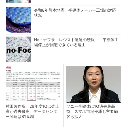
令和8年熊本地震、半導体メーカー工場の対応
状況
He・ナフサ・レジスト逼迫の続報――半導体工
場停止が回避できている理由
村田製作所、26年度1Qは売上
ソニー半導体は1Q過去最高
高が過去最高 データセンタ
益、スマホ市況停滞も主要顧
ー関連は81％増
客ら拡大