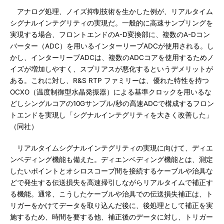
アナログ処理、ノイズ抑制技術を生かした例が、リアルタイム
シグナルインテグリティの実現だ。一般的に高速サンプリングを
実現する場合、フロントエンドのA-D変換部に、複数のA-Dコン
バーター（ADC）を用いるインターリーブADCが使用される。し
かし、インターリーブADCは、複数のADCコアを使用するためノ
イズが増加しやすく、スプリアスが悪化するというデメリットが
ある。これに対し、R&S RTP ファミリーは、優れた特性を持つ
OCXO（温度制御型水晶発振器）による基準クロックを用いるな
どしシングルコアの10Gサンプル/秒の高速ADCで構成するフロン
トエンドを実現し「シグナルインテグリティを大きく改善した」
（同社）
リアルタイムシグナルインテグリティの実現に向けて、ディエ
ンベディング機能も備えた。ディエンベディング機能とは、測定
したいポイントとオシロスコープ間を接続するケーブルや治具な
どで発生する伝送損失を高速掃引しながらリアルタイムで補正す
る機能。通常、こうしたケーブルや治具での伝送損失補正は、ト
リガーをかけてデータを取り込んだ後に、後処理として補正を実
施するため、時間を要する他、補正後のデータに対し、トリガー