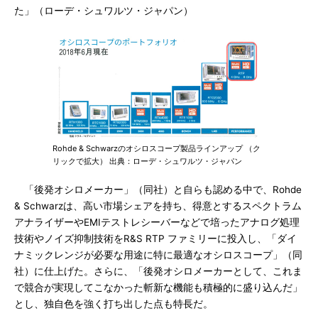
た」（ローデ・シュワルツ・ジャパン）
Rohde & Schwarzのオシロスコープ製品ラインアップ （ク
リックで拡大） 出典：ローデ・シュワルツ・ジャパン
「後発オシロメーカー」（同社）と自らも認める中で、Rohde
& Schwarzは、高い市場シェアを持ち、得意とするスペクトラム
アナライザーやEMIテストレシーバーなどで培ったアナログ処理
技術やノイズ抑制技術をR&S RTP ファミリーに投入し、「ダイ
ナミックレンジが必要な用途に特に最適なオシロスコープ」（同
社）に仕上げた。さらに、「後発オシロメーカーとして、これま
で競合が実現してこなかった斬新な機能も積極的に盛り込んだ」
とし、独自色を強く打ち出した点も特長だ。