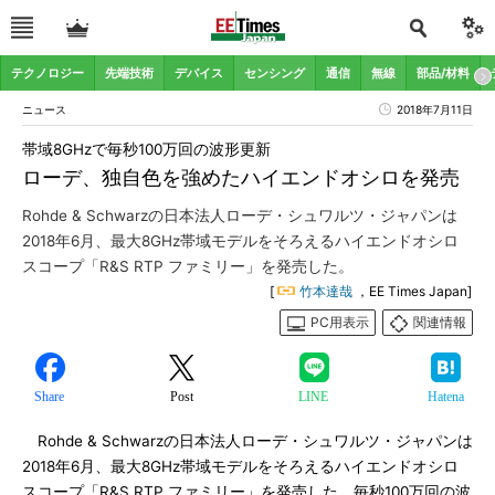
テクノロジー
先端技術
デバイス
センシング
通信
無線
部品/材料
ニュース
2018年7月11日
帯域8GHzで毎秒100万回の波形更新
ローデ、独自色を強めたハイエンドオシロを発売
Rohde & Schwarzの日本法人ローデ・シュワルツ・ジャパンは
2018年6月、最大8GHz帯域モデルをそろえるハイエンドオシロ
スコープ「R&S RTP ファミリー」を発売した。
[
竹本達哉
，EE Times Japan]
PC用表示
関連情報
Share
Post
LINE
Hatena
Rohde & Schwarzの日本法人ローデ・シュワルツ・ジャパンは
2018年6月、最大8GHz帯域モデルをそろえるハイエンドオシロ
スコープ「R&S RTP ファミリー」を発売した。毎秒100万回の波