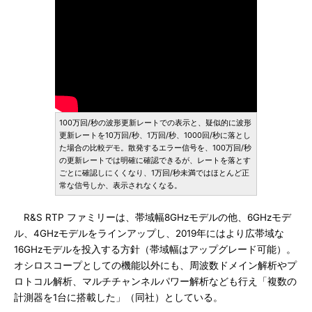
100万回/秒の波形更新レートでの表示と、疑似的に波形
更新レートを10万回/秒、1万回/秒、1000回/秒に落とし
た場合の比較デモ。散発するエラー信号を、100万回/秒
の更新レートでは明確に確認できるが、レートを落とす
ごとに確認しにくくなり、1万回/秒未満ではほとんど正
常な信号しか、表示されなくなる。
R&S RTP ファミリーは、帯域幅8GHzモデルの他、6GHzモデ
ル、4GHzモデルをラインアップし、2019年にはより広帯域な
16GHzモデルを投入する方針（帯域幅はアップグレード可能）。
オシロスコープとしての機能以外にも、周波数ドメイン解析やプ
ロトコル解析、マルチチャンネルパワー解析なども行え「複数の
計測器を1台に搭載した」（同社）としている。