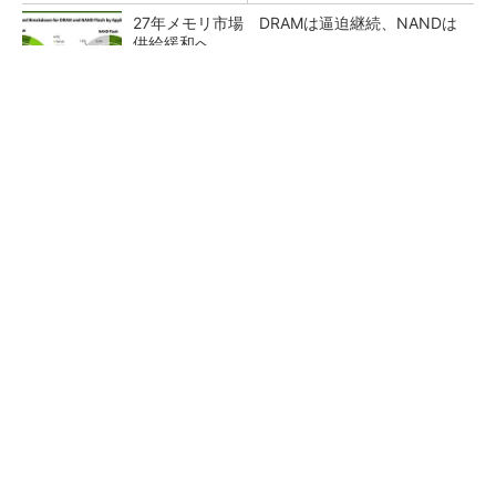
27年メモリ市場 DRAMは逼迫継続、NANDは
供給緩和へ
マイクロン、AI需要で広島工場増強へ起工式
1.5兆円投資
ルネサス、26年2Qは増収増益 データセンタ
ー需要強く「供給はパツパツ」