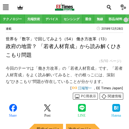
テクノロジー
先端技術
デバイス
センシング
通信
無線
部品/材料
連載
2018年12月28日
世界を「数字」で回してみよう（54） 働き方改革（13）
政府の地雷？ 「若者人材育成」から読み解くひき
こもり問題
（5/10 ページ）
今回のテーマは「働き方改革」の「若者人材育成」です。「若者
人材育成」をよく読み解いてみると、その根っこには、深刻
な“ひきこもり”問題が存在していることが分かります。
[
江端智一
，EE Times Japan]
PC用表示
関連情報
Share
Post
LINE
Hatena
前のページへ
次のページへ