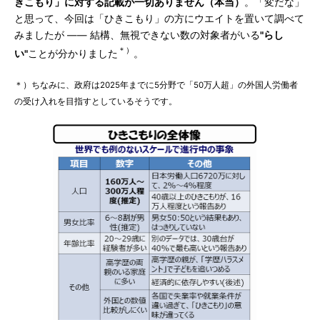
きこもり」に対する記載が一切ありません（本当）
。「変だな」
と思って、今回は「ひきこもり」の方にウエイトを置いて調べて
みましたが ―― 結構、無視できない数の対象者がいる
"らし
＊）
い"
ことが分かりました
。
＊）ちなみに、政府は2025年までに5分野で「50万人超」の外国人労働者
の受け入れを目指すとしているそうです。