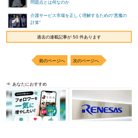
問題点とは何なのか
介護サービス市場を正しく理解するための“悪魔の
計算”
過去の連載記事が 50 件あります
前のページへ
次のページへ
あなたにおすすめ
SNSアカウントを着実に成
ルネサス高崎工場が閉鎖へ