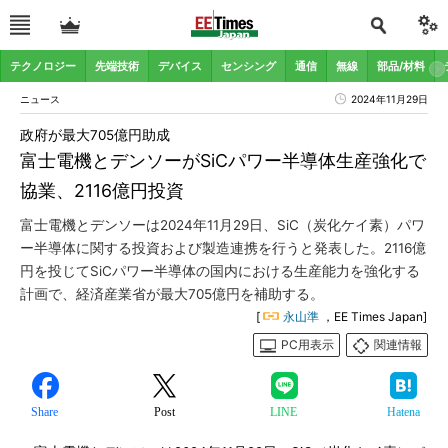
テクノロジー
先端技術
デバイス
センシング
通信
無線
部品/材料
ニュース
2024年11月29日
政府が最大705億円助成
富士電機とデンソーがSiCパワー半導体生産強化で
協業、2116億円投資
富士電機とデンソーは2024年11月29日、SiC（炭化ケイ素）パワ
ー半導体に関する投資および製造連携を行うと発表した。2116億
円を投じてSiCパワー半導体の国内における生産能力を強化する
計画で、経済産業省が最大705億円を補助する。
[
永山準
，EE Times Japan]
PC用表示
関連情報
Share
Post
LINE
Hatena