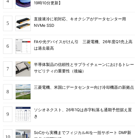
19時10分更新】
直接液冷に初対応、キオクシアがデータセンター用
NVMe SSD
FAや光デバイスがけん引 三菱電機、26年度Q1売上高
は過去最高
半導体製品の信頼性とサプライチェーンにおけるトレー
サビリティの重要性（後編）
三菱電機、米国にデータセンター向け冷却機器の新拠点
ソシオネクスト、26年1Qは赤字転落も通期予想据え置
き
SoCから実機までフィジカルAIを一括サポート DMP新