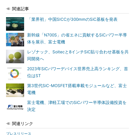
関連記事
「業界初」中国SICCが300mmのSiC基板を発表
新幹線「N700S」の省エネに貢献するSiCパワー半導
体を展示、富士電機
レゾナック、Soitecと8インチSiC貼り合わせ基板を共
同開発へ
2023年SiCパワーデバイス世界売上高ランキング、首
位はST
第3世代SiC-MOSFET搭載車載モジュールなど、富士
電機
富士電機、津軽工場でのSiCパワー半導体設備投資を
決定
関連リンク
プレスリリース