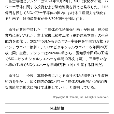
富士電機とデンソーは2024年11月29日、SiC（炭化ケイ素）パ
ワー半導体に関する投資および製造連携を行うと発表した。2116
億円を投じてSiCパワー半導体の国内における生産能力を強化す
る計画で、経済産業省が最大705億円を補助する。
両社が共同申請した「半導体の供給確保計画」が同日、経済産
業省に認定された。富士電機は松本工場（長野県松本市）の生産
能力を強化し、2027年5月からSiCパワー半導体を年間31万枚（8
インチウエハー換算）、SiCエピタキシャルウエハーを年間24万
枚（同）生産。デンソーは2026年9月から、愛知県幸田町の工場
でSiCエピタキシャルウエハーを年間10万枚（同）、三重県いな
べ市の工場でSiCウエハーを年間6万枚（同）生産する計画だ。
両社は、「今後、車載分野における両社の製品開発力と生産技
術力を生かし、広く国内のSiCパワー半導体の効率的かつ安定的
な供給能力拡大に向けて連携していく」と説明している。
Copyright © ITmedia, Inc. All Rights Reserved.
関連情報