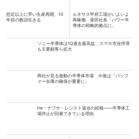
想定以上に早い生産再開、10
ルネサス甲府工場がいよいよ
年前の教訓生きる
再稼働 柴田社長「パワー半
導体の戦略的拠点に」
ソニー半導体は1Q過去最高益、スマホ市況停滞
も主要顧客ら拡大
商社が見る激動の半導体市場 今後は「バッフ
ァー在庫の確保が重要に」
He・ナフサ・レジスト逼迫の続報――半導体工
場停止が回避できている理由