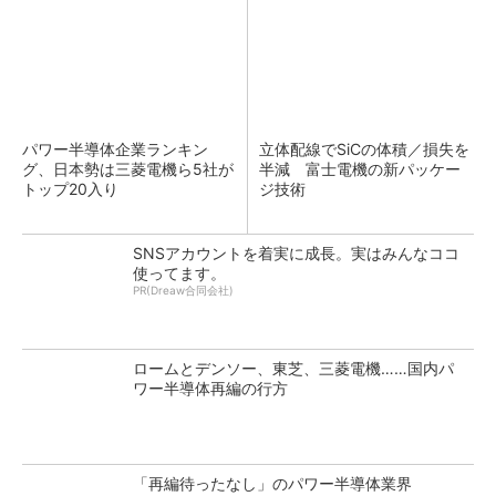
パワー半導体企業ランキン
立体配線でSiCの体積／損失を
グ、日本勢は三菱電機ら5社が
半減 富士電機の新パッケー
トップ20入り
ジ技術
SNSアカウントを着実に成長。実はみんなココ
使ってます。
PR(Dreaw合同会社)
ロームとデンソー、東芝、三菱電機……国内パ
ワー半導体再編の行方
「再編待ったなし」のパワー半導体業界