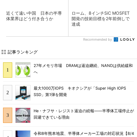
近くて遠い中国 日本の半導
ローム、8インチSiC MOSFET
体業界はどう付き合うか
開発の技術目標を2年前倒しで
達成
Recommended by
記事ランキング
27年メモリ市場 DRAMは逼迫継続、NANDは供給緩和
へ
最大1000万IOPS キオクシアが「Super High IOPS
SSD」第1弾を開発
He・ナフサ・レジスト逼迫の続報――半導体工場停止が
回避できている理由
令和8年熊本地震、半導体メーカー工場の対応状況【8/4