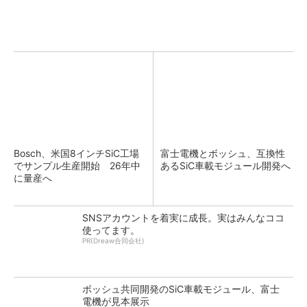
Bosch、米国8インチSiC工場
富士電機とボッシュ、互換性
でサンプル生産開始 26年中
あるSiC車載モジュール開発へ
に量産へ
SNSアカウントを着実に成長。実はみんなココ
使ってます。
PR(Dreaw合同会社)
ボッシュ共同開発のSiC車載モジュール、富士
電機が見本展示