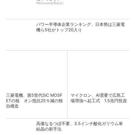
PR(Dreaw合同会社)
パワー半導体企業ランキング、日本勢は三菱電
機ら5社がトップ20入り
三菱電機、第5世代SiC MOSF
マイクロン、AI需要で広島工
ETの核 オン抵抗25％減の独
場増強へ起工式 1.5兆円投資
自構造
高価なるつぼ不要、3.5インチ酸化ガリウム単
結晶の新手法