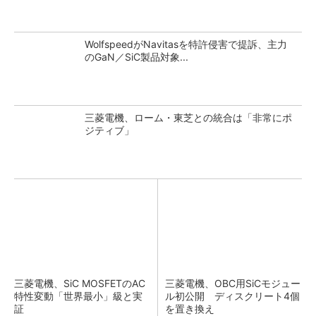
WolfspeedがNavitasを特許侵害で提訴、主力
のGaN／SiC製品対象...
三菱電機、ローム・東芝との統合は「非常にポ
ジティブ」
三菱電機、SiC MOSFETのAC
三菱電機、OBC用SiCモジュー
特性変動「世界最小」級と実
ル初公開 ディスクリート4個
証
を置き換え