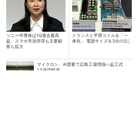
ソニー半導体は1Q過去最高
トランスと平滑コイルを「一
益、スマホ市況停滞も主要顧
体化」 電源サイズを3分の2に
客ら拡大
マイクロン、AI需要で広島工場増強へ起工式
1.5兆円投資
He・ナフサ・レジスト逼迫の続報――半導体工
場停止が回避できている理由
中国最大のDRAMメーカーCXMTがIPOへ 増
産とHBM開発で存在感