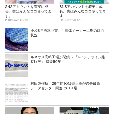
SNSアカウントを着実に成
SNSアカウントを着実に成
長。実はみんなココ使ってま
長。実はみんなココ使ってま
す。
す。
PR(Dreaw合同会社)
PR(Dreaw合同会社)
令和8年熊本地震、半導体メーカー工場の対応
状況
ルネサス高崎工場が閉鎖へ 「6インチライン維
持限界」 操業50年
村田製作所、26年度1Qは売上高が過去最高
データセンター関連は81％増