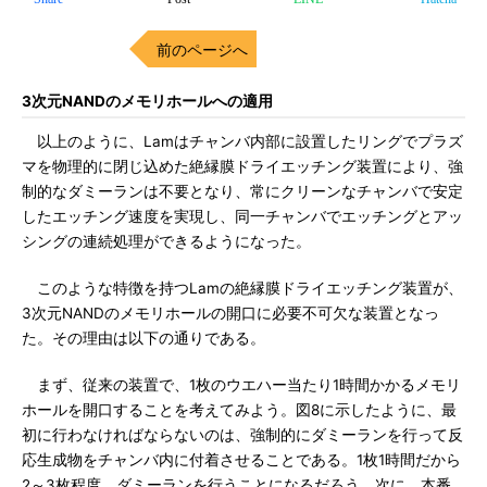
前のページへ
3次元NANDのメモリホールへの適用
以上のように、Lamはチャンバ内部に設置したリングでプラズ
マを物理的に閉じ込めた絶縁膜ドライエッチング装置により、強
制的なダミーランは不要となり、常にクリーンなチャンバで安定
したエッチング速度を実現し、同一チャンバでエッチングとアッ
シングの連続処理ができるようになった。
このような特徴を持つLamの絶縁膜ドライエッチング装置が、
3次元NANDのメモリホールの開口に必要不可欠な装置となっ
た。その理由は以下の通りである。
まず、従来の装置で、1枚のウエハー当たり1時間かかるメモリ
ホールを開口することを考えてみよう。図8に示したように、最
初に行わなければならないのは、強制的にダミーランを行って反
応生成物をチャンバ内に付着させることである。1枚1時間だから
2～3枚程度、ダミーランを行うことになるだろう。次に、本番