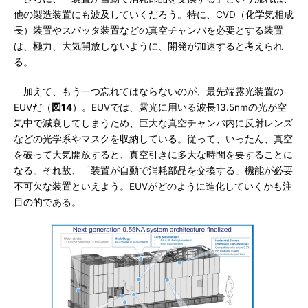
他の製造装置にも波及していくだろう。特に、CVD（化学気相成
長）装置やスパッタ装置などの真空チャンバを必要とする装置
は、極力、大気開放しないように、開発が加速すると考えられ
る。
加えて、もう一つ忘れてはならないのが、最先端露光装置の
EUVだ（
図14
）。EUVでは、露光に用いる波長13.5nmの光が空
気中で減衰してしまうため、巨大な真空チャンバ内に反射レンズ
などの光学系やマスクを収納している。従って、いったん、真空
を破って大気開放すると、真空引きに多大な時間を要することに
なる。それ故、「装置が自動で消耗部品を交換する」機能が必要
不可欠な装置といえよう。EUVがどのように進化していくかも注
目の的である。