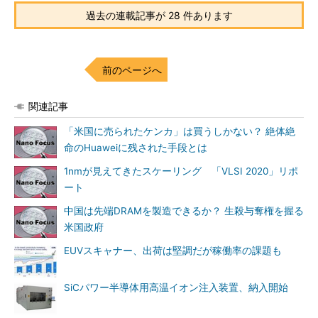
過去の連載記事が 28 件あります
前のページへ
関連記事
「米国に売られたケンカ」は買うしかない？ 絶体絶
命のHuaweiに残された手段とは
1nmが見えてきたスケーリング 「VLSI 2020」リポ
ート
中国は先端DRAMを製造できるか？ 生殺与奪権を握る
米国政府
EUVスキャナー、出荷は堅調だが稼働率の課題も
SiCパワー半導体用高温イオン注入装置、納入開始