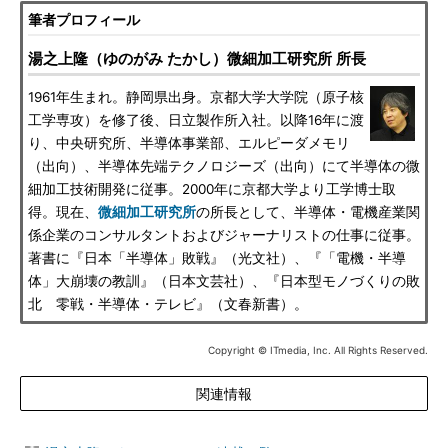
筆者プロフィール
湯之上隆（ゆのがみ たかし）微細加工研究所 所長
1961年生まれ。静岡県出身。京都大学大学院（原子核
工学専攻）を修了後、日立製作所入社。以降16年に渡
り、中央研究所、半導体事業部、エルピーダメモリ
（出向）、半導体先端テクノロジーズ（出向）にて半導体の微
細加工技術開発に従事。2000年に京都大学より工学博士取
得。現在、
微細加工研究所
の所長として、半導体・電機産業関
係企業のコンサルタントおよびジャーナリストの仕事に従事。
著書に『日本「半導体」敗戦』（光文社）、『「電機・半導
体」大崩壊の教訓』（日本文芸社）、『日本型モノづくりの敗
北 零戦・半導体・テレビ』（文春新書）。
Copyright © ITmedia, Inc. All Rights Reserved.
関連情報