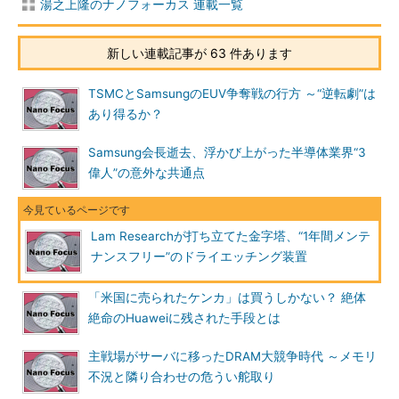
湯之上隆のナノフォーカス 連載一覧
新しい連載記事が 63 件あります
TSMCとSamsungのEUV争奪戦の行方 ～“逆転劇”は
あり得るか？
Samsung会長逝去、浮かび上がった半導体業界“3
偉人”の意外な共通点
Lam Researchが打ち立てた金字塔、“1年間メンテ
ナンスフリー”のドライエッチング装置
「米国に売られたケンカ」は買うしかない？ 絶体
絶命のHuaweiに残された手段とは
主戦場がサーバに移ったDRAM大競争時代 ～メモリ
不況と隣り合わせの危うい舵取り