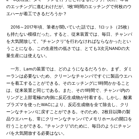
のエッチングに進むわけだが、1枚1時間のエッチングで何枚のウ
エハーが着工できるだろうか？
2016～2017年頃、筆者が聞いていた話では、1ロット（25枚）
も持たない模様だった。すると、従来装置では、毎日、チャンバ
を大気開放して、”チャンクリ“を行わなければならなかったとい
うことになる。この生産性の低さでは、とても3次元NANDの大
量生産には使えない。
一方、Lamの装置では、どのようになるだろうか。まず、ダミ
ーランは必要ないため、クリーンなチャンバですぐに製品ウエハ
ーを着工することができる。そのエッチングに1時間かかること
は、従来装置と同じである。また、その1時間で、チャンバ内の
リングと上部電極の内側に反応生成物が付着する。しかし、酸素
プラズマを使ったWACにより、反応生成物を全て除去し、クリ
ーンなチャンバに戻すことができる。そのため、2枚目以降の製
品ウエハーも、常にクリーンなチャンバでメモリホールの開口を
行うことができる。“チャンクリ”のために、毎日のようにチャン
バを大気開放する必要はない。