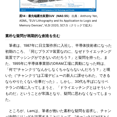
図14：最先端露光装置EUV（NA0.55）
出典：Anthony Yen,
ASML, “EUV Lithography and Its Application to Logic and
Memory Devices”, VLSI 2020, SC1.5（クリックで拡大）
素朴な疑問が画期的な創造を生む
筆者は、1987年に日立製作所に入社し、半導体技術者になった
初期のころ、「同じプラズマ装置なのに、なぜドライエッチング
装置でアッシングができないのだろう？」と疑問を持った。ま
た、1995年に半導体事業部のDRAM工場に異動になった時は、
「何で“チャンクリ”なんかしなくちゃならないんだろう？」と嘆
いた（“チャンクリ”は工場デビューの新人に課せられた、できる
ならやりたくない仕事だった）。しかし、30代も半ばになりベ
テランの域に入ってしまうと、「ドライエッチングとはそういう
ものだ」ということが常識となり、疑問に思わなくなってしまっ
た。
ところが、Lamは、筆者が抱いた素朴な疑問を追求し、チャン
バ内部にリングを設置することによって、“チャンクリ”がほとん