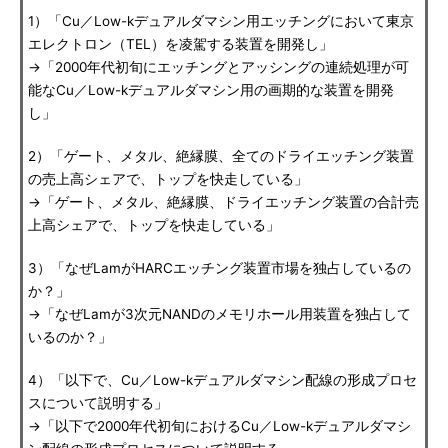
1）「Cu／Low-kデュアルダマシン用エッチングにおいて東京
エレクトロン（TEL）を凌駕する装置を開発し」
→「2000年代初旬にエッチングとアッシングの連続処理が可
能なCu／Low-kデュアルダマシン用の画期的な装置を開発
し」
2）「ゲート、メタル、絶縁膜、全てのドライエッチング装置
の売上高シェアで、トップを快走している」
→「ゲート、メタル、絶縁膜、ドライエッチング装置の合計売
上高シェアで、トップを快走している」
3）「なぜLamがHARCエッチング装置市場を独占しているの
か？」
→「なぜLamが3次元NANDのメモリホール用装置を独占して
いるのか？」
4）「以下で、Cu／Low-kデュアルダマシン配線の形成プロセ
スについて説明する」
→「以下で2000年代初旬におけるCu／Low-kデュアルダマシ