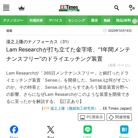
テクノロジー
先端技術
デバイス
センシング
通信
無線
部品/材料
連載
2020年10月14日
湯之上隆のナノフォーカス（31）
Lam Researchが打ち立てた金字塔、“1年間メンテ
ナンスフリー”のドライエッチング装置
（6/6 ページ）
Lam Researchが「365日メンテナンスフリー」と銘打ったドラ
イエッチング装置「Sense.i」を開発した。Sense.iは何がすごい
のか。その特長と、Sense.iがもたらすであろう製造装置分野へ
の影響、さらになぜLam Researchがこのような装置を開発でき
るに至ったかを解説する。【訂正あり】
[
湯之上隆（微細加工研究所）
，EE Times Japan]
PC用表示
関連情報
Share
Post
LINE
Hatena