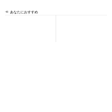
あなたにおすすめ
SNSアカウントを着実に成
ルネサス高崎工場が閉鎖へ
長。実はみんなココ使ってま
「6インチライン維持限界」
す。
操業50年
PR(Dreaw合同会社)
令和8年熊本地震、半導体メーカー工場の対応
状況
SNSアカウントを着実に成長。実はみんなココ
使ってます。
PR(Dreaw合同会社)