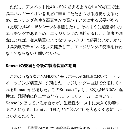
ただし、アスペクト比40～50を超えるようなHARC加工では、
高エネルギーイオンを孔底に垂直にたたきつける必要があるた
め、エッチング条件を高真空かつ高バイアスにする必要がある
（文献1の149～153ページを参照した）。そのような過酷条件の
エッチングであるため、エッジリングの消耗が激しい。筆者の調
査によれば、従来装置のような“チャンクリ”は必要ないが、かな
り高頻度でチャンバを大気開放して、エッジリングの交換を行わ
なくてならないと聞いていた。
Sense.iの登場と今後の製造装置の動向
このような3次元NANDのメモリホールの開口において、ドラ
イエッチング装置が、消耗したエッジリングを自動で交換してく
れるSense.iが登場した。このSense.iにより、3次元NANDの生産
性は、飛躍的に向上するだろう。メモリメーカーにおいて、
Sense.iを使っているか否かが、生産性やコストに大きく影響す
ることになる。Lamは、TELなどの競合他社を大きく引き離した
といえるだろう。
さらに、「装置が自動で消耗部品を交換する」という流れは、