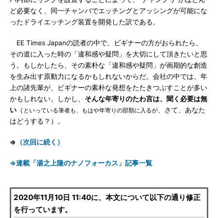
ど必要なく、同一チャンバでエッチングとアッシングが可能にな
ったドライエッチング装置を開発した訳である。
EE Times Japanの読者の中で、ビギナーの方がおられたら、
その道に入った時の「違和感や疑問」を大切にして頂きたいと思
う。もしかしたら、その素朴な「違和感や疑問」が画期的な創造
を生み出す原動力になるかもしれないからだ。会社の中では、年
上の諸先輩が、ビギナーの素朴な発想をたたきつぶすことが多い
かもしれない。しかし、
そんな年寄りのたわ言は、聞く必要は無
い
（
、さて、あなた
といっている筆者も、もはや年寄りの部類に入るが
はどうする？）。
⇒
（次回に続く）
⇒連載「湯之上隆のナノフォーカス」記事一覧
2020年11月10日 11:40に、本文について以下の通り修正
を行っています。