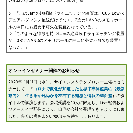
ン配線の形成プロセスについて説明する」
5）「このLamの絶縁膜ドライエッチング装置は、Cu／Low-k
デュアルダマシン配線だけでなく、3次元NANDのメモリホー
ルの開口にも必要不可欠な装置となっている。」
→「このような特徴を持つLamの絶縁膜ドライエッチング装置
が、3次元NANDのメモリホールの開口に必要不可欠な装置と
なった。」
オンラインセミナー開催のお知らせ
2020年11月11日（水）、サイエンス＆テクノロジー主催のセミ
ナーにて、
『
コロナで変化が加速した世界半導体産業の《最新
動向》 生きるか死ぬかを左右する知恵と情報の羅針盤
』
のタ
イトルで講演します。会場受講を15人に限定し、Live配信およ
びアーカイブ配信により、自宅や会社で受講できるようにしま
した。多くの皆さまのご参加をお待ちしております。