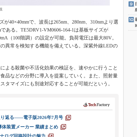
観
イズが40×40mmで、波長は265nm、280nm、310nmより選
である。TE5DRV1-VM0606-164-1は基板サイズが
350mA（100階調）の設定が可能。負荷電圧は最大80V。
どの異常を検知する機能を備えている。深紫外線LEDの
。
Dによる殺菌や不活化効果の検証を、速やかに行うこと
、食品などの分野に導入を提案していく。また、照射量
カスタマイズにも別途対応することが可能だという。
り返る――電子版2026年7月号
半導体装置メーカー 業績まとめ
ナログ回路設計の魅力