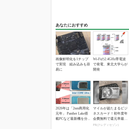
あなたにおすすめ
画像鮮明化を1チップ
Wi-Fiの2.4GHz帯電波
で実現 組み込みも容
で発電、東北大学らが
易に
開発
2026年は「2nm商用化
マイルが超たまるビジ
元年」 Panther Lake搭
ネスカード！初年度年
載PCなど最新機を分...
会費無料で還元率最大
1.125%
PR(クレディセゾン)