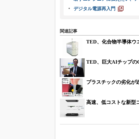
デジタル電源再入門
関連記事
TED、化合物半導体ウ
TED、巨大AIチップのC
プラスチックの劣化が
高速、低コストな新型