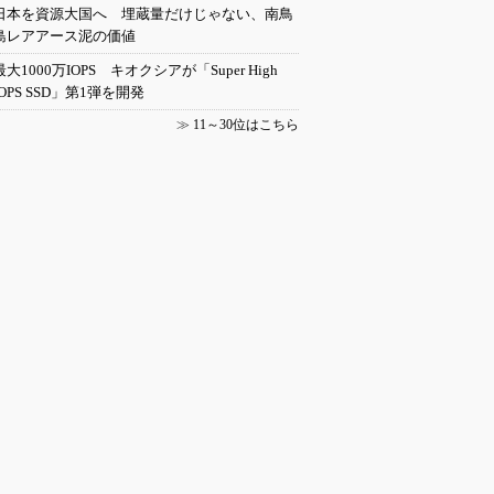
日本を資源大国へ 埋蔵量だけじゃない、南鳥
島レアアース泥の価値
最大1000万IOPS キオクシアが「Super High
IOPS SSD」第1弾を開発
≫
11～30位はこちら