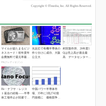
Copyright © ITmedia, Inc. All Rights Reserved.
マイルが超たまるビジ
光反応で有機半導体の
村田製作所、26年度1
ネスカード！初年度年
作り分けに成功、大阪
Qは売上高が過去最
会費無料で還元率最大
公立大
高 データセンター関
1.125%
連は81％増
PR(クレディセゾン)
He・ナフサ・レジス
中国パワー半導体市
ト逼迫の続報――半導
場、35年に3兆2742億
体工場停止が回避でき
円規模に 価格競争さ
ている理由
らに激化