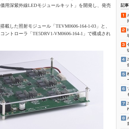
術を知る
価用深紫外線LEDモジュールキット」を開発し、発売
記事
エンジニア”が仕掛けた社内
念の180日
ションは日本を救うのか
した照射モジュール「TEVM0606-164-1-03」と、
ローラ「TE5DRV1-VM0606-164-1」で構成され
IoT通信
ナリスト「未来展望」
愛されないエンジニア」の
行動論