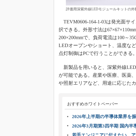
評価用深紫外線LEDモジュールキットの外
TEVM0606-164-1-03は発光面サ
択できる。外形寸法は67×67×110mm
200×200mmで、負荷電流は100～
LEDオープンやショート、温度な
点灯制御はPCで行うことができる
新製品を用いると、深紫外線LE
が可能である。産業や医療、医薬
や照射エリアなど、用途に応じた
おすすめホワイトペーパー
2026年上半期の半導体業界を振
2026年3月期第3四半期 国内
若手エンジニアに伝えたい、ア