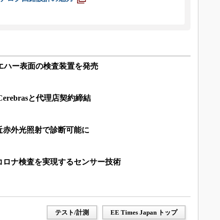
エハー表面の検査装置を発売
erebrasと代理店契約締結
近赤外光照射で診断可能に
コロナ検査を実現するセンサー技術
テスト/計測
EE Times Japan トップ