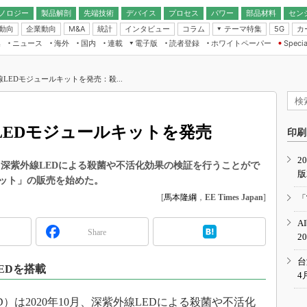
ノロジー
製品解剖
先端技術
デバイス
プロセス
パワー
部品材料
セン
動向
企業動向
統計
インタビュー
コラム
テーマ特集
カ
M&A
5G
ギー
ナログ
無線
集
ニュース
海外
国内
連載
電子版
読者登録
ホワイトペーパー
Specia
フィジカルAI
IoT・エッジコ
モリ
EXPO
Microchip情報
ストレージ通信
EE Times Japan×EDN Japan統合電
エッジAI
子版
I
SEMICON Japan
LEDモジュールキットを発売：殺...
デバイス通信
パワーエレクトロニクス
電子ブックレット
イコン
CEATEC
のナノフォーカス
半導体後工程
GA
EdgeTech＋
業界スコープ
LEDモジュールキットを発売
読者調査（EE Times Research）
印刷
TECHNO-FRONT
のエレ・組み込みプレイバ
カーボンニュートラル
2
人とくるま展
、深紫外線LEDによる殺菌や不活化効果の検証を行うことがで
版
IoT
直前エンジニアの社会人大
キット」の販売を始めた。
電源設計（EDN Japan）
[
馬本隆綱
，
EE Times Japan
]
「
数字」で回してみよう
エレクトロニクス入門（EDN
A
Japan）
ード ～Behind the
Share
2
rd
年で起こったこと、次の10年
台
EDを搭載
こと
4
で探るアジアの新トレンド
）は2020年10月、深紫外線LEDによる殺菌や不活化