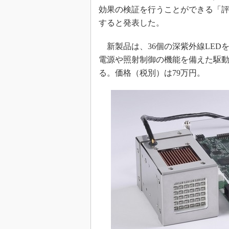
光伝送技
効果の検証を行うことができる「評
“異端児
すると発表した。
改革、執
イノベー
新製品は、36個の深紫外線LEDを搭載
電源や照射制御の機能を備えた駆動コント
JASA発
る。価格（税別）は79万円。
IHSア
「英語に
ための新