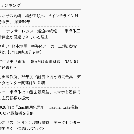
ランキング
ルネサス高崎工場が閉鎖へ 「6インチライン維
持限界」 操業50年
He・ナフサ・レジスト逼迫の続報――半導体工
場停止が回避できている理由
令和8年熊本地震、半導体メーカー工場の対応
状況【8/4 19時10分更新】
27年メモリ市場 DRAMは逼迫継続、NANDは
供給緩和へ
村田製作所、26年度1Qは売上高が過去最高 デ
ータセンター関連は81％増
ソニー半導体は1Q過去最高益、スマホ市況停滞
も主要顧客ら拡大
2026年は「2nm商用化元年」 Panther Lake搭載
PCなど最新機を分解
ルネサス、26年2Qは増収増益 データセンター
需要強く「供給はパツパツ」