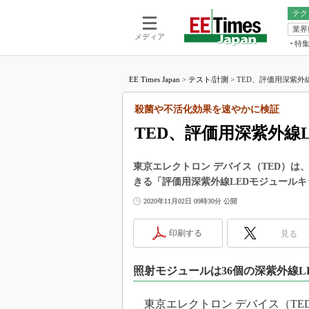
テク
業界
電池／エネル
ア
メディア
特
メ
福田昭の
LS
EE Times Japan
>
テスト/計測
>
TED、評価用深紫外線
福田昭の
マ
湯之上隆
殺菌や不活化効果を速やかに検証
FP
大山聡の
TED、評価用深紫外線
大原雄介
ック
東京エレクトロン デバイス（TED）は
リタイア
きる「評価用深紫外線LEDモジュール
学漂流記
2020年11月02日 09時30分 公開
世界を「
踊るバズワ
印刷する
見る
Buzzwo
この10
照射モジュールは36個の深紫外線L
で起こる
製品分解
東京エレクトロン デバイス（TED