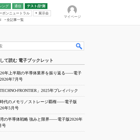
シング
通信
テスト/計測
ーボンニュートラル
展示会
マイページ
全記事一覧
l
ンピューティング
して読む 電子ブックレット
IER
026年上半期の半導体業界を振り返る――電子
2026年7月号
TECHNO-FRONTIER」2025年プレイバック
I時代のメモリ／ストレージ覇権――電子版
026年5月号
湾の半導体戦略 強みと限界――電子版2026年
月号