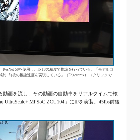
esNet-50を使用し、INT8の精度で推論を行っている。「モデル自
秒）前後の推論速度を実現している」（Edgecortix） （クリックで
る動画を流し、その動画の自動車をリアルタイムで検
ltraScale+ MPSoC ZCU104」にIPを実装。45fps前後