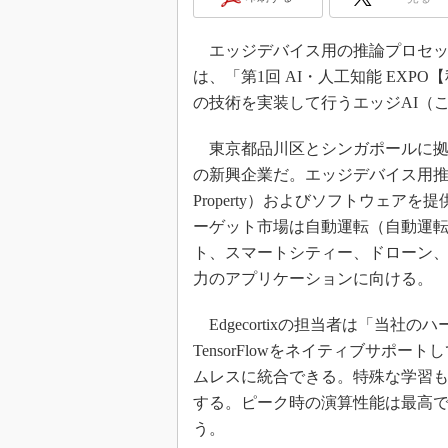
光伝送技
“異端児
エッジデバイス用の推論プロセッサ開
改革、執
は、「第1回 AI・人工知能 EXPO
イノベー
の技術を実装して行うエッジAI（
JASA発
IHSア
東京都品川区とシンガポールに拠点を持
の新興企業だ。エッジデバイス用推論プロ
「英語に
ための新
Property）およびソフトウェ
ーゲット市場は自動運転（自動運転
ト、スマートシティー、ドローン、イ
力のアプリケーションに向ける。
Edgecortixの担当者は「当社のハー
TensorFlowをネイティブサポ
ムレスに統合できる。特殊な学習
する。ピーク時の演算性能は最高で5
う。