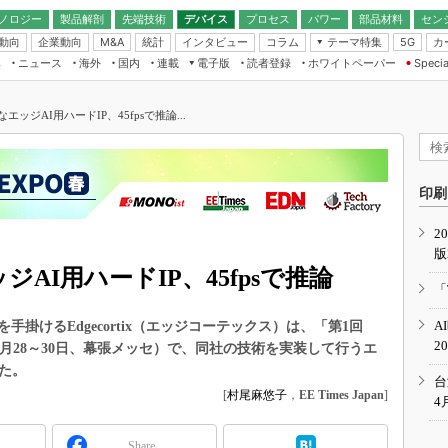
ノロジー
製品解剖
先端技術
デバイス
プロセス
パワー
部品材料
セン
動向
企業動向
統計
インタビュー
コラム
テーマ特集
カ
M&A
5G
ギー
ナログ
無線
集
ニュース
海外
国内
連載
電子版
読者登録
ホワイトペーパー
Specia
フィジカルAI
IoT・エッジコ
モリ
EXPO
Microchip情報
ストレージ通信
EE Times Japan×EDN Japan統合電
エッジAI
子版
I
SEMICON Japan
エッジAI用ハードIP、45fpsで推論...
デバイス通信
パワーエレクトロニクス
電子ブックレット
イコン
CEATEC
のナノフォーカス
半導体後工程
GA
EdgeTech＋
業界スコープ
読者調査（EE Times Research）
印刷
TECHNO-FRONT
のエレ・組み込みプレイバ
カーボンニュートラル
2
人とくるま展
版
IoT
直前エンジニアの社会人大
ジAI用ハードIP、45fpsで推論
電源設計（EDN Japan）
「
数字」で回してみよう
エレクトロニクス入門（EDN
A
掛けるEdgecortix（エッジコーテックス）は、「第1回
Japan）
ード ～Behind the
2
年10月28～30日、幕張メッセ）で、同社の技術を実装して行うエ
rd
た。
年で起こったこと、次の10年
台
こと
[
村尾麻悠子
，
EE Times Japan
]
4
で探るアジアの新トレンド
Share