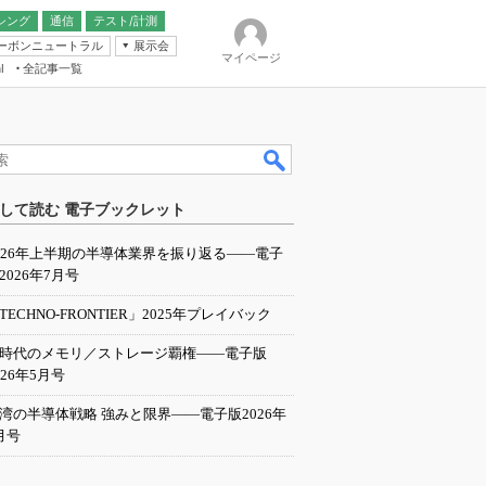
シング
通信
テスト/計測
ーボンニュートラル
展示会
マイページ
全記事一覧
l
ンピューティング
して読む 電子ブックレット
IER
026年上半期の半導体業界を振り返る――電子
2026年7月号
TECHNO-FRONTIER」2025年プレイバック
I時代のメモリ／ストレージ覇権――電子版
026年5月号
湾の半導体戦略 強みと限界――電子版2026年
月号