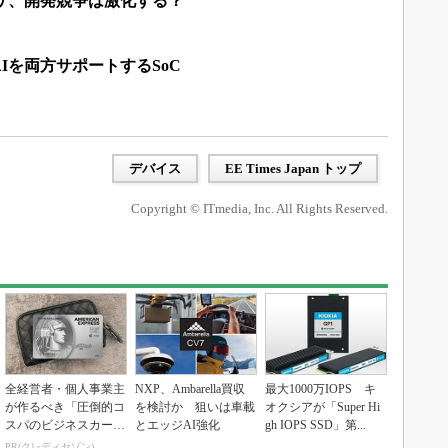
サ、開発競争は激化する？
Iを両方サポートするSoC
デバイス
EE Times Japan トップ
Copyright © ITmedia, Inc. All Rights Reserved.
全経営者・個人事業主
NXP、Ambarella買収
最大1000万IOPS キ
が作るべき「圧倒的コ
を検討か 狙いは車載
オクシアが「Super Hi
スパのビジネスカー
とエッジAI強化
gh IOPS SSD」第...
ド」
PR(クレディセゾン)