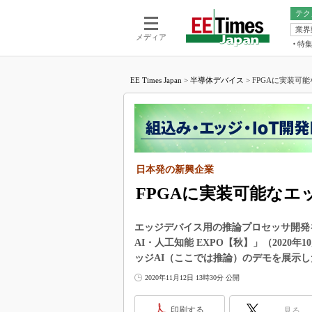
テク
業界
電池／エネル
ア
メディア
特
メ
福田昭の
LS
EE Times Japan
>
半導体デバイス
>
FPGAに実装可能な
福田昭の
マ
湯之上隆
FP
大山聡の
大原雄介
ック
日本発の新興企業
リタイア
学漂流記
FPGAに実装可能なエッ
世界を「
エッジデバイス用の推論プロセッサ開発を手
踊るバズワ
AI・人工知能 EXPO【秋】」（2020
Buzzwo
ッジAI（ここでは推論）のデモを展示し
この10
で起こる
2020年11月12日 13時30分 公開
製品分解
印刷する
見る