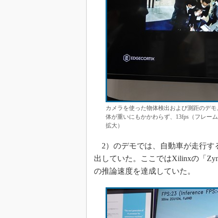
カメラを使った物体検出および測距のデモ。R
体が重いにもかかわらず、13fps（フレーム/
拡大）
2）のデモでは、自動車が走行す
出していた。ここではXilinxの「Zynq U
の推論速度を達成していた。