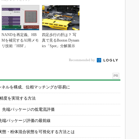
NANDを再定義、HB
四足歩行の肝は？ 写
Mを補完するAI用メモ
真で見るBoston Dynam
リ技術「HBF」
ics「Spot」分解展示
Recommended by
PR
チャンネルを構成、位相マッチングが容易に
の精度を実現する方法
 先端パッケージの低電流評価
先端パッケージ評価の最前線
状態・粉体混合状態を可視化する方法とは