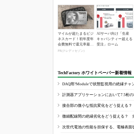
マイルが超たまるビジ
AIサーバ向け「生産
ネスカード！初年度年
キャパシティー超える
会費無料で還元率最大
受注」ローム
1.125%
PR(クレディセゾン)
TechFactory ホワイトペーパー新着情報
DAQ用?Moduleで状態監視用の絶縁
計測器アプリケーションにおいて7.5桁
接合部の微小な抵抗変化をどう捉える？
微細配線間の絶縁劣化をどう捉える？ 
次世代電池の性能を担保する、電極表面