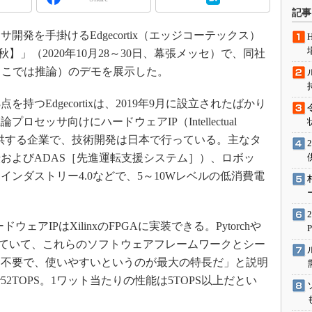
術を知る
記事
エンジニア”が仕掛けた社内
発を手掛けるEdgecortix（エッジコーテックス）
念の180日
【秋】」（2020年10月28～30日、幕張メッセ）で、同社
ションは日本を救うのか
ここでは推論）のデモを展示した。
IoT通信
ナリスト「未来展望」
つEdgecortixは、2019年9月に設立されたばかり
セッサ向けにハードウェアIP（Intellectual
愛されないエンジニア」の
行動論
アを提供する企業で、技術開発は日本で行っている。主なタ
およびADAS［先進運転支援システム］）、ロボッ
ンダストリー4.0などで、5～10Wレベルの低消費電
ドウェアIPはXilinxのFPGAに実装できる。Pytorchや
ートしていて、これらのソフトウェアフレームワークとシー
も不要で、使いやすいというのが最大の特長だ」と説明
2TOPS。1ワット当たりの性能は5TOPS以上だとい