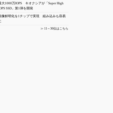
最大1000万IOPS キオクシアが「Super High
IOPS SSD」第1弾を開発
画像鮮明化を1チップで実現 組み込みも容易
に
≫
11～30位はこちら