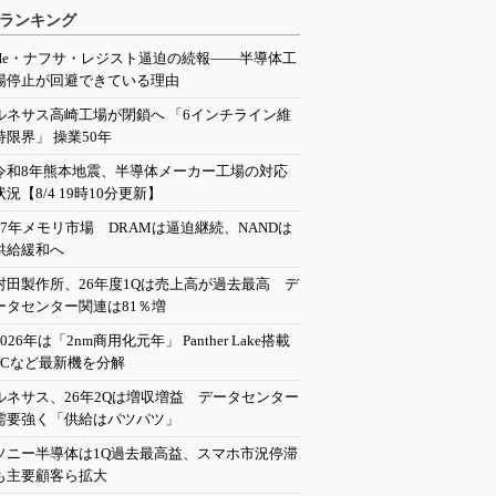
ランキング
He・ナフサ・レジスト逼迫の続報――半導体工
場停止が回避できている理由
ルネサス高崎工場が閉鎖へ 「6インチライン維
持限界」 操業50年
令和8年熊本地震、半導体メーカー工場の対応
状況【8/4 19時10分更新】
27年メモリ市場 DRAMは逼迫継続、NANDは
供給緩和へ
村田製作所、26年度1Qは売上高が過去最高 デ
ータセンター関連は81％増
2026年は「2nm商用化元年」 Panther Lake搭載
PCなど最新機を分解
ルネサス、26年2Qは増収増益 データセンター
需要強く「供給はパツパツ」
ソニー半導体は1Q過去最高益、スマホ市況停滞
も主要顧客ら拡大