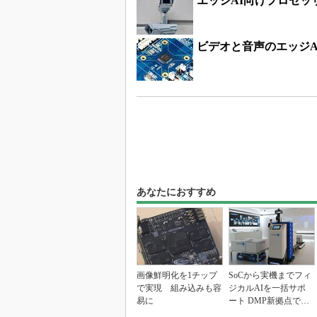
エッジAI向けプロセッ
ビデオと音声のエッジA
あなたにおすすめ
画像鮮明化を1チップ
SoCから実機までフィ
で実現 組み込みも容
ジカルAIを一括サポ
易に
ート DMP新拠点で展
開加速