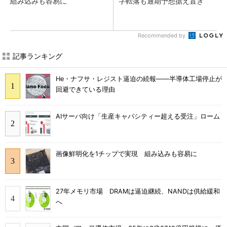
組み込みも容易に
字転落も通期予想据え置き
Recommended by
記事ランキング
He・ナフサ・レジスト逼迫の続報――半導体工場停止が
回避できている理由
AIサーバ向け「生産キャパシティー超える受注」ローム
画像鮮明化を1チップで実現 組み込みも容易に
27年メモリ市場 DRAMは逼迫継続、NANDは供給緩和
へ