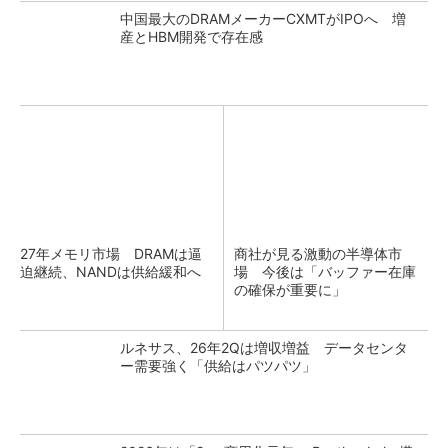
中国最大のDRAMメーカーCXMTがIPOへ 増
産とHBM開発で存在感
27年メモリ市場 DRAMは逼
商社が見る激動の半導体市
迫継続、NANDは供給緩和へ
場 今後は「バッファー在庫
の確保が重要に」
ルネサス、26年2Qは増収増益 データセンタ
ー需要強く「供給はパツパツ」