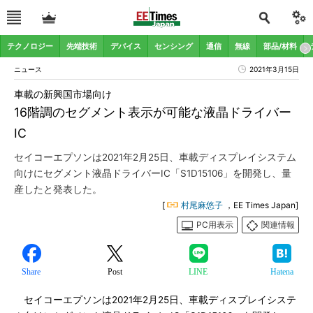
テクノロジー
先端技術
デバイス
センシング
通信
無線
部品/材料
ニュース
2021年3月15日
車載の新興国市場向け
16階調のセグメント表示が可能な液晶ドライバー
IC
セイコーエプソンは2021年2月25日、車載ディスプレイシステム
向けにセグメント液晶ドライバーIC「S1D15106」を開発し、量
産したと発表した。
[
村尾麻悠子
，EE Times Japan]
PC用表示
関連情報
Share
Post
LINE
Hatena
セイコーエプソンは2021年2月25日、車載ディスプレイシステ