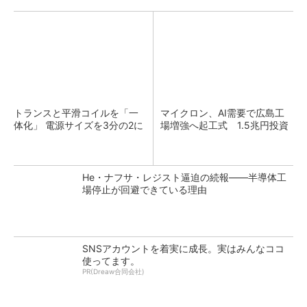
トランスと平滑コイルを「一
マイクロン、AI需要で広島工
体化」 電源サイズを3分の2に
場増強へ起工式 1.5兆円投資
He・ナフサ・レジスト逼迫の続報――半導体工
場停止が回避できている理由
SNSアカウントを着実に成長。実はみんなココ
使ってます。
PR(Dreaw合同会社)