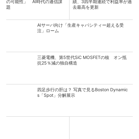
の可能性」 AI時代の通信課
績、3四半期連続で利益率が過
題
去最高を更新
AIサーバ向け「生産キャパシティー超える受
注」ローム
三菱電機、第5世代SiC MOSFETの核 オン抵
抗25％減の独自構造
四足歩行の肝は？ 写真で見るBoston Dynamic
s「Spot」分解展示