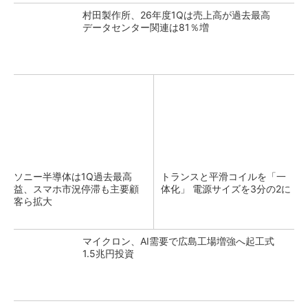
村田製作所、26年度1Qは売上高が過去最高
データセンター関連は81％増
ソニー半導体は1Q過去最高
トランスと平滑コイルを「一
益、スマホ市況停滞も主要顧
体化」 電源サイズを3分の2に
客ら拡大
マイクロン、AI需要で広島工場増強へ起工式
1.5兆円投資