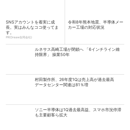
SNSアカウントを着実に成
令和8年熊本地震、半導体メー
長。実はみんなココ使ってま
カー工場の対応状況
す。
PR(Dreaw合同会社)
ルネサス高崎工場が閉鎖へ 「6インチライン維
持限界」 操業50年
村田製作所、26年度1Qは売上高が過去最高
データセンター関連は81％増
ソニー半導体は1Q過去最高益、スマホ市況停滞
も主要顧客ら拡大