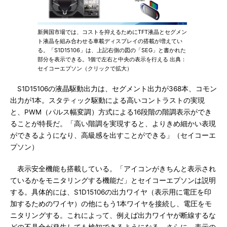
新興国市場では、コストを抑えるためにTFT液晶とセグメン
ト液晶を組み合わせる車載ディスプレイの搭載が増えてい
る。「S1D15106」は、上記右側の図の「SEG」と書かれた
部分を表示できる。1個で左右と中央の表示を行える 出典：
セイコーエプソン（クリックで拡大）
S1D15106の液晶駆動出力は、セグメント出力が368本、コモン
出力が1本。スタティック駆動による高いコントラストの実現
と、PWM（パルス幅変調）方式による16段階の階調表示ができ
ることが特長だ。「高い階調を実現すると、よりきめ細かい表現
ができるようになり、高級感を出すことができる」（セイコーエ
プソン）
表示安全機能も搭載している。「アイコンがきちんと表示され
ているかをモニタリングする機能だ」とセイコーエプソンは説明
する。具体的には、S1D15106の出力ワイヤ（表示用に電圧を印
加するためのワイヤ）の他にもう1本ワイヤを接続し、電圧をモ
ニタリングする。これによって、例えば出力ワイヤが断線するな