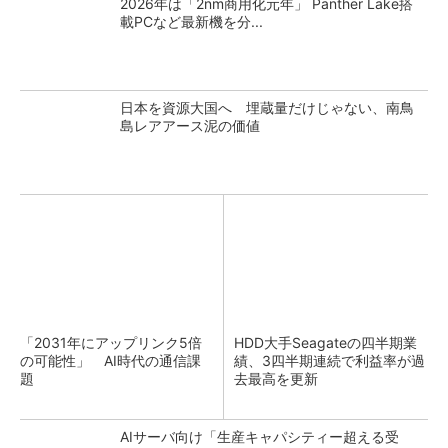
2026年は「2nm商用化元年」 Panther Lake搭
載PCなど最新機を分...
日本を資源大国へ 埋蔵量だけじゃない、南鳥
島レアアース泥の価値
「2031年にアップリンク5倍
HDD大手Seagateの四半期業
の可能性」 AI時代の通信課
績、3四半期連続で利益率が過
題
去最高を更新
AIサーバ向け「生産キャパシティー超える受