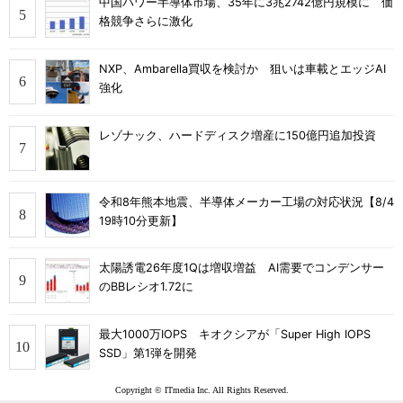
中国パワー半導体市場、35年に3兆2742億円規模に 価
格競争さらに激化
NXP、Ambarella買収を検討か 狙いは車載とエッジAI
強化
レゾナック、ハードディスク増産に150億円追加投資
令和8年熊本地震、半導体メーカー工場の対応状況【8/4
19時10分更新】
太陽誘電26年度1Qは増収増益 AI需要でコンデンサー
のBBレシオ1.72に
最大1000万IOPS キオクシアが「Super High IOPS
SSD」第1弾を開発
Copyright © ITmedia Inc. All Rights Reserved.