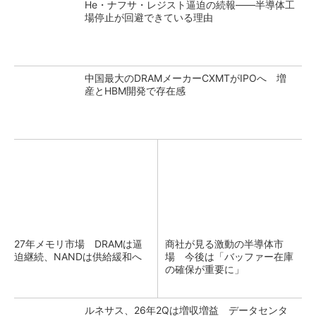
He・ナフサ・レジスト逼迫の続報――半導体工
場停止が回避できている理由
中国最大のDRAMメーカーCXMTがIPOへ 増
産とHBM開発で存在感
27年メモリ市場 DRAMは逼
商社が見る激動の半導体市
迫継続、NANDは供給緩和へ
場 今後は「バッファー在庫
の確保が重要に」
ルネサス、26年2Qは増収増益 データセンタ