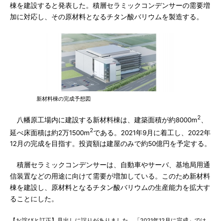
棟を建設すると発表した。積層セラミックコンデンサーの需要増
加に対応し、その原材料となるチタン酸バリウムを製造する。
新材料棟の完成予想図
2
八幡原工場内に建設する新材料棟は、建築面積が約8000m
、
2
延べ床面積は約2万1500m
である。2021年9月に着工し、2022年
12月の完成を目指す。投資額は建屋のみで約50億円を予定する。
積層セラミックコンデンサーは、自動車やサーバ、基地局用通
信装置などの用途に向けて需要が増加している。このため新材料
棟を建設し、原材料となるチタン酸バリウムの生産能力を拡大す
ることにした。
【お詫びと訂正】見出しに誤りがありました。「2021年12月に完成」では