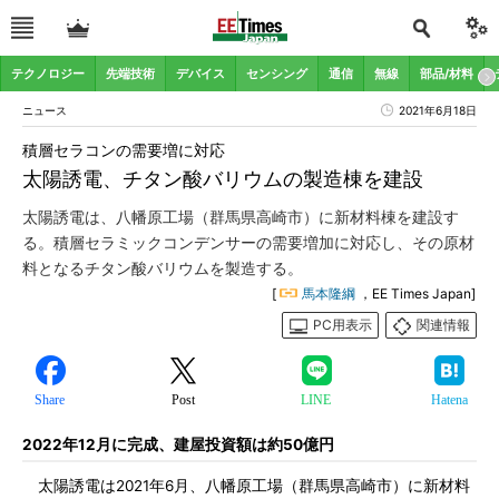
テクノロジー
先端技術
デバイス
センシング
通信
無線
部品/材料
ニュース
2021年6月18日
積層セラコンの需要増に対応
太陽誘電、チタン酸バリウムの製造棟を建設
太陽誘電は、八幡原工場（群馬県高崎市）に新材料棟を建設す
る。積層セラミックコンデンサーの需要増加に対応し、その原材
料となるチタン酸バリウムを製造する。
[
馬本隆綱
，EE Times Japan]
PC用表示
関連情報
Share
Post
LINE
Hatena
2022年12月に完成、建屋投資額は約50億円
太陽誘電は2021年6月、八幡原工場（群馬県高崎市）に新材料