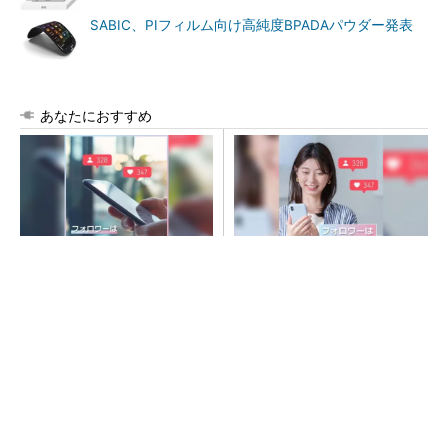
SABIC、PIフィルム向け高純度BPADAパウダー発表
あなたにおすすめ
SNSアカウントを着実に成
SNSアカウントを着実に成
長。実はみんなココ使ってま
長。実はみんなココ使ってま
す。
す。
PR(Dreaw合同会社)
PR(Dreaw合同会社)
令和8年熊本地震、半導体メーカー工場の対応
状況