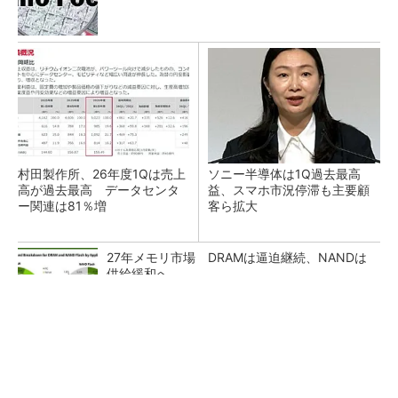
村田製作所、26年度1Qは売上
ソニー半導体は1Q過去最高
高が過去最高 データセンタ
益、スマホ市況停滞も主要顧
ー関連は81％増
客ら拡大
27年メモリ市場 DRAMは逼迫継続、NANDは
供給緩和へ
マイクロン、AI需要で広島工場増強へ起工式
1.5兆円投資