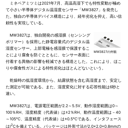
ミネベアミツミは2021年7月、高温高湿下でも特性変動が極め
て小さい半導体デジタル温湿度センサー「MW3827」を発売し
た。独自の半導体デバイス構造により、経年劣化を抑え、高い信
頼性を実現している。
MW3827は、独自開発の感湿膜（センシング
ポリマー）を採用した静電容量式のデジタル温
湿度センサー。上部電極を感湿膜で保護するこ
MW3827の外観
とにより腐食を防ぐとともに、センサー表面に
付着する異物の影響を軽減できる構造とした。これにより、ほこ
りや腐食性ガスによる特性劣化はほとんどないという。
乾燥時の低湿度環境から、結露状態を含む高湿度まで、安定し
た測定が可能である。また、湿度変化に対する応答性能は6秒と
速い。
MW3827は、電源電圧範囲が2.2～5.5V、動作湿度範囲は0～
100％RH、湿度精度（代表値）は±2％RH、動作温度範囲は－40
～105℃、温度精度（代表値）は±0.5℃である。インタフェース
2
はI
Cを備えている。パッケージは外形寸法が2.0×2.0×0.8mmの