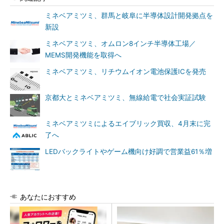
ミネベアミツミ、群馬と岐阜に半導体設計開発拠点を
新設
ミネベアミツミ、オムロン8インチ半導体工場／
MEMS開発機能を取得へ
ミネベアミツミ、リチウムイオン電池保護ICを発売
京都大とミネベアミツミ、無線給電で社会実証試験
ミネベアミツミによるエイブリック買収、4月末に完
了へ
LEDバックライトやゲーム機向け好調で営業益61％増
あなたにおすすめ