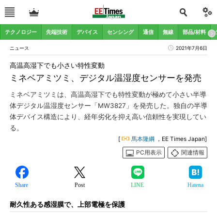
テクノロジー
先端技術
デバイス
センシング
通信
無線
部品/材料
ニュース
2021年7月6日
高温高湿下でも小さい特性変動
ミネベアミツミ、デジタル温湿度センサーを発売
ミネベアミツミは、高温高湿下でも特性変動が極めて小さい半導
体デジタル温湿度センサー「MW3827」を発売した。独自の半導
体デバイス構造により、経年劣化を抑え高い信頼性を実現してい
る。
[
馬本隆綱
，EE Times Japan]
PC用表示
関連情報
Share
Post
LINE
Hatena
耐久性ある感湿膜で、上部電極を保護