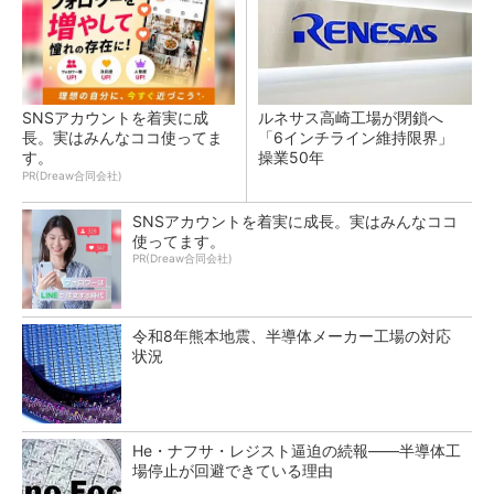
SNSアカウントを着実に成
ルネサス高崎工場が閉鎖へ
長。実はみんなココ使ってま
「6インチライン維持限界」
す。
操業50年
PR(Dreaw合同会社)
SNSアカウントを着実に成長。実はみんなココ
使ってます。
PR(Dreaw合同会社)
令和8年熊本地震、半導体メーカー工場の対応
状況
He・ナフサ・レジスト逼迫の続報――半導体工
場停止が回避できている理由