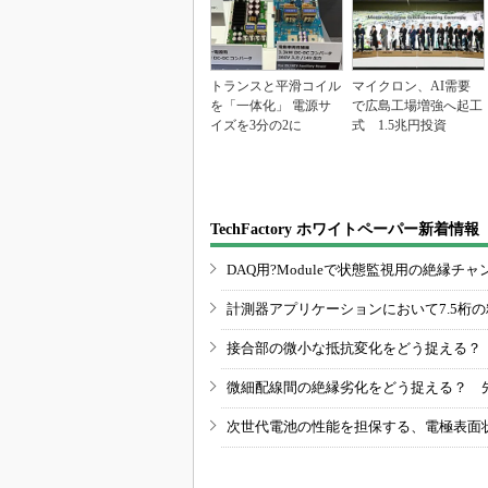
トランスと平滑コイル
マイクロン、AI需要
を「一体化」 電源サ
で広島工場増強へ起工
イズを3分の2に
式 1.5兆円投資
TechFactory ホワイトペーパー新着情報
DAQ用?Moduleで状態監視用の絶縁
計測器アプリケーションにおいて7.5桁
接合部の微小な抵抗変化をどう捉える？
微細配線間の絶縁劣化をどう捉える？ 
次世代電池の性能を担保する、電極表面