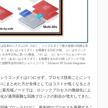
は従来のシステムLSI（SoC）。シングルダイで最大規模の回路を実
イ（あるいはメモリダイ）を積層するSoICの例。（c）はロジック
）を水平方向に並べた構成。（d）は、（c）をベースにセンサーの
ダイ（あるいはメモリダイ）を積層するSoICの例［クリックで拡
会IEDMのショートコース「Advanced 3D System Integration
シリコンダイは1つにせず、プロセス技術ごとにシリ
ジにまとめた方が全体としてはコストが低くなるとさ
いった最先端ノードでは、ロジックプロセスの微細化によ
細化が適用困難な回路ブロックの割合が増大してきた。
回路ブロックだけに、最先端のプロセスを適用するこ