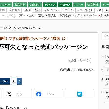
ノロジー
製品解剖
先端技術
デバイス
プロセス
パワー
部品材料
セン
動向
企業動向
統計
インタビュー
コラム
テーマ特集
カ
M&A
5G
ギー
ナログ
無線
集
ニュース
海外
国内
連載
電子版
読者登録
ホワイトペーパー
Specia
フィジカルAI
IoT・エッジコ
モリ
EXPO
Microchip情報
ストレージ通信
EE Times Japan×EDN Japan統合電
エッジAI
子版
I
SEMICON Japan
に不可欠となった先進パッケージ...
デバイス通信
パワーエレクトロニクス
電子ブックレット
イコン
CEATEC
のナノフォーカス
Cが開発してきた最先端パッケージング技術（2）
半導体後工程
GA
EdgeTech＋
業界スコープ
不可欠となった先進パッケージン
読者調査（EE Times Research）
印刷
TECHNO-FRONT
のエレ・組み込みプレイバ
カーボンニュートラル
2
人とくるま展
（2/2 ページ）
版
IoT
直前エンジニアの社会人大
電源設計（EDN Japan）
[
福田昭
，
EE Times Japan
]
「
数字」で回してみよう
エレクトロニクス入門（EDN
A
Japan）
ード ～Behind the
ージへ
1
|
2
2
rd
年で起こったこと、次の10年
台
見る
Share
こと
4
で探るアジアの新トレンド
ら「CSYS」へ