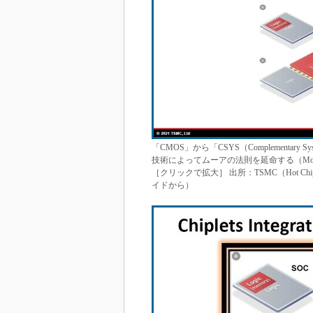
「CMOS」から「CSYS（Complementary Syst
技術によってムーアの法則を延命する（More M
［クリックで拡大］ 出所：TSMC（Hot Chips 33の講演
イドから）