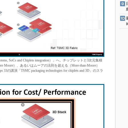
ems, SoCs and Chiplets integration）」へ。チップレットと3次元集積
oore）、あるいはムーアの法則を超える（More-than-Moore）
「TSMC packaging technologies for chiplets and 3D」のスラ