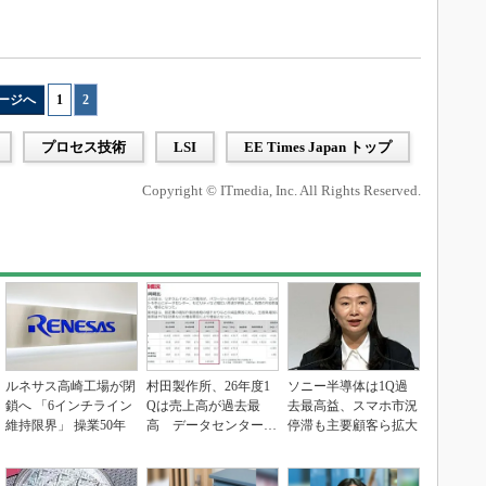
ージへ
1
|
2
プロセス技術
LSI
EE Times Japan トップ
Copyright © ITmedia, Inc. All Rights Reserved.
ルネサス高崎工場が閉
村田製作所、26年度1
ソニー半導体は1Q過
鎖へ 「6インチライン
Qは売上高が過去最
去最高益、スマホ市況
維持限界」 操業50年
高 データセンター関
停滞も主要顧客ら拡大
連は81％増