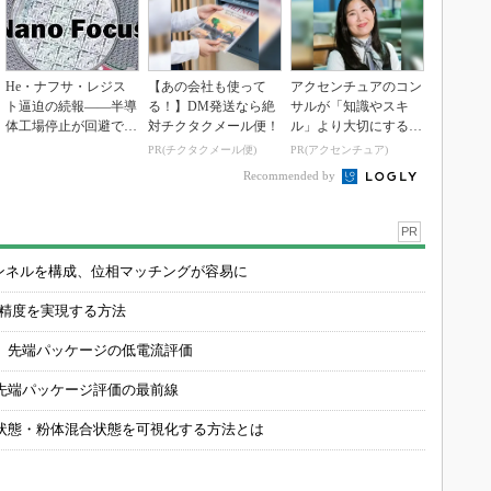
He・ナフサ・レジス
【あの会社も使って
アクセンチュアのコン
ト逼迫の続報――半導
る！】DM発送なら絶
サルが「知識やスキ
体工場停止が回避でき
対チクタクメール便！
ル」より大切にする視
ている理由
点
PR(チクタクメール便)
PR(アクセンチュア)
Recommended by
PR
チャンネルを構成、位相マッチングが容易に
の精度を実現する方法
 先端パッケージの低電流評価
先端パッケージ評価の最前線
状態・粉体混合状態を可視化する方法とは