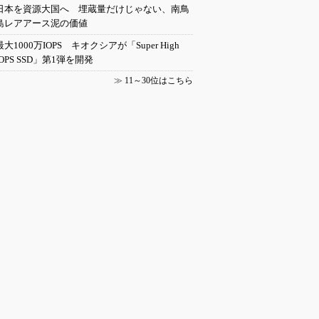
日本を資源大国へ 埋蔵量だけじゃない、南鳥
島レアアース泥の価値
最大1000万IOPS キオクシアが「Super High
IOPS SSD」第1弾を開発
≫
11～30位はこちら