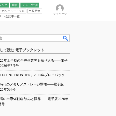
シング
通信
テスト/計測
ーボンニュートラル
展示会
マイページ
全記事一覧
l
ンピューティング
して読む 電子ブックレット
IER
026年上半期の半導体業界を振り返る――電子
2026年7月号
TECHNO-FRONTIER」2025年プレイバック
I時代のメモリ／ストレージ覇権――電子版
026年5月号
湾の半導体戦略 強みと限界――電子版2026年
月号