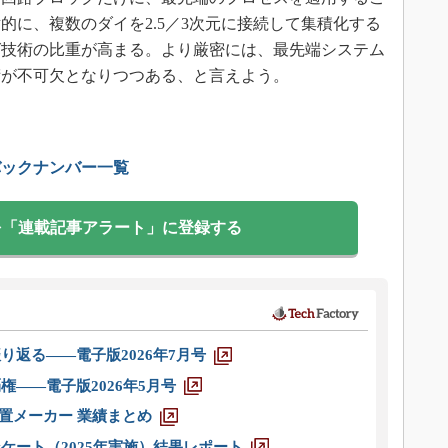
的に、複数のダイを2.5／3次元に接続して集積化する
グ技術の比重が高まる。より厳密には、最先端システム
術が不可欠となりつつある、と言えよう。
バックナンバー一覧
を「連載記事アラート」に登録する
り返る――電子版2026年7月号
権――電子版2026年5月号
装置メーカー 業績まとめ
ケート（2025年実施）結果レポート