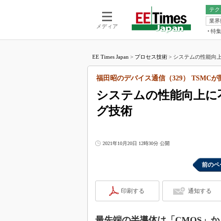
テク
業界
電池／エネル
ア
メディア
特
メ
福田昭の
LS
EE Times Japan
>
プロセス技術
>
システムの性能向上
福田昭の
マ
湯之上隆
福田昭のデバイス通信（329） TSM
FP
大山聡の
システムの性能向上に
大原雄介
グ技術
ック
リタイア
学漂流記
2021年10月20日 12時30分 公開
世界を「
踊るバズワ
前のペ
Buzzwo
この10
印刷する
通知する
で起こる
製品分解
最先端の半導体は「CMOS」か