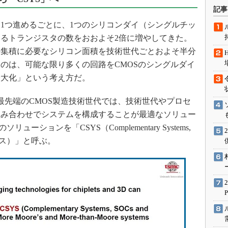
術を知る
記事
エンジニア”が仕掛けた社内
1つ進めるごとに、1つのシリコンダイ（シングルチッ
念の180日
るトランジスタの数をおおよそ2倍に増やしてきた。
ションは日本を救うのか
の集積に必要なシリコン面積を技術世代ごとおよそ半分
IoT通信
のは、可能な限り多くの回路をCMOSのシングルダイ
ナリスト「未来展望」
最大化」という考え方だ。
愛されないエンジニア」の
行動論
最先端のCMOS製造技術世代では、技術世代やプロセ
組み合わせでシステムを構成することが最適なソリュー
ーションを「CSYS（Complementary Systems,
n、シーシス）」と呼ぶ。