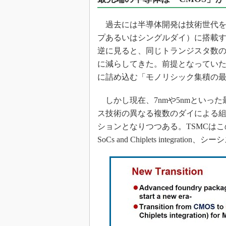
光伝送技
“異端児
過去には半導体開発は技術世代を
改革、執
プあるいはシングルダイ）に搭載す
イノベー
逆に見ると、同じトランジスタ数
JASA発
に減らしてきた。前提となっていた
IHSア
に詰め込む「モノリシック集積の
「英語に
ための新
しかし現在、7nmや5nmといった
ス技術の異なる複数のダイによる
ションとなりつつある。TSMCはこのソリュ
SoCs and Chiplets integratio