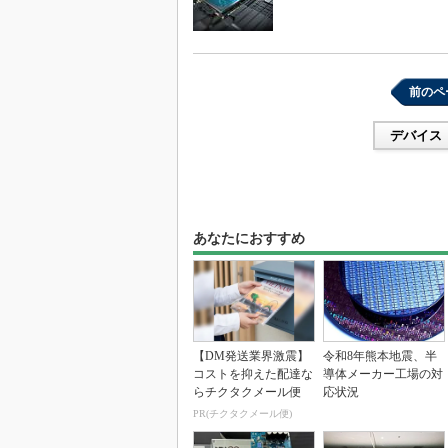
前のペ
デバイス
あなたにおすすめ
【DM発送業界激震】
令和8年熊本地震、半
コストを抑えた配達な
導体メーカー工場の対
らチクタクメール便
応状況
PR(チクタクメール便)