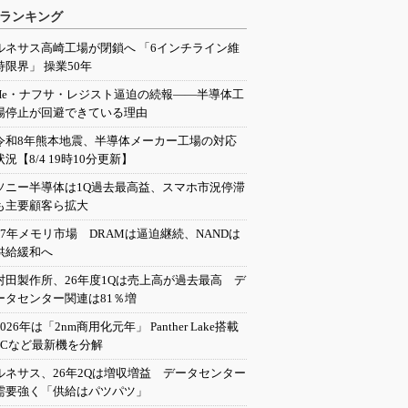
ランキング
ルネサス高崎工場が閉鎖へ 「6インチライン維
持限界」 操業50年
He・ナフサ・レジスト逼迫の続報――半導体工
場停止が回避できている理由
令和8年熊本地震、半導体メーカー工場の対応
状況【8/4 19時10分更新】
ソニー半導体は1Q過去最高益、スマホ市況停滞
も主要顧客ら拡大
27年メモリ市場 DRAMは逼迫継続、NANDは
供給緩和へ
村田製作所、26年度1Qは売上高が過去最高 デ
ータセンター関連は81％増
2026年は「2nm商用化元年」 Panther Lake搭載
PCなど最新機を分解
ルネサス、26年2Qは増収増益 データセンター
需要強く「供給はパツパツ」