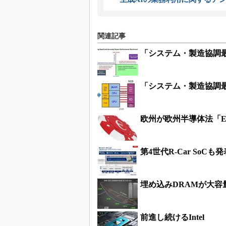
関連記事
「システム・製造協調最
「システム・製造協調最
欧州が欧州半導体法「Euro
第4世代R-Car So
埋め込みDRAMが大
前進し続けるIntel