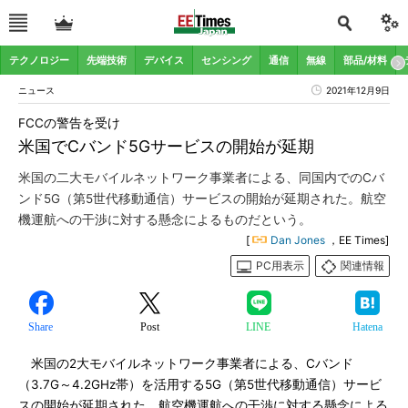
テクノロジー
先端技術
デバイス
センシング
通信
無線
部品/材料
ニュース
2021年12月9日
FCCの警告を受け
米国でCバンド5Gサービスの開始が延期
米国の二大モバイルネットワーク事業者による、同国内でのCバ
ンド5G（第5世代移動通信）サービスの開始が延期された。航空
機運航への干渉に対する懸念によるものだという。
[
Dan Jones
，EE Times]
PC用表示
関連情報
Share
Post
LINE
Hatena
米国の2大モバイルネットワーク事業者による、Cバンド
（3.7G～4.2GHz帯）を活用する5G（第5世代移動通信）サービ
スの開始が延期された。航空機運航への干渉に対する懸念による