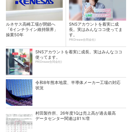
ルネサス高崎工場が閉鎖へ
SNSアカウントを着実に成
「6インチライン維持限界」
長。実はみんなココ使ってま
操業50年
す。
PR(Dreaw合同会社)
SNSアカウントを着実に成長。実はみんなココ
使ってます。
PR(Dreaw合同会社)
令和8年熊本地震、半導体メーカー工場の対応
状況
村田製作所、26年度1Qは売上高が過去最高
データセンター関連は81％増