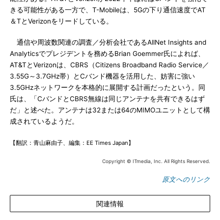
きる可能性がある一方で、T-Mobileは、5Gの下り通信速度でAT
＆TとVerizonをリードしている。
通信や周波数関連の調査／分析会社であるAllNet Insights and
Analyticsでプレジデントを務めるBrian Goemmer氏によれば、
AT&TとVerizonは、CBRS（Citizens Broadband Radio Service／
3.55G～3.7GHz帯）とCバンド機器を活用した、妨害に強い
3.5GHzネットワークを本格的に展開する計画だったという。同
氏は、「CバンドとCBRS無線は同じアンテナを共有できるはず
だ」と述べた。アンテナは32または64のMIMOユニットとして構
成されているようだ。
【翻訳：青山麻由子、編集：EE Times Japan】
Copyright © ITmedia, Inc. All Rights Reserved.
原文へのリンク
関連情報