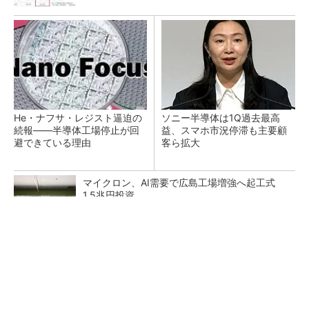
He・ナフサ・レジスト逼迫の
ソニー半導体は1Q過去最高
続報――半導体工場停止が回
益、スマホ市況停滞も主要顧
避できている理由
客ら拡大
マイクロン、AI需要で広島工場増強へ起工式
1.5兆円投資
27年メモリ市場 DRAMは逼迫継続、NANDは
供給緩和へ