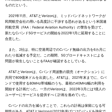
ものだという。
2021年11月、AT&TとVerizonは、ミッドバンドネットワークが
民間航空会社の用いる高度計に干渉する恐れがあるという米国連
邦航空局（FAA：Federal Aviation Authority）の警告を受けて、
新たなCバンド5Gサービスの開始を2022年1月に延期することに
合意した。
また、2社は、特に空港周辺でのCバンド無線の出力を6カ月に
わたり低減する予定だ。この期間、5Gブロードキャストによる
問題が発生しないことをFAAが確認するとしている。
AT&TとVerizonは、Cバンド周波数の競売（オークション）に
共同で809億米ドルを出資した。AT&Tは、2021年末までに、Cバ
ンドで使用する80MHz帯域幅のうち、最初の40MHz幅の利用を
開始する計画だった。一方のVerizonは、2022年3月には1億人の
ユーザーにサービスを提供すべく計画を進めていた。
Cバンドの出力を減らすことで、これらの計画は保留になる可
能性がある。AT&TとVerizonが2022年半ばにはCバンドを強化で