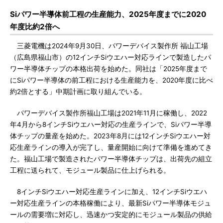
Siパワー半導体前工程の生産能力、2025年度までに2020
年度比約2倍へ
三菱電機は2024年9月30日、パワーデバイス製作所 福山工場
（広島県福山市）の12インチSiウエハー対応ラインで製造したパ
ワー半導体チップの本格出荷を始めた。同社は「2025年度まで
にSiパワー半導体の前工程における生産能力を、2020年度に比べ
約2倍とする」中期計画に取り組んでいる。
パワーデバイス製作所福山工場は2021年11月に稼働し、2022
年4月から8インチSiウエハー対応の生産ラインで、Siパワー半導
体チップの量産を始めた。2023年8月には12インチSiウエハー対
応生産ラインの導入が完了し、量産開始に向けて準備を進めてき
た。福山工場で製造されたパワー半導体チップは、出荷先の組立
工程に送られて、モジュール製品に仕上げられる。
8インチSiウエハー対応生産ラインに加え、12インチSiウエハ
ー対応生産ラインの本格稼働により、最新Siパワー半導体モジュ
ールの需要増に対応し、迅速かつ安定的にモジュール製品の供給