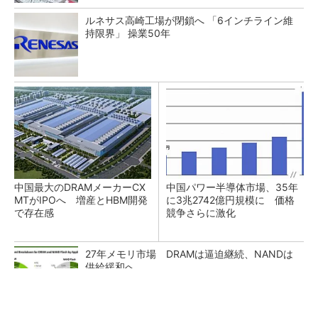
ルネサス高崎工場が閉鎖へ 「6インチライン維
持限界」 操業50年
中国最大のDRAMメーカーCX
中国パワー半導体市場、35年
MTがIPOへ 増産とHBM開発
に3兆2742億円規模に 価格
で存在感
競争さらに激化
27年メモリ市場 DRAMは逼迫継続、NANDは
供給緩和へ