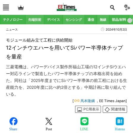
テクノロジー
先端技術
デバイス
センシング
通信
無線
部品/材料
ニュース
2024年10月2日
モジュール組み立て工程に供給開始
12インチウエハーを用いてSiパワー半導体チップ
を量産
三菱電機は、パワーデバイス製作所福山工場の12インチSiウエハ
ー対応ラインで製造したパワー半導体チップの本格出荷を始め
た。同社は「2025年度までにSiパワー半導体の前工程における生
産能力を、2020年度に比べ約2倍とする」中期計画に取り組んで
いる。
[
馬本隆綱
，EE Times Japan]
PC用表示
関連情報
Share
Post
LINE
Hatena