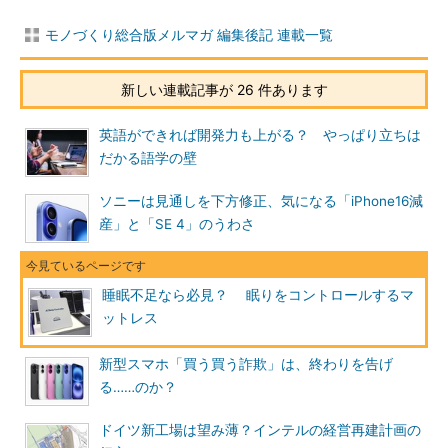
モノづくり総合版メルマガ 編集後記 連載一覧
新しい連載記事が 26 件あります
英語ができれば開発力も上がる？ やっぱり立ちは
だかる語学の壁
ソニーは見通しを下方修正、気になる「iPhone16減
産」と「SE 4」のうわさ
睡眠不足なら必見？ 眠りをコントロールするマ
ットレス
新型スマホ「買う買う詐欺」は、終わりを告げ
る……のか？
ドイツ新工場は望み薄？インテルの経営再建計画の