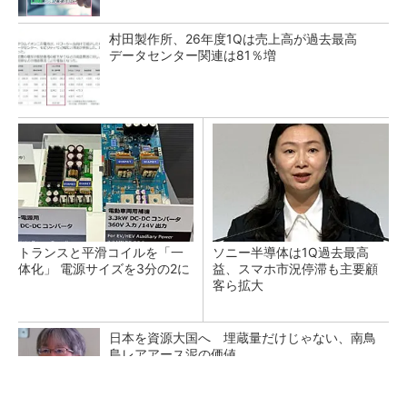
村田製作所、26年度1Qは売上高が過去最高
データセンター関連は81％増
トランスと平滑コイルを「一
ソニー半導体は1Q過去最高
体化」 電源サイズを3分の2に
益、スマホ市況停滞も主要顧
客ら拡大
日本を資源大国へ 埋蔵量だけじゃない、南鳥
島レアアース泥の価値