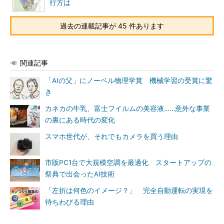
行方は
過去の連載記事が 45 件あります
関連記事
「AIの父」にノーベル物理学賞 機械学習の受賞に驚
き
カネカの牛乳、富士フイルムの美容液……意外な事業
の裏にある時代の変化
スマホ世代が、それでもカメラを買う理由
市販PC1台で大規模空調を最適化 スタートアップの
祭典で出会ったAI技術
「左折は何色のイメージ？」 完全自動運転の実現を
待ちわびる理由