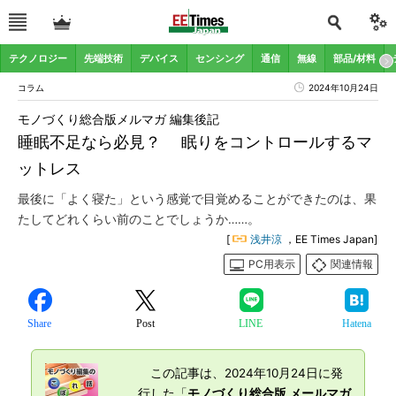
テクノロジー
先端技術
デバイス
センシング
通信
無線
部品/材料
コラム
2024年10月24日
モノづくり総合版メルマガ 編集後記
睡眠不足なら必見？ 眠りをコントロールするマ
ットレス
最後に「よく寝た」という感覚で目覚めることができたのは、果
たしてどれくらい前のことでしょうか……。
[
浅井涼
，EE Times Japan]
PC用表示
関連情報
Share
Post
LINE
Hatena
この記事は、2024年10月24日に発
行した「
モノづくり総合版 メールマガ