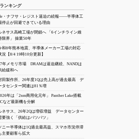
ランキング
He・ナフサ・レジスト逼迫の続報――半導体工
場停止が回避できている理由
ルネサス高崎工場が閉鎖へ 「6インチライン維
持限界」 操業50年
令和8年熊本地震、半導体メーカー工場の対応
状況【8/4 19時10分更新】
27年メモリ市場 DRAMは逼迫継続、NANDは
供給緩和へ
村田製作所、26年度1Qは売上高が過去最高 デ
ータセンター関連は81％増
2026年は「2nm商用化元年」 Panther Lake搭載
PCなど最新機を分解
ルネサス、26年2Qは増収増益 データセンター
需要強く「供給はパツパツ」
ソニー半導体は1Q過去最高益、スマホ市況停滞
も主要顧客ら拡大