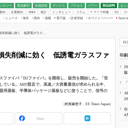
ノロジー
製品解剖
先端技術
デバイス
プロセス
パワー
部品材料
セン
動向
企業動向
統計
インタビュー
コラム
テーマ特集
カ
M&A
5G
ギー
ナログ
無線
集
ニュース
海外
国内
連載
電子版
読者登録
ホワイトペーパー
Specia
フィジカルAI
IoT・エッジコ
モリ
EXPO
Microchip情報
ストレージ通信
EE Times Japan×EDN Japan統合電
エッジAI
子版
I
SEMICON Japan
損失削減に効く 低誘電ガラス...
デバイス通信
パワーエレクトロニクス
電子ブックレット
イコン
CEATEC
のナノフォーカス
半導体後工程
GA
EdgeTech＋
業界スコープ
送損失削減に効く 低誘電ガラスファ
読者調査（EE Times Research）
印刷
TECHNO-FRONT
のエレ・組み込みプレイバ
カーボンニュートラル
2
人とくるま展
版
IoT
直前エンジニアの社会人大
ガラスファイバ「D2ファイバ」を開発し、販売を開始した。「世
電源設計（EDN Japan）
「
している。AIの普及で、高速／大容量通信が求められる中、
数字」で回してみよう
エレクトロニクス入門（EDN
機器用基板、半導体パッケージ基板などに使うことで、信号の
A
Japan）
ード ～Behind the
2
rd
[
村尾麻悠子
，
EE Times Japan
]
年で起こったこと、次の10年
台
こと
4
Share
で探るアジアの新トレンド