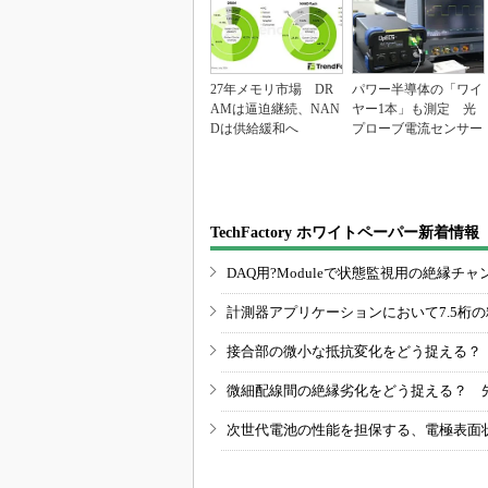
27年メモリ市場 DR
パワー半導体の「ワイ
AMは逼迫継続、NAN
ヤー1本」も測定 光
Dは供給緩和へ
プローブ電流センサー
TechFactory ホワイトペーパー新着情報
DAQ用?Moduleで状態監視用の絶縁
計測器アプリケーションにおいて7.5桁
接合部の微小な抵抗変化をどう捉える？
微細配線間の絶縁劣化をどう捉える？ 
次世代電池の性能を担保する、電極表面