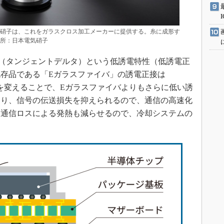
気硝子は、これをガラスクロス加工メーカーに提供する。糸に成形す
出所：日本電気硝子
anδ（タンジェントデルタ）という低誘電特性（低誘電正
存品である「Eガラスファイバ」の誘電正接は
成などを変えることで、Eガラスファイバよりもさらに低い誘
より、信号の伝送損失を抑えられるので、通信の高速化
、通信ロスによる発熱も減らせるので、冷却システムの