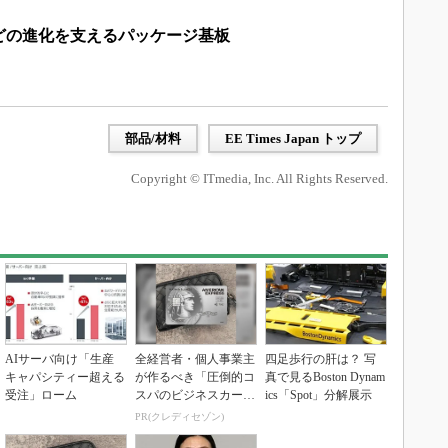
どの進化を支えるパッケージ基板
部品/材料
EE Times Japan トップ
Copyright © ITmedia, Inc. All Rights Reserved.
AIサーバ向け「生産
全経営者・個人事業主
四足歩行の肝は？ 写
キャパシティー超える
が作るべき「圧倒的コ
真で見るBoston Dynam
受注」ローム
スパのビジネスカー
ics「Spot」分解展示
ド」
PR(クレディセゾン)