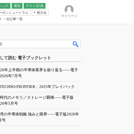
シング
通信
テスト/計測
ーボンニュートラル
展示会
マイページ
全記事一覧
l
ンピューティング
して読む 電子ブックレット
IER
026年上半期の半導体業界を振り返る――電子
2026年7月号
TECHNO-FRONTIER」2025年プレイバック
I時代のメモリ／ストレージ覇権――電子版
026年5月号
湾の半導体戦略 強みと限界――電子版2026年
月号