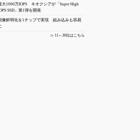
最大1000万IOPS キオクシアが「Super High
IOPS SSD」第1弾を開発
画像鮮明化を1チップで実現 組み込みも容易
に
≫
11～30位はこちら