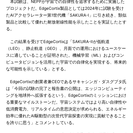
本試験は、NEPPが宇宙での自律性を追求するために実施した
プロジェクトだ。EdgeCortix製品としては2024年に試験を受け
たAIアクセラレーター第1世代機「SAKURA-I」に引き続き、類似
製品と比較して優れた耐放射線性能を示したことを実証したとす
る。
この結果を受けてEdgeCortixは「SAKURA-IIが低軌道
（LEO）、静止軌道（GEO）、月面での運用におけるユースケー
スに適していることが証明された。機械学習（ML）およびコン
ピュータビジョンを活用した宇宙での自律化を実現する、将来的
な可能性を示している」とする。
EdgeCortixの創業者兼CEOであるサキャシンガ・ダスグプタ氏
は「今回の試験の完了と報告書の公開は、エッジコンピューティ
ングを地球外へ拡張するという、EdgeCortixのミッションにおけ
る重要なマイルストーンだ。宇宙システムではより高い自律性や
低消費電力、リアルタイムの意思決定が求められる。エネルギー
効率に優れたAI駆動型の次世代宇宙探査の実現に貢献できること
を誇りに思う」とコメントしている。