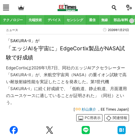
テクノロジー
先端技術
デバイス
センシング
通信
無線
部品/材料
ニュース
2026年1月21日
「SAKURA-II」が
「エッジAIを宇宙に」EdgeCortix製品がNASA試
験で好成績
EdgeCortixは2026年1月7日、同社のエッジAIアクセラレーター
「SAKURA-II」が、米航空宇宙局（NASA）の重イオン試験で高
い耐放射線性能を実証したことを発表した。第1世代機
「SAKURA-I」に続く好成績で、「低軌道、静止軌道、月面運用
のユースケースに適していることが証明された」（同社）とい
う。
[
杉山康介
，EE Times Japan]
PC用表示
関連情報