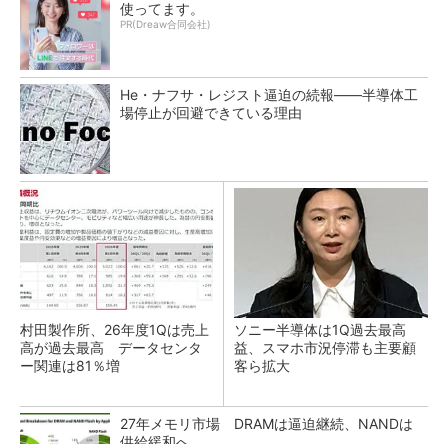
使ってます。
PR(Dreaw合同会社)
He・ナフサ・レジスト逼迫の続報――半導体工
場停止が回避できている理由
村田製作所、26年度1Qは売上
ソニー半導体は1Q過去最高
高が過去最高 データセンタ
益、スマホ市況停滞も主要顧
ー関連は81％増
客ら拡大
27年メモリ市場 DRAMは逼迫継続、NANDは
供給緩和へ