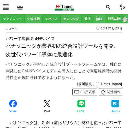
テクノロジー
先端技術
デバイス
センシング
通信
無線
部品/材料
ニュース
2011年12月27日
パワー半導体 GaNデバイス
パナソニックが業界初の統合設計ツールを開発、
次世代パワー半導体に最適化
パナソニックが開発した統合設計プラットフォームでは、独自に
開発したGaNデバイスモデルを導入したことで高速駆動時の回路
特性を正確に評価できるようになった。
[前川慎光，EE Times Japan]
PC用表示
関連情報
Share
Post
LINE
Hatena
パナソニックは、GaN（窒化ガリウム）材料を使ったパワー半