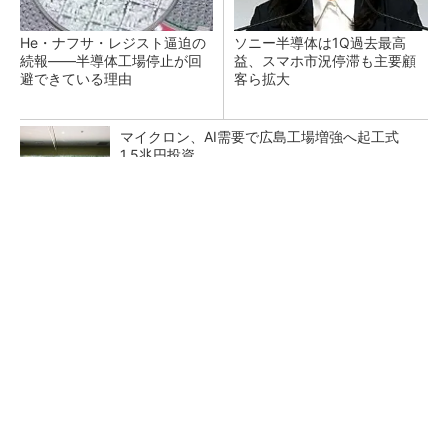
He・ナフサ・レジスト逼迫の
ソニー半導体は1Q過去最高
続報――半導体工場停止が回
益、スマホ市況停滞も主要顧
避できている理由
客ら拡大
マイクロン、AI需要で広島工場増強へ起工式
1.5兆円投資
27年メモリ市場 DRAMは逼迫継続、NANDは
供給緩和へ
中国最大のDRAMメーカーCXMTがIPOへ 増
産とHBM開発で存在感