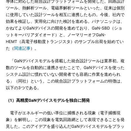
導体に対応した統合設計プラットフォームを開発した。回路設計
ツール、熱解析ツール、電磁界解析ツールといった、従来は個別
に使用していた設計ツールを相互に連携したもの。今後、社内で
効果を検証し、実用化に向けた検討を進める。パナソニックは、
かねてよりGaNデバイスの開発を進めており、GaN-SBD（ショ
ットキーバリアダイオード）と、ノーマリーオフGaN-
HEMT（高電子移動度トランジスタ）のサンプル出荷を始めてい
た（
関連記事
）。
「GaNデバイスモデルを搭載した統合設計ツールは業界初。複
数のツールを自動的に連携させたことで、GaNデバイスを使った
システム設計に慣れていない開発者でも容易に作業を進められ
る」（同社）という。この統合設計プラットフォームの特徴は、
以下の3つである。
（1）高精度GaNデバイスモデルを独自に開発
電子がエネルギーの低い準位に捕獲される現象（電子捕獲現
象）を解明し、この現象を電気回路網として表現できることを発
見した。このアイデアを盛り込んだGaNデバイスモデルをプラッ