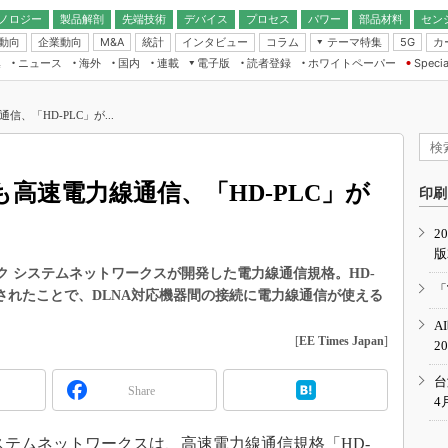
ノロジー
製品解剖
先端技術
デバイス
プロセス
パワー
部品材料
セン
動向
企業動向
統計
インタビュー
コラム
テーマ特集
カ
M&A
5G
ギー
ナログ
無線
集
ニュース
海外
国内
連載
電子版
読者登録
ホワイトペーパー
Specia
フィジカルAI
IoT・エッジコ
モリ
EXPO
Microchip情報
ストレージ通信
EE Times Japan×EDN Japan統合電
エッジAI
子版
I
SEMICON Japan
、「HD-PLC」が...
デバイス通信
パワーエレクトロニクス
電子ブックレット
イコン
CEATEC
のナノフォーカス
半導体後工程
GA
EdgeTech＋
業界スコープ
も高速電力線通信、「HD-PLC」が
読者調査（EE Times Research）
印刷
TECHNO-FRONT
のエレ・組み込みプレイバ
カーボンニュートラル
2
人とくるま展
版
IoT
直前エンジニアの社会人大
ック システムネットワークスが開発した電力線通信規格。HD-
電源設計（EDN Japan）
「
加されたことで、DLNA対応機器間の接続に電力線通信が使える
数字」で回してみよう
エレクトロニクス入門（EDN
A
Japan）
ード ～Behind the
[
EE Times Japan
]
2
rd
年で起こったこと、次の10年
台
Share
こと
4
で探るアジアの新トレンド
テムネットワークスは、高速電力線通信規格「HD-