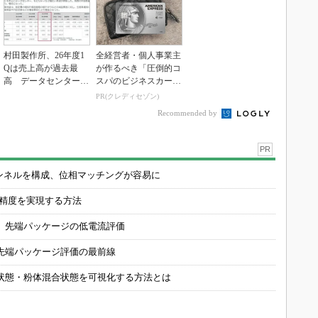
村田製作所、26年度1
全経営者・個人事業主
Qは売上高が過去最
が作るべき「圧倒的コ
高 データセンター関
スパのビジネスカー
連は81％増
ド」
PR(クレディセゾン)
Recommended by
PR
チャンネルを構成、位相マッチングが容易に
の精度を実現する方法
 先端パッケージの低電流評価
先端パッケージ評価の最前線
状態・粉体混合状態を可視化する方法とは