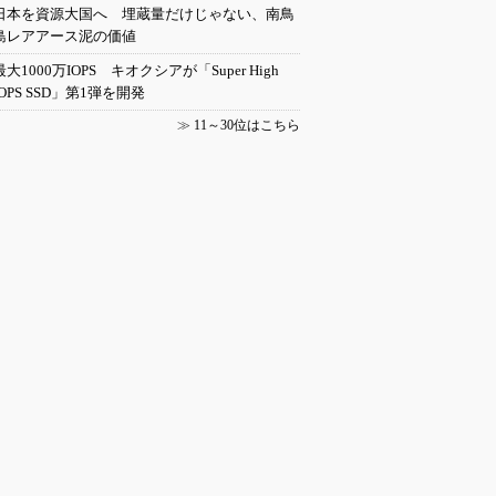
日本を資源大国へ 埋蔵量だけじゃない、南鳥
島レアアース泥の価値
最大1000万IOPS キオクシアが「Super High
IOPS SSD」第1弾を開発
≫
11～30位はこちら