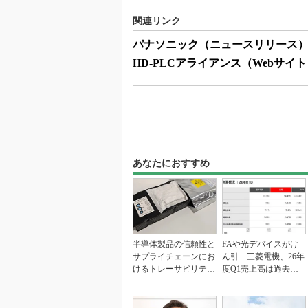
関連リンク
パナソニック（ニュースリリース
HD-PLCアライアンス（Webサイ
あなたにおすすめ
半導体製品の信頼性と
FAや光デバイスがけ
サプライチェーンにお
ん引 三菱電機、26年
けるトレーサビリティ
度Q1売上高は過去最
の重要性（後編）
高