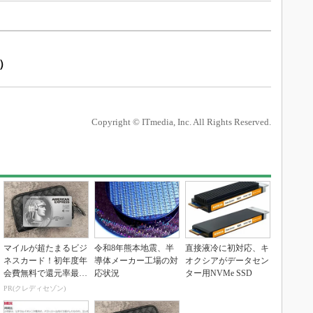
）
ト）
Copyright © ITmedia, Inc. All Rights Reserved.
マイルが超たまるビジ
令和8年熊本地震、半
直接液冷に初対応、キ
ネスカード！初年度年
導体メーカー工場の対
オクシアがデータセン
会費無料で還元率最大
応状況
ター用NVMe SSD
1.125%
PR(クレディセゾン)