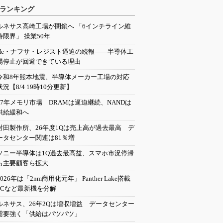
ランキング
ルネサス高崎工場が閉鎖へ 「6インチライン維
持限界」 操業50年
He・ナフサ・レジスト逼迫の続報――半導体工
場停止が回避できている理由
令和8年熊本地震、半導体メーカー工場の対応
状況【8/4 19時10分更新】
27年メモリ市場 DRAMは逼迫継続、NANDは
供給緩和へ
村田製作所、26年度1Qは売上高が過去最高 デ
ータセンター関連は81％増
ソニー半導体は1Q過去最高益、スマホ市況停滞
も主要顧客ら拡大
2026年は「2nm商用化元年」 Panther Lake搭載
PCなど最新機を分解
ルネサス、26年2Qは増収増益 データセンター
需要強く「供給はパツパツ」