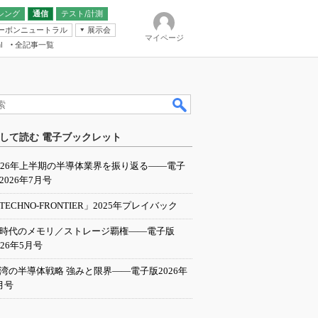
シング
通信
テスト/計測
ーボンニュートラル
展示会
マイページ
全記事一覧
l
ンピューティング
して読む 電子ブックレット
IER
026年上半期の半導体業界を振り返る――電子
2026年7月号
TECHNO-FRONTIER」2025年プレイバック
I時代のメモリ／ストレージ覇権――電子版
026年5月号
湾の半導体戦略 強みと限界――電子版2026年
月号