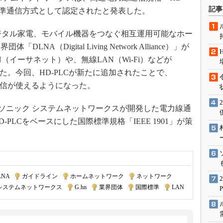
術を知る
記事
の標準通信方式として認定されたと発表した。
エンジニア”が仕掛けた社内
念の180日
ジタル家電、モバイル機器をつなぐ相互運用可能なホー
ションは日本を救うのか
A（Digital Living Network Alliance）」が
IoT通信
（イーサネット）や、無線LAN（Wi-Fi）などが
た。今回、HD-PLCが新たに追加されたことで、
ナリスト「未来展望」
通信が使えるようになった。
愛されないエンジニア」の
行動論
ナソニック システムネットワークスが開発した電力線通
D-PLCをベースにした国際標準規格「IEEE 1901」が策
LNA
|
ガイドライン
|
ホームネットワーク
|
ネットワーク
|
システムネットワークス
|
G.hn
|
業界団体
|
国際標準
|
LAN