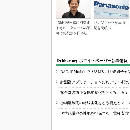
TSMCが日本に期待す
パナソニックが津山工
るもの グローバル戦
場を閉鎖へ
略での役割を日本法人
社長に聞く
TechFactory ホワイトペーパー新着情報
DAQ用?Moduleで状態監視用の絶縁
計測器アプリケーションにおいて7.5桁
接合部の微小な抵抗変化をどう捉える？
微細配線間の絶縁劣化をどう捉える？ 
次世代電池の性能を担保する、電極表面