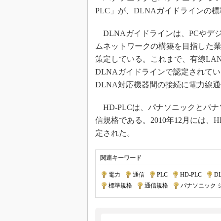
光伝送技
PLC」が、DLNAガイドライン
“異端児
改革、執
DLNAガイドラインは、PCやデ
イノベー
ムネットワークの構築を目指した業界団体「DLN
JASA発
策定している。これまで、有線LAN
DLNAガイドラインで認定されてい
IHSア
DLNA対応機器間の接続に電力線
「英語に
ための新
HD-PLCは、パナソニックとパ
信規格である。2010年12月には、H
定された。
関連キーワード
電力
|
通信
|
PLC
|
HD-PLC
|
D
標準規格
|
通信規格
|
パナソニック 