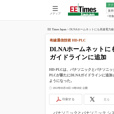
テク
業界
電池／エネル
ア
メディア
特
メ
福田昭の
LS
EE Times Japan
>
DLNAホームネットにも高速電力線通信
福田昭の
マ
湯之上隆
有線通信技術 HD-PLC
FP
大山聡の
DLNAホームネットに
大原雄介
ガイドラインに追加
ック
リタイア
学漂流記
HD-PLCは、パナソニックとパナソニ
PLCが新たにDLNAガイドラインに追
世界を「
ようになった。
踊るバズワ
2012年03月14日 11時18分 公開
Buzzwo
この10
印刷する
見る
で起こる
製品分解
パナソニックとパナソニック シス