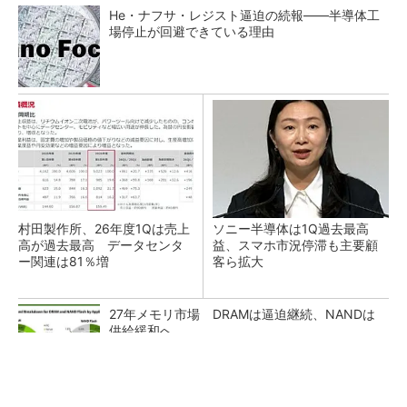
He・ナフサ・レジスト逼迫の続報――半導体工
場停止が回避できている理由
村田製作所、26年度1Qは売上
ソニー半導体は1Q過去最高
高が過去最高 データセンタ
益、スマホ市況停滞も主要顧
ー関連は81％増
客ら拡大
27年メモリ市場 DRAMは逼迫継続、NANDは
供給緩和へ