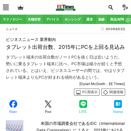
テクノロジー
先端技術
デバイス
センシング
通信
無線
部品/材料
ニュース
2013年6月3日
ビジネスニュース 業界動向
タブレット出荷台数、2015年にPCを上回る見込み
タブレット端末の出荷台数がノートPCを抜く日は近いようだ。
勢いに乗るタブレット端末に比べ、PC市場は縮小が続くと予想
されている。とはいえ、ビジネスユーザーの間では、やはりタブ
レット端末よりもPCが好まれる傾向があるという。
[Dylan McGrath，EE Times]
PC用表示
関連情報
Share
Post
LINE
Hatena
米国の市場調査会社であるIDC（International
Data Corporation）によると、2013年における