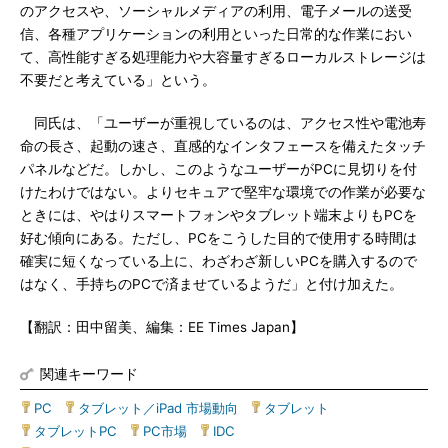
のアクセスや、ソーシャルメディアの利用、電子メールの送受
信、各種アプリケーションの利用といった日常的な作業におい
て、高性能すぎる処理能力や大容量すぎるローカルストレージは
不要だと考えている」という。
同氏は、「ユーザーが重視しているのは、アクセス性や電池寿
命の長さ、起動の速さ、直感的なインタフェースを備えたタッチ
パネルなどだ。しかし、このようなユーザーがPCに見切りを付
けたわけではない。よりセキュアで堅牢な環境での作業が必要な
ときには、やはりスマートフォンやタブレット端末よりもPCを
好む傾向にある。ただし、PCをこうした目的で使用する時間は
確実に短くなっている上に、わざわざ新しいPCを購入するので
はなく、手持ちのPCで済ませているようだ」と付け加えた。
【翻訳：田中留美、編集：EE Times Japan】
関連キーワード
PC
|
タブレット／iPad 市場動向
|
タブレット
|
タブレットPC
|
PC市場
|
IDC
|