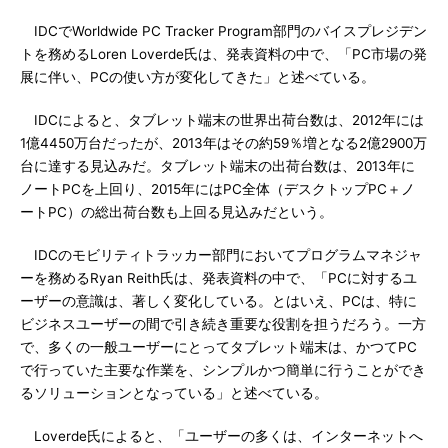
IDCでWorldwide PC Tracker Program部門のバイスプレジデン
トを務めるLoren Loverde氏は、発表資料の中で、「PC市場の発
展に伴い、PCの使い方が変化してきた」と述べている。
IDCによると、タブレット端末の世界出荷台数は、2012年には
1億4450万台だったが、2013年はその約59％増となる2億2900万
台に達する見込みだ。タブレット端末の出荷台数は、2013年に
ノートPCを上回り、2015年にはPC全体（デスクトップPC＋ノ
ートPC）の総出荷台数も上回る見込みだという。
IDCのモビリティトラッカー部門においてプログラムマネジャ
ーを務めるRyan Reith氏は、発表資料の中で、「PCに対するユ
ーザーの意識は、著しく変化している。とはいえ、PCは、特に
ビジネスユーザーの間で引き続き重要な役割を担うだろう。一方
で、多くの一般ユーザーにとってタブレット端末は、かつてPC
で行っていた主要な作業を、シンプルかつ簡単に行うことができ
るソリューションとなっている」と述べている。
Loverde氏によると、「ユーザーの多くは、インターネットへ