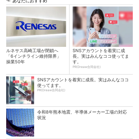
あなたにおすすめ
ルネサス高崎工場が閉鎖へ
SNSアカウントを着実に成
「6インチライン維持限界」
長。実はみんなココ使ってま
操業50年
す。
PR(Dreaw合同会社)
SNSアカウントを着実に成長。実はみんなココ
使ってます。
PR(Dreaw合同会社)
令和8年熊本地震、半導体メーカー工場の対応
状況