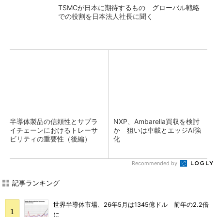
TSMCが日本に期待するもの グローバル戦略
での役割を日本法人社長に聞く
半導体製品の信頼性とサプラ
NXP、Ambarella買収を検討
イチェーンにおけるトレーサ
か 狙いは車載とエッジAI強
ビリティの重要性（後編）
化
Recommended by
記事ランキング
世界半導体市場、26年5月は1345億ドル 前年の2.2倍
に