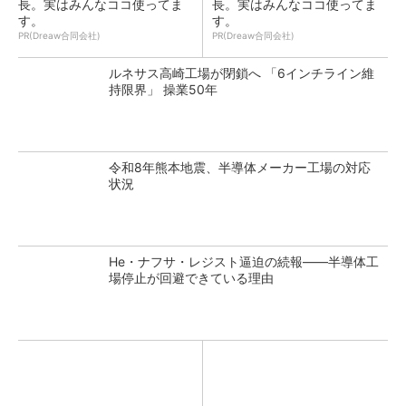
長。実はみんなココ使ってま
長。実はみんなココ使ってま
す。
す。
PR(Dreaw合同会社)
PR(Dreaw合同会社)
ルネサス高崎工場が閉鎖へ 「6インチライン維
持限界」 操業50年
令和8年熊本地震、半導体メーカー工場の対応
状況
He・ナフサ・レジスト逼迫の続報――半導体工
場停止が回避できている理由