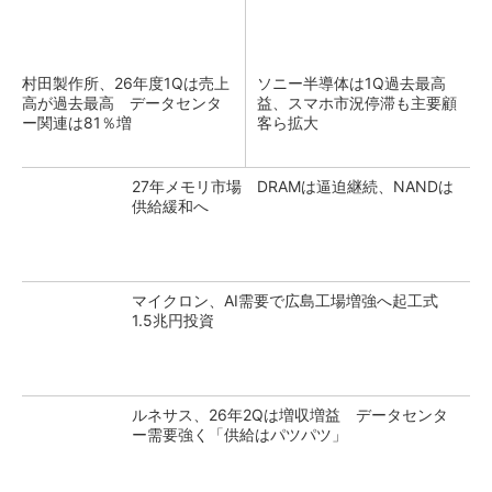
村田製作所、26年度1Qは売上
ソニー半導体は1Q過去最高
高が過去最高 データセンタ
益、スマホ市況停滞も主要顧
ー関連は81％増
客ら拡大
27年メモリ市場 DRAMは逼迫継続、NANDは
供給緩和へ
マイクロン、AI需要で広島工場増強へ起工式
1.5兆円投資
ルネサス、26年2Qは増収増益 データセンタ
ー需要強く「供給はパツパツ」