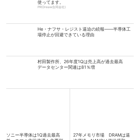
使ってます。
PR(Dreaw合同会社)
He・ナフサ・レジスト逼迫の続報――半導体工
場停止が回避できている理由
村田製作所、26年度1Qは売上高が過去最高
データセンター関連は81％増
ソニー半導体は1Q過去最高
27年メモリ市場 DRAMは逼