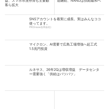
益、スマホ市況停滞も主要顧
迫継続、NANDは供給緩和へ
客ら拡大
SNSアカウントを着実に成長。実はみんなココ
使ってます。
PR(Dreaw合同会社)
マイクロン、AI需要で広島工場増強へ起工式
1.5兆円投資
ルネサス、26年2Qは増収増益 データセンタ
ー需要強く「供給はパツパツ」