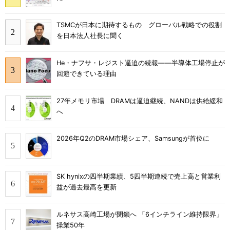
TSMCが日本に期待するもの グローバル戦略での役割
を日本法人社長に聞く
He・ナフサ・レジスト逼迫の続報――半導体工場停止が
回避できている理由
27年メモリ市場 DRAMは逼迫継続、NANDは供給緩和
へ
2026年Q2のDRAM市場シェア、Samsungが首位に
SK hynixの四半期業績、5四半期連続で売上高と営業利
益が過去最高を更新
ルネサス高崎工場が閉鎖へ 「6インチライン維持限界」
操業50年