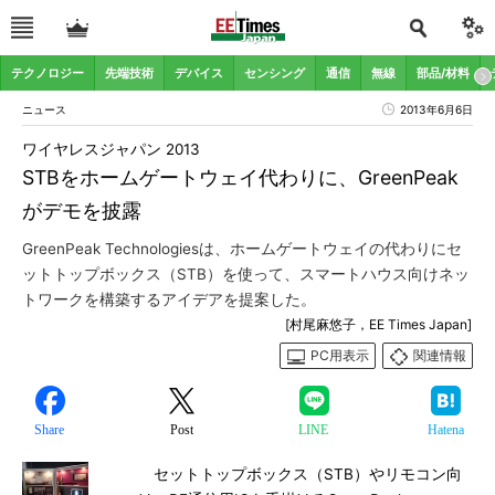
テクノロジー
先端技術
デバイス
センシング
通信
無線
部品/材料
ニュース
2013年6月6日
ワイヤレスジャパン 2013
STBをホームゲートウェイ代わりに、GreenPeak
がデモを披露
GreenPeak Technologiesは、ホームゲートウェイの代わりにセ
ットトップボックス（STB）を使って、スマートハウス向けネッ
トワークを構築するアイデアを提案した。
[村尾麻悠子，EE Times Japan]
PC用表示
関連情報
Share
Post
LINE
Hatena
セットトップボックス（STB）やリモコン向