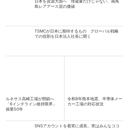
日本を資源大国へ 埋蔵量だけじゃない、南鳥
島レアアース泥の価値
TSMCが日本に期待するもの グローバル戦略
での役割を日本法人社長に聞く
ルネサス高崎工場が閉鎖へ
令和8年熊本地震、半導体メー
「6インチライン維持限界」
カー工場の対応状況
操業50年
SNSアカウントを着実に成長。実はみんなココ