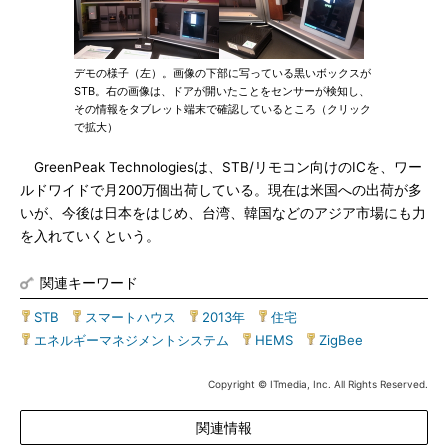
デモの様子（左）。画像の下部に写っている黒いボックスが
STB。右の画像は、ドアが開いたことをセンサーが検知し、
その情報をタブレット端末で確認しているところ（クリック
で拡大）
GreenPeak Technologiesは、STB/リモコン向けのICを、ワー
ルドワイドで月200万個出荷している。現在は米国への出荷が多
いが、今後は日本をはじめ、台湾、韓国などのアジア市場にも力
を入れていくという。
関連キーワード
STB
|
スマートハウス
|
2013年
|
住宅
|
エネルギーマネジメントシステム
|
HEMS
|
ZigBee
Copyright © ITmedia, Inc. All Rights Reserved.
関連情報