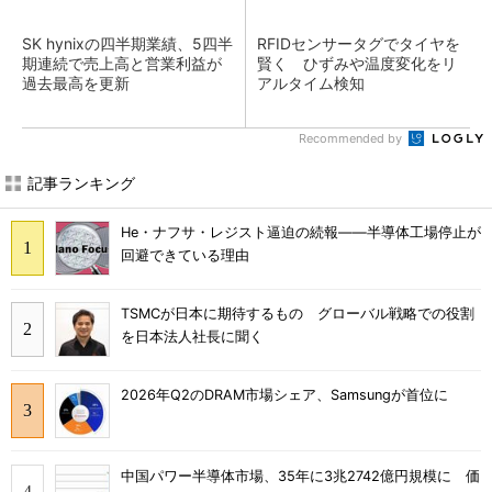
SK hynixの四半期業績、5四半
RFIDセンサータグでタイヤを
期連続で売上高と営業利益が
賢く ひずみや温度変化をリ
過去最高を更新
アルタイム検知
Recommended by
記事ランキング
He・ナフサ・レジスト逼迫の続報――半導体工場停止が
回避できている理由
TSMCが日本に期待するもの グローバル戦略での役割
を日本法人社長に聞く
2026年Q2のDRAM市場シェア、Samsungが首位に
中国パワー半導体市場、35年に3兆2742億円規模に 価