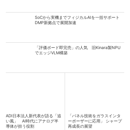
SoCから実機までフィジカルAIを一括サポート
DMP新拠点で展開加速
「評価ボード即完売」の人気 旧Kinara製NPU
でエッジVLM構築
ADI日本法人新代表が語る「追
「パネル技術をガラスインタ
い風」 AI時代にアナログ半
ーポーザーに応用」 シャープ
導体が担う役割
再成長の展望