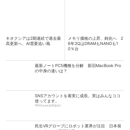
キオクシアは2期連続で過去最
メモリ価格の上昇、鈍化へ 2
高更新へ、AI需要追い風
6年3QはDRAMもNANDも1
0％台
最新ノートPC5機種を分解 新旧MacBook Pro
の中身の違いは？
SNSアカウントを着実に成長。実はみんなココ
使ってます。
PR(Dreaw合同会社)
民生VRグローブにロボット業界が注目 日本発