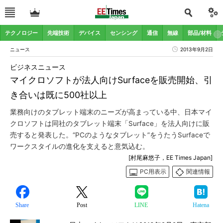
テクノロジー
先端技術
デバイス
センシング
通信
無線
部品/材料
ニュース
2013年9月2日
ビジネスニュース
マイクロソフトが法人向けSurfaceを販売開始、引
き合いは既に500社以上
業務向けのタブレット端末のニーズが高まっている中、日本マイ
クロソフトは同社のタブレット端末「Surface」を法人向けに販
売すると発表した。“PCのようなタブレット”をうたうSurfaceで
ワークスタイルの進化を支えると意気込む。
[村尾麻悠子，EE Times Japan]
PC用表示
関連情報
Share
Post
LINE
Hatena