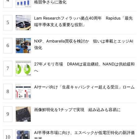
格競争さらに激化
Lam Researchフィラッハ拠点40周年 Rapidus「最先
端半導体支える重要な役割」
NXP、Ambarella買収を検討か 狙いは車載とエッジAI
強化
27年メモリ市場 DRAMは逼迫継続、NANDは供給緩和
へ
AIサーバ向け「生産キャパシティー超える受注」ローム
画像鮮明化を1チップで実現 組み込みも容易に
AI半導体市場に向け、エスペックが低電圧特化の新評価