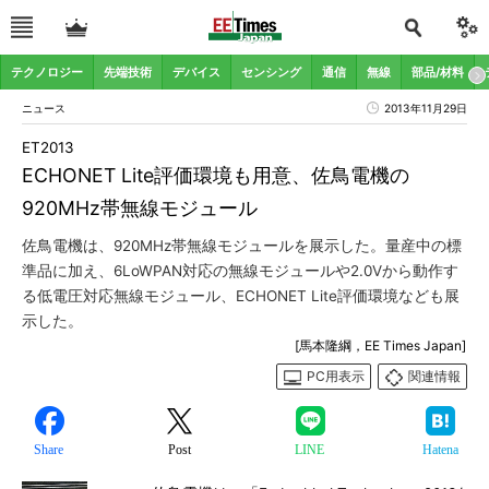
テクノロジー
先端技術
デバイス
センシング
通信
無線
部品/材料
ニュース
2013年11月29日
ET2013
ECHONET Lite評価環境も用意、佐鳥電機の
920MHz帯無線モジュール
佐鳥電機は、920MHz帯無線モジュールを展示した。量産中の標
準品に加え、6LoWPAN対応の無線モジュールや2.0Vから動作す
る低電圧対応無線モジュール、ECHONET Lite評価環境なども展
示した。
[馬本隆綱，EE Times Japan]
PC用表示
関連情報
Share
Post
LINE
Hatena