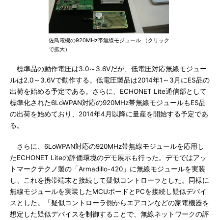
佐鳥電機の920MHz帯無線モジュール （クリック
で拡大）
標準品の動作電圧は3.0～3.6Vだが、低電圧対応無線モジュー
ルは2.0～3.6Vで動作する。低電圧製品は2014年1～3月にES品の
出荷を始める予定である。さらに、ECHONET Lite通信部として
標準化された6LoWPAN対応の920MHz帯無線モジュールもES品
の出荷を始めており、2014年4月以降に量産を開始する予定であ
る。
さらに、6LoWPAN対応の920MHz帯無線モジュールを応用し
たECHONET Liteの評価環境のデモ展示も行った。デモではアッ
トマークテクノ製の「Armadillo-420」に無線モジュールを実装
し、これを携帯端末と接続して疑似コントローラとした。同様に
無線モジュールを実装したMCUボードとPCを接続し疑似デバイ
スとした。「疑似コントローラ側からエアコンなどの家電機器を
想定した疑似デバイスを制御することで、無線ネットワークの評