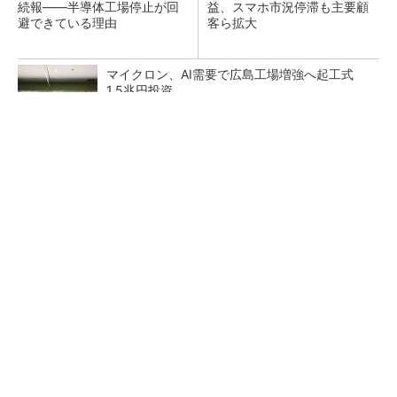
続報――半導体工場停止が回
益、スマホ市況停滞も主要顧
避できている理由
客ら拡大
マイクロン、AI需要で広島工場増強へ起工式
1.5兆円投資
27年メモリ市場 DRAMは逼迫継続、NANDは
供給緩和へ
中国最大のDRAMメーカーCXMTがIPOへ 増
産とHBM開発で存在感