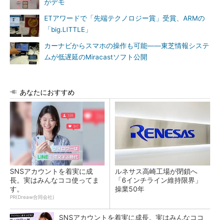
がデモ
ETアワードで「先端テクノロジー賞」受賞、ARMの
「big.LITTLE」
カーナビからスマホの操作も可能――東芝情報システ
ムが低遅延のMiracastソフト公開
あなたにおすすめ
SNSアカウントを着実に成
ルネサス高崎工場が閉鎖へ
長。実はみんなココ使ってま
「6インチライン維持限界」
す。
操業50年
PR(Dreaw合同会社)
SNSアカウントを着実に成長。実はみんなココ