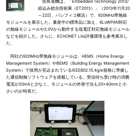
佐鳥電機は、「Embedded Technology 2013/
組込み総合技術展（ET2013）」（2013年11月20
～22日、パシフィコ横浜）で、920MHz帯無線
モジュールを展示した。量産中の標準品に加え、6LoWPAN対応
の無線モジュールや2.0Vから動作する低電圧対応無線モジュール
などを紹介した。さらに、ECHONET Lite評価環境も参考展示し
た。
同社の920MHz帯無線モジュールは、HEMS（Home Energy
Management System）やBEMS（Building Energy Management
System）で採用が見込まれているIEEE802.15.4g/e規格に準拠し
た通信制御ソフトウェアを搭載している。受信待ち受け時の消費
電流が20mAと少なく、モジュールの外形寸法も20×40mmと小
さいのが特長だ。