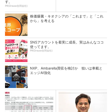
す。
PR(Dreaw合同会社)
株価爆騰・キオクシアの「これまで」と「これ
から」を考える
SNSアカウントを着実に成長。実はみんなココ
使ってます。
PR(Dreaw合同会社)
NXP、Ambarella買収を検討か 狙いは車載と
エッジAI強化