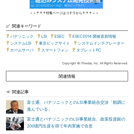
＞＞↑↑↑特集ページはコチラから↑↑↑＜＜
関連キーワード
パナソニック
|
LSI
|
ESEC
|
ESEC2014 開催直前情報
|
システムLSI
|
東京ビッグサイト
|
システムインテグレーター
|
ホームサーバ
|
スマートフォン
|
タブレットPC
Copyright © ITmedia, Inc. All Rights Reserved.
関連情報
関連記事
富士通、パナソニックとのLSI事業統合交渉「順調に
進んでいる」
富士通とパナソニックのLSI事業統合、政策投資銀の
200億円出資を得て年内実施で合意