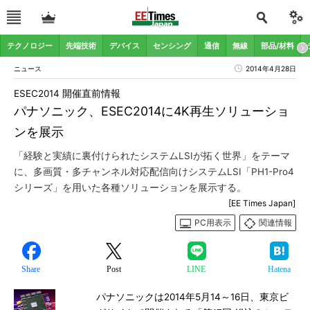
テクノロジー
先端技術
デバイス
センシング
通信
無線
部品/材料
ニュース
2014年4月28日
ESEC2014 開催直前情報
パナソニック、ESEC2014に4K再生ソリューショ
ンを展示
「経験と実績に裏付けられたシステムLSIが拓く世界」をテーマ
に、多画質・多チャンネル対応配信向けシステムLSI「PH1-Pro4
シリーズ」を用いた各種ソリューションを展示する。
[EE Times Japan]
PC用表示
関連情報
Share
Post
LINE
Hatena
パナソニックは2014年5月14～16日、東京ビ