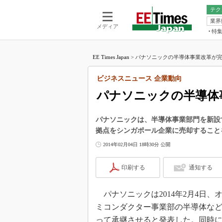
テク
業界
電池／エネル
ア
メディア
特
メ
福田昭の
LS
EE Times Japan
>
パナソニックの半導体事業改革が完了
福田昭の
マ
湯之上隆
ビジネスニュース 企業動向
FP
大山聡の
パナソニックの半導体
大原雄介
ック
パナソニックは、半導体事業部門を新設
リタイア
拠点をシンガポール企業に売却すること
学漂流記
2014年02月04日 18時30分 公開
世界を「
踊るバズワ
印刷する
通知する
Buzzwo
この10
パナソニックは2014年2月4日、
で起こる
ミコンダクター事業部の半導体な
製品分解
って承継させると発表した。同時