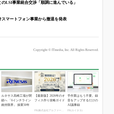
のLSI事業統合交渉「順調に進んでいる」
けスマートフォン事業から撤退を発表
Copyright © ITmedia, Inc. All Rights Reserved.
ルネサス高崎工場が閉
【最新版】2026年のオ
手作業はもう不要。録
鎖へ 「6インチライン
フィス作り攻略ガイド
音をアップするだけの
維持限界」 操業50年
AI議事録
PR(株式会社アルファーテクノ)
PR(カイタヨ)