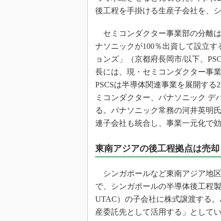
光伝送技
後工程を手掛ける生産子会社を、
“異端児
改革、執
セミコンダクター事業部の分離は20
イノベー
ナソニックが100％出資して設立す
JASA発
ョンズ」（京都府長岡市/以下、PS
長には、現・セミコンダクター事業
IHSア
PSCSは半導体関連事業を展開する
「英語に
ための新
ミコンダクター、パナソニック デ
る。パナソニック常務の河井英明氏は
連子会社も統合し、事業一元化で
東南アジアの後工程拠点は売却
シンガポールなど東南アジア地区の
で、シンガポールの半導体後工程製
UTAC）の子会社に株式譲渡する
産委託先として活用する」として