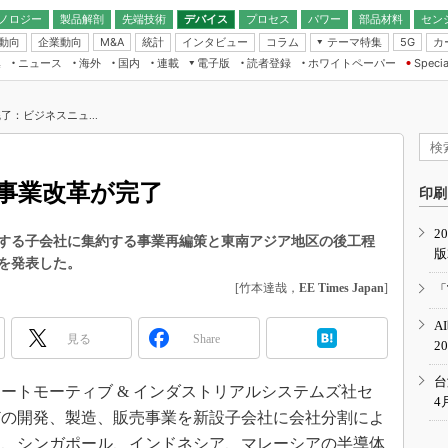
ノロジー
製品解剖
先端技術
デバイス
プロセス
パワー
部品材料
セン
動向
企業動向
統計
インタビュー
コラム
テーマ特集
カ
M&A
5G
ギー
ナログ
無線
集
ニュース
海外
国内
連載
電子版
読者登録
ホワイトペーパー
Specia
フィジカルAI
IoT・エッジコ
モリ
EXPO
Microchip情報
ストレージ通信
EE Times Japan×EDN Japan統合電
エッジAI
子版
I
SEMICON Japan
：ビジネスニュ...
デバイス通信
パワーエレクトロニクス
電子ブックレット
イコン
CEATEC
のナノフォーカス
半導体後工程
GA
EdgeTech＋
業界スコープ
事業改革が完了
読者調査（EE Times Research）
印刷
TECHNO-FRONT
のエレ・組み込みプレイバ
カーボンニュートラル
2
人とくるま展
する子会社に集約する事業再編策と東南アジア地区の後工程
版
IoT
直前エンジニアの社会人大
を発表した。
電源設計（EDN Japan）
[竹本達哉，
EE Times Japan
]
「
数字」で回してみよう
エレクトロニクス入門（EDN
A
Japan）
ード ～Behind the
見る
Share
2
rd
年で起こったこと、次の10年
台
オートモーティブ & インダストリアルシステムズ社セ
こと
4
どの開発、製造、販売事業を新設子会社に会社分割によ
で探るアジアの新トレンド
に、シンガポール、インドネシア、マレーシアの半導体