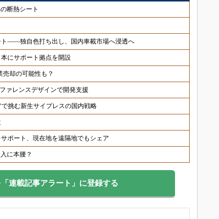
μmの断熱シート
ート――独自色打ち出し、国内車載市場へ浸透へ
日本にサポート拠点を開設
事業売却の可能性も？
速、リファレンスデザインで開発支援
制”で挑む新生サイプレスの国内戦略
設
をサポート、現在地を遠隔地でもシェア
参入に本腰？
を「連載記事アラート」に登録する