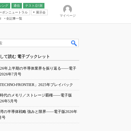
シング
通信
テスト/計測
ーボンニュートラル
展示会
マイページ
全記事一覧
l
ンピューティング
して読む 電子ブックレット
IER
026年上半期の半導体業界を振り返る――電子
2026年7月号
TECHNO-FRONTIER」2025年プレイバック
I時代のメモリ／ストレージ覇権――電子版
026年5月号
湾の半導体戦略 強みと限界――電子版2026年
月号