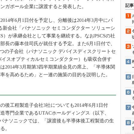
術を知る
記事
シンガポール企業に譲渡すると発表した。
エンジニア”が仕掛けた社内
念の180日
14年6月1日付を予定し、分離後は2014年3月中にパ
ションは日本を救うのか
る新会社「パナソニック セミコンダクター ソリューシ
IoT通信
CS）が承継会社として事業を継続する。なおPSCSの社
部長の藤本佳司氏が就任する予定。また6月1日付で、
ナリスト「未来展望」
2つの子会社（パナソニック デバイスディスクリートセ
愛されないエンジニア」の
行動論
バイスオプティカルセミコンダクター）も吸収合併す
2014年3月期第3四半期業績会見の席上、「半導体関
効率を高めるため」と一連の施策の目的を説明した。
後工程製造子会社3社についても2014年6月1日付
造専門企業であるUTACホールディングス（以下、
。パナソニックでは、「譲渡後も半導体後工程製造の生
いる。