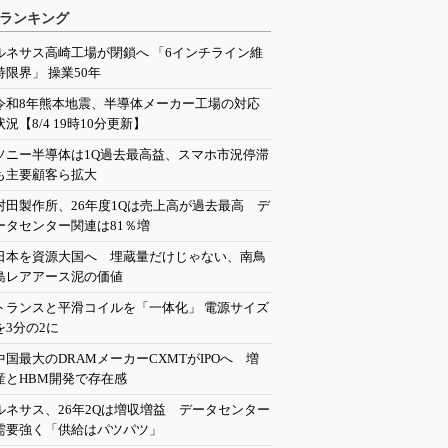
ランキング
ルネサス高崎工場が閉鎖へ 「6インチライン維
持限界」 操業50年
令和8年熊本地震、半導体メーカー工場の対応
状況【8/4 19時10分更新】
ソニー半導体は1Q過去最高益、スマホ市況停滞
も主要顧客ら拡大
村田製作所、26年度1Qは売上高が過去最高 デ
ータセンター関連は81％増
日本を資源大国へ 埋蔵量だけじゃない、南鳥
島レアアース泥の価値
トランスと平滑コイルを「一体化」 電源サイズ
を3分の2に
中国最大のDRAMメーカーCXMTがIPOへ 増
産とHBM開発で存在感
ルネサス、26年2Qは増収増益 データセンター
需要強く「供給はパツパツ」