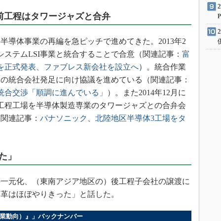
、前工程はタワージャズと合弁
導体事業の再編を急ピッチで進めてきた。2013年2
システムLSI事業と統合することで合意（関連記事：
富
合を正式発表、ファブレス新会社を設立へ
）。統合作業
以降の統合会社発足に向け協議を進めている（関連記事：
業統合交渉「順調に進んでいる」
）。また2014年12月に
工程工場を半導体製造専業のタワージャズとの合弁会
（関連記事：
パナソニック、北陸地区半導体3工場をタ
。
た」
一元化、（東南アジア地区の）後工程子会社の譲渡に
改革はほぼやりきった」と話した。
ス（企業動向）』」バックナンバー