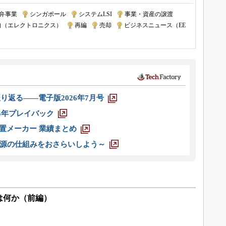
弁事業
|
シンガポール
|
システムLSI
|
事業・資産の譲渡
|
向（エレクトロニクス）
|
再編
|
売却
|
ビジネスニュース（EE
り返る――電子版2026年7月号
025年プレイバック
装置メーカー 業績まとめ
源の仕組みをおさらいしよう～
は何か（前編）