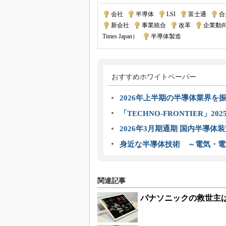
会社
|
半導体
|
LSI
|
富士通
|
合
新会社
|
事業統合
|
改革
|
企業動
Times Japan）
|
半導体製造
おすすめホワイトペーパー
2026年上半期の半導体業界を振
「TECHNO-FRONTIER」2
2026年3月期通期 国内半導体
身近な半導体技術 ～電気・電
関連記事
パナソニックの救世主