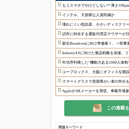
もうスマホでやけどしない!? 薄さ100
インテル、大規模な人員削減か
壊れにくい抵抗器、小さいディスクリ
試作に特化する通販代理店マウザーが
新生Broadcomに向け準備着々、一部
Industry4.0に向けた製品戦略を加
年功序列廃した“機動力ある1000人体
ユーブロックス、大阪にオフィスを開
スマートグラスで視覚障がい者の外出
AppleがARメーカーを買収、車載市場
この連載
関連キーワード