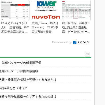
FAや光デバイスがけ
魚津はTower、砺波は
村田製作所、26年度1
ん引 三菱電機、26年
Nuvotonに TPSCo事
Qは売上高が過去最
度Q1売上高は過去最
業の再編を発表
高 データセンター関
高
連は81％増
Recommended by
PR
 先端パッケージの低電流評価
先端パッケージ評価の最前線
状態・粉体混合状態を可視化する方法とは
定の限界をどう補う？
厳格な清浄度規格をクリアするための鍵は