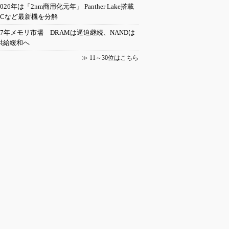
2026年は「2nm商用化元年」 Panther Lake搭載
PCなど最新機を分解
27年メモリ市場 DRAMは逼迫継続、NANDは
供給緩和へ
≫
11～30位はこちら