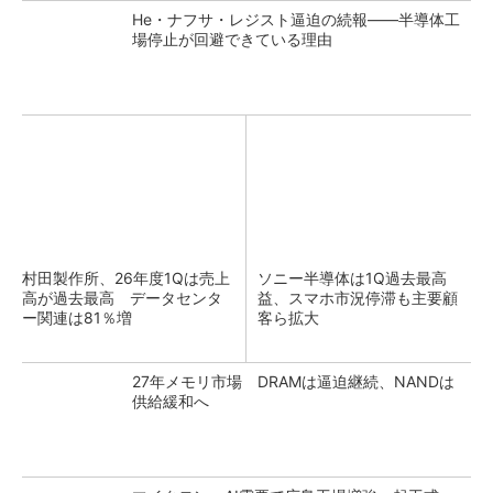
He・ナフサ・レジスト逼迫の続報――半導体工
場停止が回避できている理由
村田製作所、26年度1Qは売上
ソニー半導体は1Q過去最高
高が過去最高 データセンタ
益、スマホ市況停滞も主要顧
ー関連は81％増
客ら拡大
27年メモリ市場 DRAMは逼迫継続、NANDは
供給緩和へ