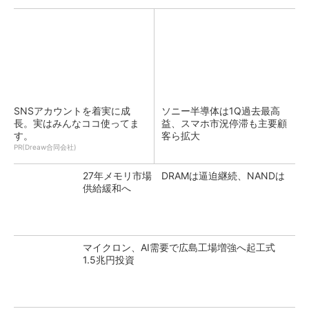
SNSアカウントを着実に成
ソニー半導体は1Q過去最高
長。実はみんなココ使ってま
益、スマホ市況停滞も主要顧
す。
客ら拡大
PR(Dreaw合同会社)
27年メモリ市場 DRAMは逼迫継続、NANDは
供給緩和へ
マイクロン、AI需要で広島工場増強へ起工式
1.5兆円投資