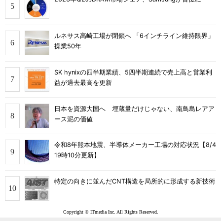
ルネサス高崎工場が閉鎖へ 「6インチライン維持限界」
操業50年
SK hynixの四半期業績、5四半期連続で売上高と営業利
益が過去最高を更新
日本を資源大国へ 埋蔵量だけじゃない、南鳥島レアア
ース泥の価値
令和8年熊本地震、半導体メーカー工場の対応状況【8/4
19時10分更新】
特定の向きに並んだCNT構造を局所的に形成する新技術
Copyright © ITmedia Inc. All Rights Reserved.