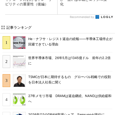
ビリティの重要性（後編）
化
Recommended by
記事ランキング
He・ナフサ・レジスト逼迫の続報――半導体工場停止が
回避できている理由
世界半導体市場、26年5月は1345億ドル 前年の2.2倍
に
TSMCが日本に期待するもの グローバル戦略での役割
を日本法人社長に聞く
27年メモリ市場 DRAMは逼迫継続、NANDは供給緩和
へ
2026年Q2のDRAM市場シェア、Samsungが首位に