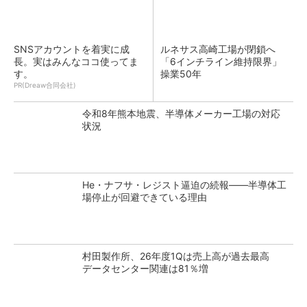
SNSアカウントを着実に成
ルネサス高崎工場が閉鎖へ
長。実はみんなココ使ってま
「6インチライン維持限界」
す。
操業50年
PR(Dreaw合同会社)
令和8年熊本地震、半導体メーカー工場の対応
状況
He・ナフサ・レジスト逼迫の続報――半導体工
場停止が回避できている理由
村田製作所、26年度1Qは売上高が過去最高
データセンター関連は81％増