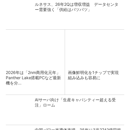
ルネサス、26年2Qは増収増益 データセンタ
ー需要強く「供給はパツパツ」
2026年は「2nm商用化元年」
画像鮮明化を1チップで実現
Panther Lake搭載PCなど最新
組み込みも容易に
機を分...
AIサーバ向け「生産キャパシティー超える受
注」ローム
中国パワー半導体市場、35年に3兆2742億円規