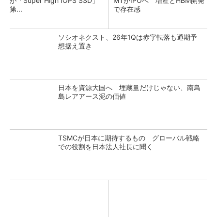
が「Super High IOPS SSD」
MTがIPOへ 増産とHBM開発
第...
で存在感
ソシオネクスト、26年1Qは赤字転落も通期予
想据え置き
日本を資源大国へ 埋蔵量だけじゃない、南鳥
島レアアース泥の価値
TSMCが日本に期待するもの グローバル戦略
での役割を日本法人社長に聞く