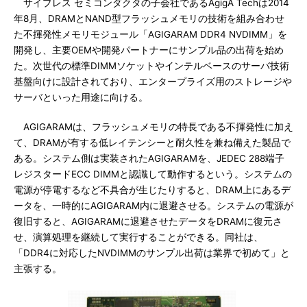
サイプレス セミコンダクタの子会社であるAgigA Techは2014
年8月、DRAMとNAND型フラッシュメモリの技術を組み合わせ
た不揮発性メモリモジュール「AGIGARAM DDR4 NVDIMM」を
開発し、主要OEMや開発パートナーにサンプル品の出荷を始め
た。次世代の標準DIMMソケットやインテルベースのサーバ技術
基盤向けに設計されており、エンタープライズ用のストレージや
サーバといった用途に向ける。
AGIGARAMは、フラッシュメモリの特長である不揮発性に加え
て、DRAMが有する低レイテンシーと耐久性を兼ね備えた製品で
ある。システム側は実装されたAGIGARAMを、JEDEC 288端子
レジスタードECC DIMMと認識して動作するという。システムの
電源が停電するなど不具合が生じたりすると、DRAM上にあるデ
ータを、一時的にAGIGARAM内に退避させる。システムの電源が
復旧すると、AGIGARAMに退避させたデータをDRAMに復元さ
せ、演算処理を継続して実行することができる。同社は、
「DDR4に対応したNVDIMMのサンプル出荷は業界で初めて」と
主張する。