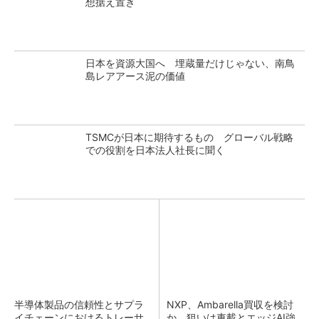
想据え置き
日本を資源大国へ 埋蔵量だけじゃない、南鳥
島レアアース泥の価値
TSMCが日本に期待するもの グローバル戦略
での役割を日本法人社長に聞く
半導体製品の信頼性とサプラ
NXP、Ambarella買収を検討
イチェーンにおけるトレーサ
か 狙いは車載とエッジAI強