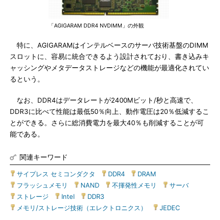
「AGIGARAM DDR4 NVDIMM」の外観
特に、AGIGARAMはインテルベースのサーバ技術基盤のDIMM
スロットに、容易に統合できるよう設計されており、書き込みキ
ャッシングやメタデータストレージなどの機能が最適化されてい
るという。
なお、DDR4はデータレートが2400Mビット/秒と高速で、
DDR3に比べて性能は最低50％向上、動作電圧は20％低減するこ
とができる。さらに総消費電力を最大40％も削減することが可
能である。
関連キーワード
サイプレス セミコンダクタ
|
DDR4
|
DRAM
|
フラッシュメモリ
|
NAND
|
不揮発性メモリ
|
サーバ
|
ストレージ
|
Intel
|
DDR3
|
メモリ/ストレージ技術（エレクトロニクス）
|
JEDEC