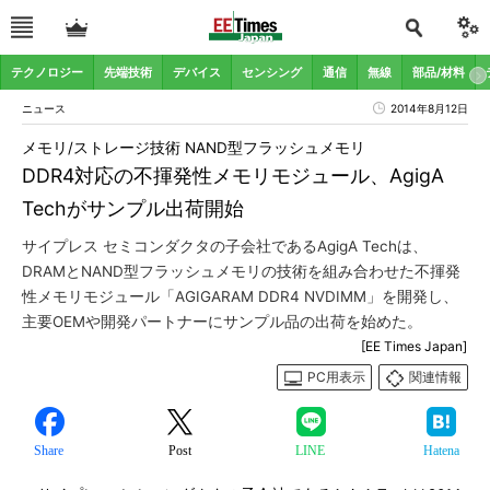
テクノロジー
先端技術
デバイス
センシング
通信
無線
部品/材料
ニュース
2014年8月12日
メモリ/ストレージ技術 NAND型フラッシュメモリ
DDR4対応の不揮発性メモリモジュール、AgigA
Techがサンプル出荷開始
サイプレス セミコンダクタの子会社であるAgigA Techは、
DRAMとNAND型フラッシュメモリの技術を組み合わせた不揮発
性メモリモジュール「AGIGARAM DDR4 NVDIMM」を開発し、
主要OEMや開発パートナーにサンプル品の出荷を始めた。
[EE Times Japan]
PC用表示
関連情報
Share
Post
LINE
Hatena